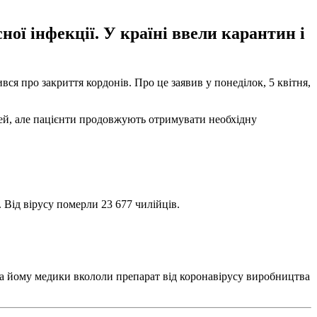
ої інфекції. У країні ввели карантин і
я про закриття кордонів. Про це заявив у понеділок, 5 квітня,
тей, але пацієнти продовжують отримувати необхідну
 Від вірусу померли 23 677 чилійців.
а йому медики вкололи препарат від коронавірусу виробництва