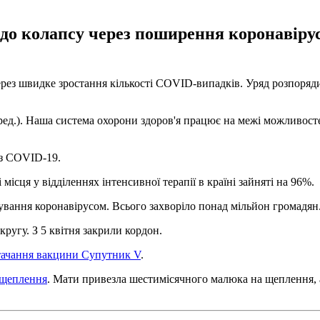
до колапсу через поширення коронавірусн
ез швидке зростання кількості COVID-випадків. Уряд розпорядивс
 ред.). Наша система охорони здоров'я працює на межі можливос
 з COVID-19.
місця у відділеннях інтенсивної терапії в країні зайняті на 96%.
ування коронавірусом. Всього захворіло понад мільйон громадян.
кругу. З 5 квітня закрили кордон.
стачання вакцини Супутник V
.
-щеплення
. Мати привезла шестимісячного малюка на щеплення, 