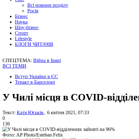
Всі новини розділу
Росія
Бізнес
Наука
Шоу-бізнес
Спорт
Lifestyle
БЛОГИ ЧИТАЧІВ
СПЕЦТЕМА:
Війна в Ірані
ВСІ ТЕМИ
Вступ України в ЄС
Теракт в Барселоні
У Чилі місця в COVID-відділе
Текст:
Катя Юськів
, 6 квітня 2021, 07:33
0
136
Фото: AP Photo/Esteban Felix