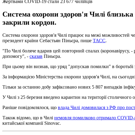
Жертвами COVID-19 стали 23 677 чилійців
Система охорони здоров'я Чилі близька 
закрили кордон.
Система охорони здоров'я Чилі працює на межі можливостей чер
президент країни Себастьян Піньєра, пише
ТАСС
.
"По Чилі боляче вдарив цей повторний спалах (коронавірусу, -
допомогу", -
сказав
Піньєра.
При цьому він визнав, що уряд "допускав помилки" в боротьбі
За інформацією Міністерства охорони здоров'я Чилі, на сьогодні 
Тільки за останню добу зафіксовано нових 5 807 випадків інфік
У Чилі з 25 березня введено карантин на території столичного о
Раніше повідомлялося, що
влада Чилі домовилася з РФ про по
Також відомо, що в Чилі
немовля помилково отримало COVID
китайської компанії Sinovac.