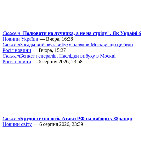
Сюжет
"Полювати на лучника, а не на стрілу". Як Україні 
Новини України
— Вчора, 16:36
Сюжет
Загадковий звук вибуху налякав Москву: що це було
Росія новини
— Вчора, 15:27
Сюжет
Бенкет генералів. Наслідки вибуху в Москві
Росія новини
— 6 серпня 2026, 23:58
Сюжет
Брудні технології. Атаки РФ на вибори у Франції
Новини світу
— 6 серпня 2026, 23:39