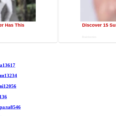
а
13617
ни
13234
ві
12056
136
ерала
8546