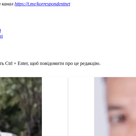
ш канал
https://t.me/korrespondentnet
9
ні
ь Ctrl + Enter, щоб повідомити про це редакцію.