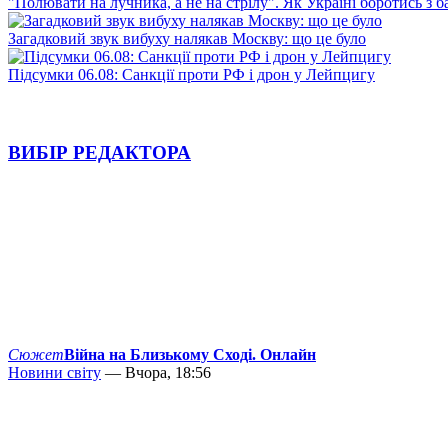
"Полювати на лучника, а не на стрілу". Як Україні боротись з 
Загадковий звук вибуху налякав Москву: що це було
Підсумки 06.08: Санкції проти РФ і дрон у Лейпцигу
ВИБІР РЕДАКТОРА
Сюжет
Війна на Близькому Сході. Онлайн
Новини світу
— Вчора, 18:56