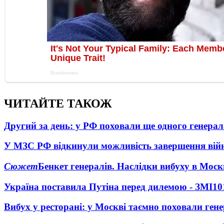
ЧИТАЙТЕ ТАКОЖ
Другий за день: у РФ поховали ще одного генерал
У МЗС РФ відкинули можливість завершення вій
Сюжет
Бенкет генералів. Наслідки вибуху в Моск
Україна поставила Путіна перед дилемою - ЗМІ
10
Вибух у ресторані: у Москві таємно поховали ген