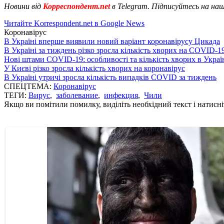
Новини від
Корреспондент.net
в Telegram. Підписуйтесь на на
Читайте Korrespondent.net в Google News
Коронавірус
В Україні вперше виявили новий варіант коронавірусу Цикада
В Україні за тиждень різко зросла кількість хворих на COVID-1
Нові штами COVID-19: особливості та кількість хворих в Украї
У Києві різко зросла кількість хворих на коронавірус
В Україні утричі зросла кількість випадків COVID за тиждень
СПЕЦТЕМА:
Коронавірус
ТЕГИ:
Вирус
,
заболевание
,
инфекция
,
Чили
Якщо ви помітили помилку, виділіть необхідний текст і натисніт