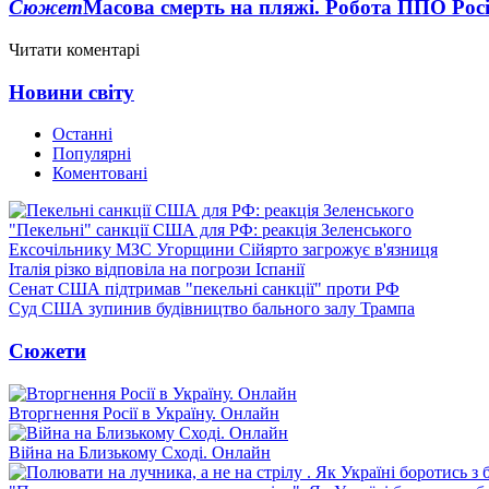
Сюжет
Масова смерть на пляжі. Робота ППО Росі
Читати коментарі
Новини світу
Останні
Популярні
Коментовані
"Пекельні" санкції США для РФ: реакція Зеленського
Ексочільнику МЗС Угорщини Сійярто загрожує в'язниця
Італія різко відповіла на погрози Іспанії
Сенат США підтримав "пекельні санкції" проти РФ
Суд США зупинив будівництво бального залу Трампа
Сюжети
Вторгнення Росії в Україну. Онлайн
Війна на Близькому Сході. Онлайн