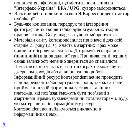
поширення інформації, що містить посилання на
"Інтерфакс-Україна", EPA / UPG, суворо забороняється.
Власник веб-сторінки в розділі Я-Корреспондент є автор
публікації.
Будь-яке копіювання, передрук та відтворення
фотографічних творів та/або аудіовізуальних творів
правовласника Getty Images - суворо забороняється.
Матеріали сайту korrespondent.net призначені для осіб
старше 21 року (21+). Участь в азартних іграх може
викликати ігрову залежність. Дотримуйтесь правил
(принципів) відповідальної гри. При виявленні перших
ознак залежності негайно зверніться до спеціаліста.
Пам'ятайте, що участь в азартних іграх не може бути
джерелом доходів або альтернативою роботі.
Інформаційний ресурс korrespondent.net не проводить
ігри на реальні та/або віртуальні гроші, також сайт не
приймає ні в якій формі оплату ставок та інших
платежів, які пов’язані/можуть бути пов’язані з
азартними іграми, букмекерами чи тоталізаторами. Будь-
які матеріали на інформаційному ресурсі
korrespondent.net публікуються виключно в
інформаційних цілях.
X