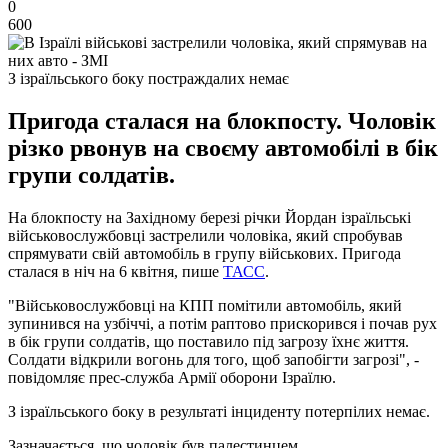
0
600
З ізраїльського боку постраждалих немає
Пригода сталася на блокпосту. Чоловік
різко рвонув на своєму автомобілі в бік
групи солдатів.
На блокпосту на Західному березі річки Йордан ізраїльські
військовослужбовці застрелили чоловіка, який спробував
спрямувати свій автомобіль в групу військових. Пригода
сталася в ніч на 6 квітня, пише
ТАСС
.
"Військовослужбовці на КПП помітили автомобіль, який
зупинився на узбіччі, а потім раптово прискорився і почав рух
в бік групи солдатів, що поставило під загрозу їхнє життя.
Солдати відкрили вогонь для того, щоб запобігти загрозі", -
повідомляє прес-служба Армії оборони Ізраїлю.
З ізраїльського боку в результаті інциденту потерпілих немає.
Зазначається, що чоловік був палестинцем.