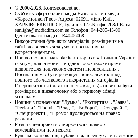
© 2000-2026, Korrespondent.net
Суб'єкт у сфері онлайн-медіа Назва онлайн-медіа –
«КореспонденТ.net» Адреса: 02091, місто Київ,
ХАРКІВСЬКЕ ШОСЕ, будинок 172-Б, офіс 208/1 E-mail:
sunlight@mediadim.com.ua
Телефон: 044-205-43-00
Ідентифікатор медіа – R40-06068
Використання будь-яких матеріалів, розміщених на
сайті, дозволяється за умови посилання на
Корреспондент.net.
При копіюванні матеріалів зі сторінки « Новини України
і світу» , для інтернет - видань - обов'язкове пряме
відкрите для пошукових систем гіперпосилання .
Посилання має бути розміщена в незалежності від
повного або часткового використання матеріалів.
Гіперпосилання ( для інтернет - видань) - повинна бути
розміщена в підзаголовку або в першому абзаці
матеріалу.
Новини з позначками "Думка", "Експертиза", "Заява",
"Регіони", "Гроші", "Влада", "Вибори", "Тест-драйв",
"Спецпроекти", "Промо" публікуються на правах
реклами.
Розділ Спецпроекти створюється спільно з
комерційними партнерами.
Будь яке копіювання, публікація, передрук, чи наступне