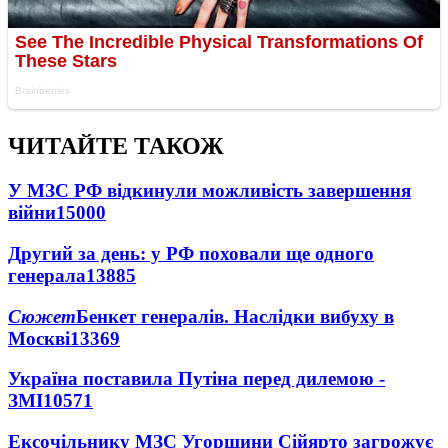
ЧИТАЙТЕ ТАКОЖ
У МЗС РФ відкинули можливість завершення
війни
15000
Другий за день: у РФ поховали ще одного
генерала
13885
Сюжет
Бенкет генералів. Наслідки вибуху в
Москві
13369
Україна поставила Путіна перед дилемою -
ЗМІ
10571
Ексочільнику МЗС Угорщини Сійярто загрожує