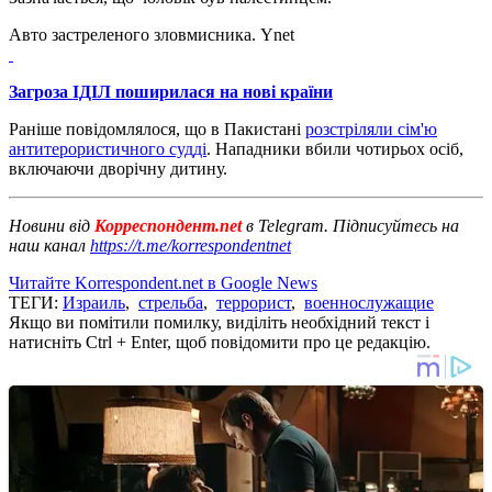
Авто застреленого зловмисника. Ynet
Загроза ІДІЛ поширилася на нові країни
Раніше повідомлялося, що в Пакистані
розстріляли сім'ю
антитерористичного судді
. Нападники вбили чотирьох осіб,
включаючи дворічну дитину.
Новини від
Корреспондент.net
в Telegram. Підписуйтесь на
наш канал
https://t.me/korrespondentnet
Читайте Korrespondent.net в Google News
ТЕГИ:
Израиль
,
стрельба
,
террорист
,
военнослужащие
Якщо ви помітили помилку, виділіть необхідний текст і
натисніть Ctrl + Enter, щоб повідомити про це редакцію.