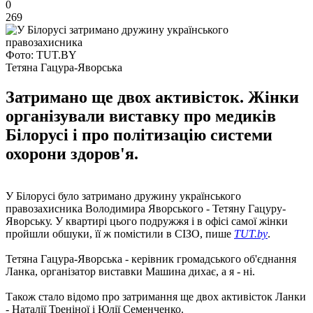
0
269
Фото: TUT.BY
Тетяна Гацура-Яворська
Затримано ще двох активісток. Жінки
організували виставку про медиків
Білорусі і про політизацію системи
охорони здоров'я.
У Білорусі було затримано дружину українського
правозахисника Володимира Яворського - Тетяну Гацуру-
Яворську. У квартирі цього подружжя і в офісі самої жінки
пройшли обшуки, її ж помістили в СІЗО, пише
TUT.by
.
Тетяна Гацура-Яворська - керівник громадського об'єднання
Ланка, організатор виставки Машина дихає, а я - ні.
Також стало відомо про затримання ще двох активісток Ланки
- Наталії Треніної і Юлії Семенченко.