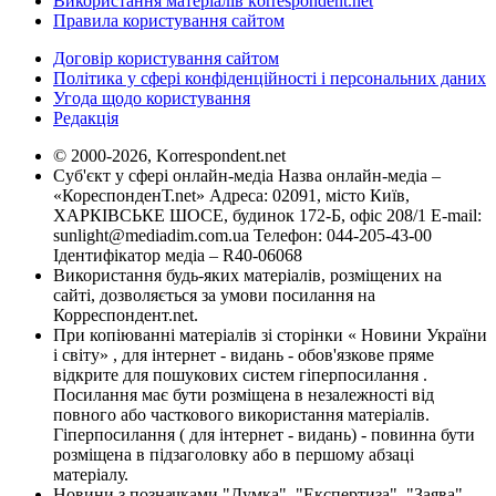
Використання матеріалів korrespondent.net
Правила користування сайтом
Договір користування сайтом
Політика у сфері конфіденційності і персональних даних
Угода щодо користування
Редакція
© 2000-2026, Korrespondent.net
Суб'єкт у сфері онлайн-медіа Назва онлайн-медіа –
«КореспонденТ.net» Адреса: 02091, місто Київ,
ХАРКІВСЬКЕ ШОСЕ, будинок 172-Б, офіс 208/1 E-mail:
sunlight@mediadim.com.ua
Телефон: 044-205-43-00
Ідентифікатор медіа – R40-06068
Використання будь-яких матеріалів, розміщених на
сайті, дозволяється за умови посилання на
Корреспондент.net.
При копіюванні матеріалів зі сторінки « Новини України
і світу» , для інтернет - видань - обов'язкове пряме
відкрите для пошукових систем гіперпосилання .
Посилання має бути розміщена в незалежності від
повного або часткового використання матеріалів.
Гіперпосилання ( для інтернет - видань) - повинна бути
розміщена в підзаголовку або в першому абзаці
матеріалу.
Новини з позначками "Думка", "Експертиза", "Заява",