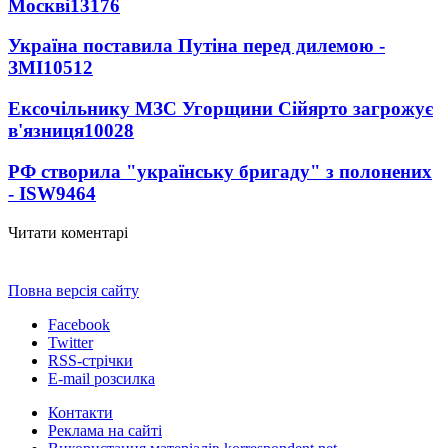
Москві
13176
Україна поставила Путіна перед дилемою -
ЗМІ
10512
Ексочільнику МЗС Угорщини Сійярто загрожує
в'язниця
10028
РФ створила "українську бригаду" з полонених
- ISW
9464
Читати коментарі
Повна версія сайту
Facebook
Twitter
RSS-стрічки
E-mail розсилка
Контакти
Реклама на сайті