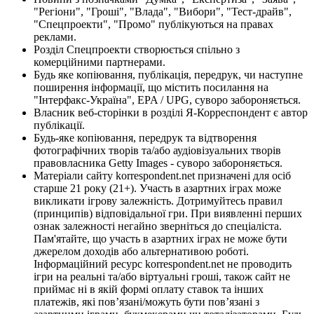
"Регіони", "Гроші", "Влада", "Вибори", "Тест-драйв",
"Спецпроекти", "Промо" публікуються на правах
реклами.
Розділ Спецпроекти створюється спільно з
комерційними партнерами.
Будь яке копіювання, публікація, передрук, чи наступне
поширення інформації, що містить посилання на
"Інтерфакс-Україна", EPA / UPG, суворо забороняється.
Власник веб-сторінки в розділі Я-Корреспондент є автор
публікації.
Будь-яке копіювання, передрук та відтворення
фотографічних творів та/або аудіовізуальних творів
правовласника Getty Images - суворо забороняється.
Матеріали сайту korrespondent.net призначені для осіб
старше 21 року (21+). Участь в азартних іграх може
викликати ігрову залежність. Дотримуйтесь правил
(принципів) відповідальної гри. При виявленні перших
ознак залежності негайно зверніться до спеціаліста.
Пам'ятайте, що участь в азартних іграх не може бути
джерелом доходів або альтернативою роботі.
Інформаційний ресурс korrespondent.net не проводить
ігри на реальні та/або віртуальні гроші, також сайт не
приймає ні в якій формі оплату ставок та інших
платежів, які пов’язані/можуть бути пов’язані з