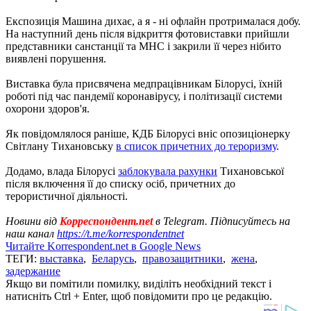
Експозиція Машина дихає, а я - ні офлайн протрималася добу.
На наступний день після відкриття фотовиставки прийшли
представники санстанції та МНС і закрили її через нібито
виявлені порушення.
Виставка була присвячена медпрацівникам Білорусі, їхній
роботі під час пандемії коронавірусу, і політизації системи
охорони здоров'я.
Як повідомлялося раніше, КДБ Білорусі вніс опозиціонерку
Світлану Тихановську
в список причетних до тероризму
.
Додамо, влада Білорусі
заблокувала рахунки
Тихановської
після включення її до списку осіб, причетних до
терористичної діяльності.
Новини від
Корреспондент.net
в Telegram. Підписуйтесь на
наш канал
https://t.me/korrespondentnet
Читайте Korrespondent.net в Google News
ТЕГИ:
выставка
,
Беларусь
,
правозащитники
,
жена
,
задержание
Якщо ви помітили помилку, виділіть необхідний текст і
натисніть Ctrl + Enter, щоб повідомити про це редакцію.