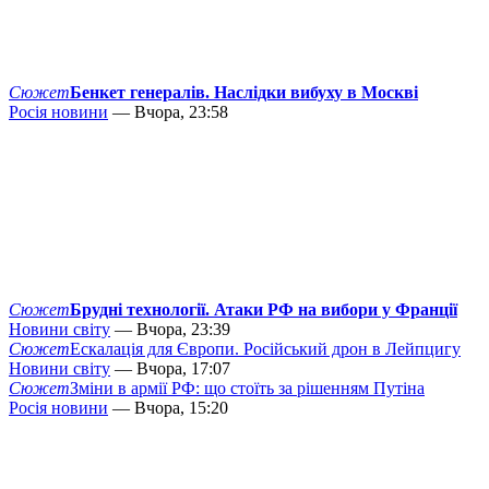
Сюжет
Бенкет генералів. Наслідки вибуху в Москві
Росія новини
— Вчора, 23:58
Сюжет
Брудні технології. Атаки РФ на вибори у Франції
Новини світу
— Вчора, 23:39
Сюжет
Ескалація для Європи. Російський дрон в Лейпцигу
Новини світу
— Вчора, 17:07
Сюжет
Зміни в армії РФ: що стоїть за рішенням Путіна
Росія новини
— Вчора, 15:20