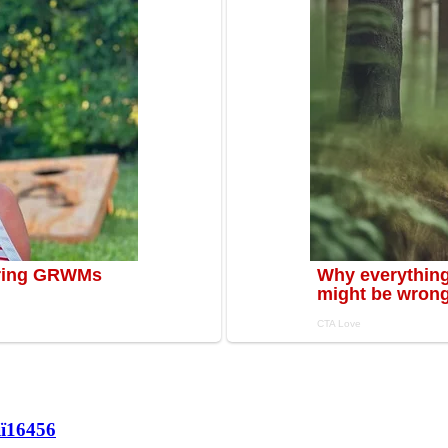
ї
16456