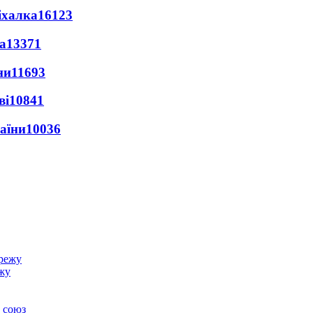
іхалка
16123
а
13371
ни
11693
ві
10841
раїни
10036
ежу
 союз