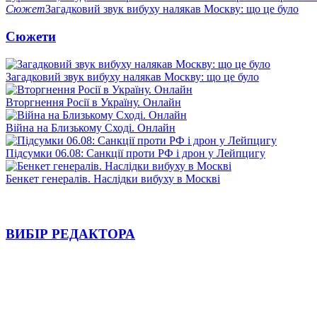
Сюжет
Загадковий звук вибуху налякав Москву: що це було
Сюжети
Загадковий звук вибуху налякав Москву: що це було
Вторгнення Росії в Україну. Онлайн
Війна на Близькому Сході. Онлайн
Підсумки 06.08: Санкції проти РФ і дрон у Лейпцигу
Бенкет генералів. Наслідки вибуху в Москві
ВИБІР РЕДАКТОРА