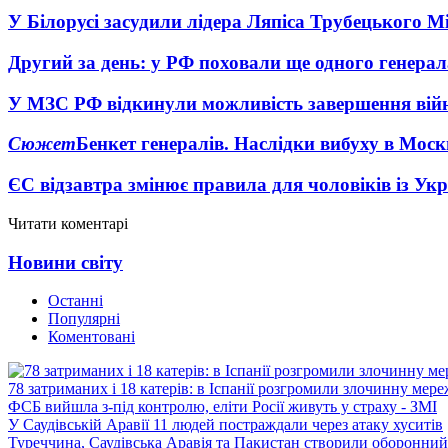
У Білорусі засудили лідера Ляпіса Трубецького М
Другий за день: у РФ поховали ще одного генерал
У МЗС РФ відкинули можливість завершення вій
Сюжет
Бенкет генералів. Наслідки вибуху в Моск
ЄС відзавтра змінює правила для чоловіків із Ук
Читати коментарі
Новини світу
Останні
Популярні
Коментовані
78 затриманих і 18 катерів: в Іспанії розгромили злочинну мер
ФСБ вийшла з-під контролю, еліти Росії живуть у страху - ЗМІ
У Саудівській Аравії 11 людей постраждали через атаку хуситів
Туреччина, Саудівська Аравія та Пакистан створили оборонний