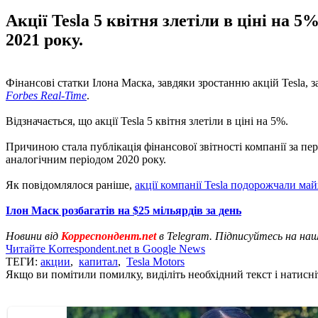
Акції Tesla 5 квітня злетіли в ціні на 
2021 року.
Фінансові статки Ілона Маска, завдяки зростанню акцій Tesla, за
Forbes Real-Time
.
Відзначається, що акції Tesla 5 квітня злетіли в ціні на 5%.
Причиною стала публікація фінансової звітності компанії за пер
аналогічним періодом 2020 року.
Як повідомлялося раніше,
акції компанії Tesla подорожчали ма
Ілон Маск розбагатів на $25 мільярдів за день
Новини від
Корреспондент.net
в Telegram. Підписуйтесь на на
Читайте Korrespondent.net в Google News
ТЕГИ:
акции
,
капитал
,
Tesla Motors
Якщо ви помітили помилку, виділіть необхідний текст і натисніт