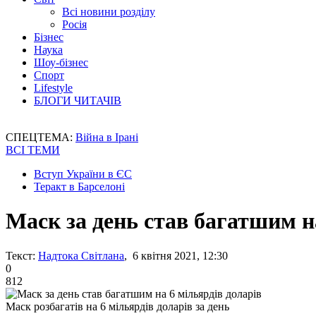
Всі новини розділу
Росія
Бізнес
Наука
Шоу-бізнес
Спорт
Lifestyle
БЛОГИ ЧИТАЧІВ
СПЕЦТЕМА:
Війна в Ірані
ВСІ ТЕМИ
Вступ України в ЄС
Теракт в Барселоні
Маск за день став багатшим н
Текст:
Надтока Світлана
, 6 квітня 2021, 12:30
0
812
Маск розбагатів на 6 мільярдів доларів за день