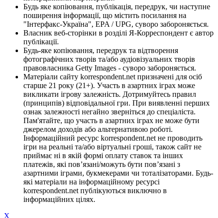
Будь яке копіювання, публікація, передрук, чи наступне
поширення інформації, що містить посилання на
"Інтерфакс-Україна", EPA / UPG, суворо забороняється.
Власник веб-сторінки в розділі Я-Корреспондент є автор
публікації.
Будь-яке копіювання, передрук та відтворення
фотографічних творів та/або аудіовізуальних творів
правовласника Getty Images - суворо забороняється.
Матеріали сайту korrespondent.net призначені для осіб
старше 21 року (21+). Участь в азартних іграх може
викликати ігрову залежність. Дотримуйтесь правил
(принципів) відповідальної гри. При виявленні перших
ознак залежності негайно зверніться до спеціаліста.
Пам'ятайте, що участь в азартних іграх не може бути
джерелом доходів або альтернативою роботі.
Інформаційний ресурс korrespondent.net не проводить
ігри на реальні та/або віртуальні гроші, також сайт не
приймає ні в якій формі оплату ставок та інших
платежів, які пов’язані/можуть бути пов’язані з
азартними іграми, букмекерами чи тоталізаторами. Будь-
які матеріали на інформаційному ресурсі
korrespondent.net публікуються виключно в
інформаційних цілях.
X