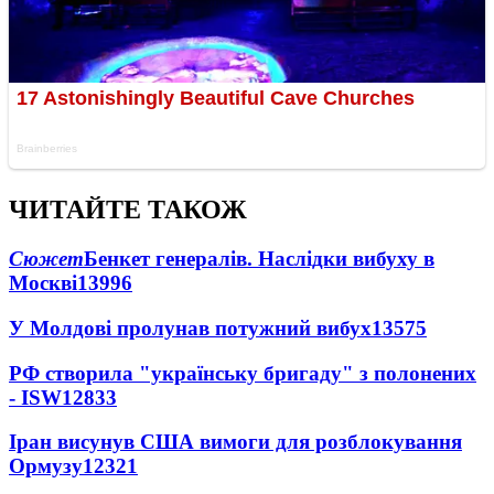
ЧИТАЙТЕ ТАКОЖ
Сюжет
Бенкет генералів. Наслідки вибуху в
Москві
13996
У Молдові пролунав потужний вибух
13575
РФ створила "українську бригаду" з полонених
- ISW
12833
Іран висунув США вимоги для розблокування
Ормузу
12321