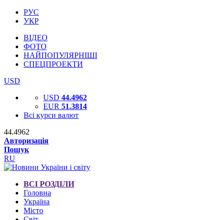
РУС
УКР
ВІДЕО
ФОТО
НАЙПОПУЛЯРНІШІ
СПЕЦПРОЕКТИ
USD
USD
44.4962
EUR
51.3814
Всі курси валют
44.4962
Авторизація
Пошук
RU
ВСІ РОЗДІЛИ
Головна
Україна
Місто
Світ