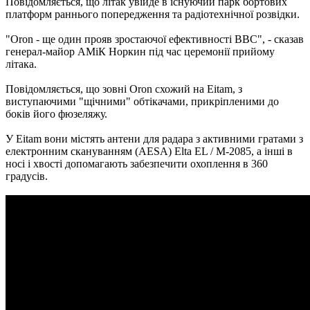
Повідомляється, що літак увійде в існуючий парк бортових
платформ раннього попередження та радіотехнічної розвідки.
"Oron - ще один прояв зростаючої ефективності ВВС", - сказав
генерал-майор АМіК Норкин під час церемонії прийому
літака.
Повідомляється, що зовні Oron схожий на Eitam, з
виступаючими "щічними" обтікачами, прикріпленими до
боків його фюзеляжу.
У Eitam вони містять антени для радара з активними гратами з
електронним скануванням (AESA) Elta EL / M-2085, а інші в
носі і хвості допомагають забезпечити охоплення в 360
градусів.