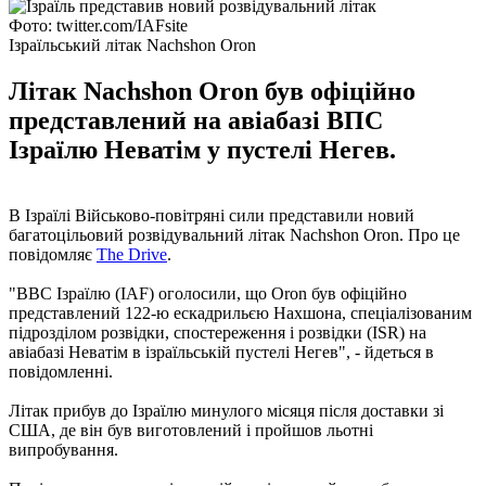
Фото: twitter.com/IAFsite
Ізраїльський літак Nachshon Oron
Літак Nachshon Oron був офіційно
представлений на авіабазі ВПС
Ізраїлю Неватім у пустелі Негев.
В Ізраїлі Військово-повітряні сили представили новий
багатоцільовий розвідувальний літак Nachshon Oron. Про це
повідомляє
The Drive
.
"ВВС Ізраїлю (IAF) оголосили, що Oron був офіційно
представлений 122-ю ескадрильєю Нахшона, спеціалізованим
підрозділом розвідки, спостереження і розвідки (ISR) на
авіабазі Неватім в ізраїльській пустелі Негев", - йдеться в
повідомленні.
Літак прибув до Ізраїлю минулого місяця після доставки зі
США, де він був виготовлений і пройшов льотні
випробування.