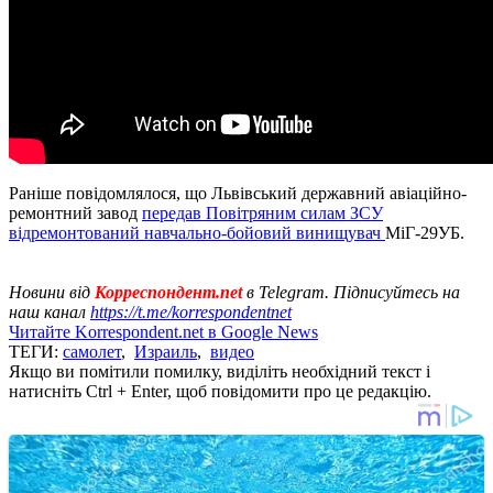
Раніше повідомлялося, що Львівський державний авіаційно-
ремонтний завод
передав Повітряним силам ЗСУ
відремонтований навчально-бойовий винищувач
МіГ-29УБ.
Новини від
Корреспондент.net
в Telegram. Підписуйтесь на
наш канал
https://t.me/korrespondentnet
Читайте Korrespondent.net в Google News
ТЕГИ:
самолет
,
Израиль
,
видео
Якщо ви помітили помилку, виділіть необхідний текст і
натисніть Ctrl + Enter, щоб повідомити про це редакцію.