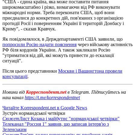
"США - єдина країна, яка може поставити питання
широкомасштабно і різко, вимагаючи від РФ виконувати
міжнародні норми. Треба переконати США, щоб вони
приєдналися до конкретних дій, пов'язаних з організацією
протидії Росії і поверненням Україні її територій Донбасу і
Криму", - сказав Кравчук.
Як повідомлялося, в Держдепартаменті США заявили, що
попросили Росію надати пояснення
через військову активність
РФ біля кордонів України. А також закликали Росію
"утриматися від дій, які можуть привести до ескалації
ситуації".
Після цього представники
Москви і Вашингтона провели
консультації
.
Новини від
Корреспондент.net
в Telegram. Підписуйтесь на
наш канал
https://t.me/korrespondentnet
Читайте Korrespondent.net в Google News
Зустріч нормандської четвірки
Сюжет
Лист Козака і майбутнє "нормандської четвірки"
Телеканал "Россия 1" заявив, що записав інтерв'ю з
Зеленським
Сюжет
Дев'ять годин переговорів: як пройшов саміт