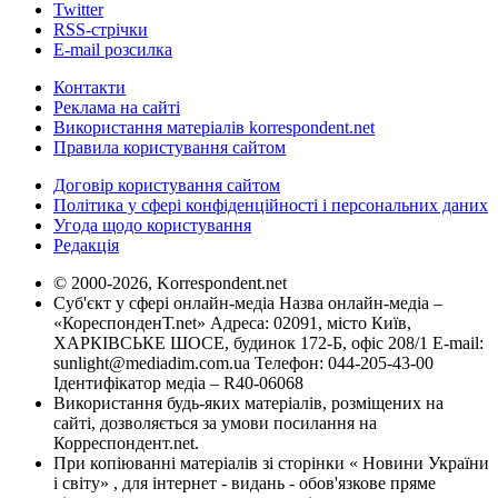
Twitter
RSS-стрічки
E-mail розсилка
Контакти
Реклама на сайті
Використання матеріалів korrespondent.net
Правила користування сайтом
Договір користування сайтом
Політика у сфері конфіденційності і персональних даних
Угода щодо користування
Редакція
© 2000-2026, Korrespondent.net
Суб'єкт у сфері онлайн-медіа Назва онлайн-медіа –
«КореспонденТ.net» Адреса: 02091, місто Київ,
ХАРКІВСЬКЕ ШОСЕ, будинок 172-Б, офіс 208/1 E-mail:
sunlight@mediadim.com.ua
Телефон: 044-205-43-00
Ідентифікатор медіа – R40-06068
Використання будь-яких матеріалів, розміщених на
сайті, дозволяється за умови посилання на
Корреспондент.net.
При копіюванні матеріалів зі сторінки « Новини України
і світу» , для інтернет - видань - обов'язкове пряме