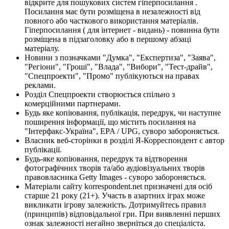
відкрите для пошукових систем гіперпосилання .
Посилання має бути розміщена в незалежності від
повного або часткового використання матеріалів.
Гіперпосилання ( для інтернет - видань) - повинна бути
розміщена в підзаголовку або в першому абзаці
матеріалу.
Новини з позначками "Думка", "Експертиза", "Заява",
"Регіони", "Гроші", "Влада", "Вибори", "Тест-драйв",
"Спецпроекти", "Промо" публікуються на правах
реклами.
Розділ Спецпроекти створюється спільно з
комерційними партнерами.
Будь яке копіювання, публікація, передрук, чи наступне
поширення інформації, що містить посилання на
"Інтерфакс-Україна", EPA / UPG, суворо забороняється.
Власник веб-сторінки в розділі Я-Корреспондент є автор
публікації.
Будь-яке копіювання, передрук та відтворення
фотографічних творів та/або аудіовізуальних творів
правовласника Getty Images - суворо забороняється.
Матеріали сайту korrespondent.net призначені для осіб
старше 21 року (21+). Участь в азартних іграх може
викликати ігрову залежність. Дотримуйтесь правил
(принципів) відповідальної гри. При виявленні перших
ознак залежності негайно зверніться до спеціаліста.