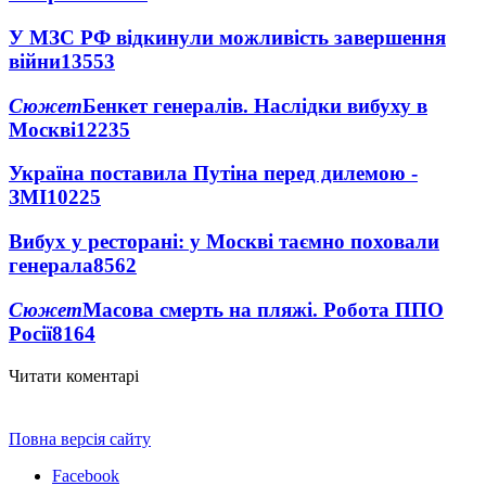
У МЗС РФ відкинули можливість завершення
війни
13553
Сюжет
Бенкет генералів. Наслідки вибуху в
Москві
12235
Україна поставила Путіна перед дилемою -
ЗМІ
10225
Вибух у ресторані: у Москві таємно поховали
генерала
8562
Сюжет
Масова смерть на пляжі. Робота ППО
Росії
8164
Читати коментарі
Повна версія сайту
Facebook