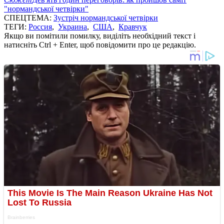
"нормандської четвірки"
СПЕЦТЕМА:
Зустріч нормандської четвірки
ТЕГИ:
Россия
,
Украина
,
США
,
Кравчук
Якщо ви помітили помилку, виділіть необхідний текст і
натисніть Ctrl + Enter, щоб повідомити про це редакцію.