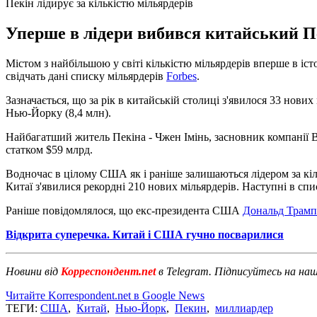
Пекін лідирує за кількістю мільярдерів
Уперше в лідери вибився китайський Пек
Містом з найбільшою у світі кількістю мільярдерів вперше в іс
свідчать дані списку мільярдерів
Forbes
.
Зазначається, що за рік в китайській столиці з'явилося 33 нових
Нью-Йорку (8,4 млн).
Найбагатший житель Пекіна - Чжен Імінь, засновник компанії B
статком $59 млрд.
Водночас в цілому США як і раніше залишаються лідером за кіль
Китаї з'явилися рекордні 210 нових мільярдерів. Наступні в списк
Раніше повідомлялося, що екс-президента США
Дональд Трамп 
Відкрита суперечка. Китай і США гучно посварилися
Новини від
Корреспондент.net
в Telegram. Підписуйтесь на на
Читайте Korrespondent.net в Google News
ТЕГИ:
США
,
Китай
,
Нью-Йорк
,
Пекин
,
миллиардер