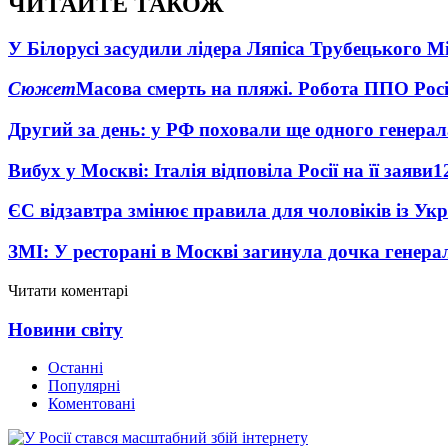
ЧИТАЙТЕ ТАКОЖ
У Білорусі засудили лідера Ляпіса Трубецького М
Сюжет
Масова смерть на пляжі. Робота ППО Росі
Другий за день: у РФ поховали ще одного генерал
Вибух у Москві: Італія відповіла Росії на її заяви
1
ЄС відзавтра змінює правила для чоловіків із Ук
ЗМІ: У ресторані в Москві загинула дочка генера
Читати коментарі
Новини світу
Останні
Популярні
Коментовані