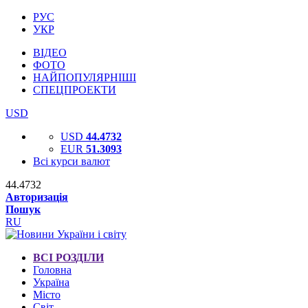
РУС
УКР
ВІДЕО
ФОТО
НАЙПОПУЛЯРНІШІ
СПЕЦПРОЕКТИ
USD
USD
44.4732
EUR
51.3093
Всі курси валют
44.4732
Авторизація
Пошук
RU
ВСІ РОЗДІЛИ
Головна
Україна
Місто
Світ