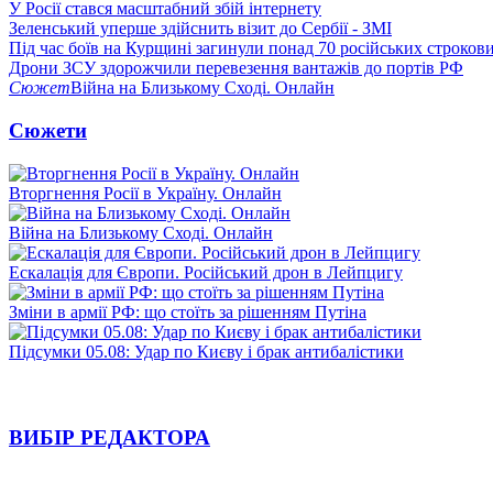
У Росії стався масштабний збій інтернету
Зеленський уперше здійснить візит до Сербії - ЗМІ
Під час боїв на Курщині загинули понад 70 російських строкови
Дрони ЗСУ здорожчили перевезення вантажів до портів РФ
Сюжет
Війна на Близькому Сході. Онлайн
Сюжети
Вторгнення Росії в Україну. Онлайн
Війна на Близькому Сході. Онлайн
Ескалація для Європи. Російський дрон в Лейпцигу
Зміни в армії РФ: що стоїть за рішенням Путіна
Підсумки 05.08: Удар по Києву і брак антибалістики
ВИБІР РЕДАКТОРА