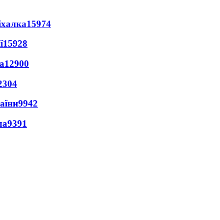
іхалка
15974
ї
15928
а
12900
2304
раїни
9942
ла
9391