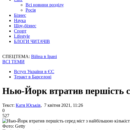
Всі новини розділу
Росія
Бізнес
Наука
Шоу-бізнес
Спорт
Lifestyle
БЛОГИ ЧИТАЧІВ
СПЕЦТЕМА:
Війна в Ірані
ВСІ ТЕМИ
Вступ України в ЄС
Теракт в Барселоні
Нью-Йорк втратив першість се
Текст:
Катя Юськів
, 7 квітня 2021, 11:26
0
527
Фото: Getty