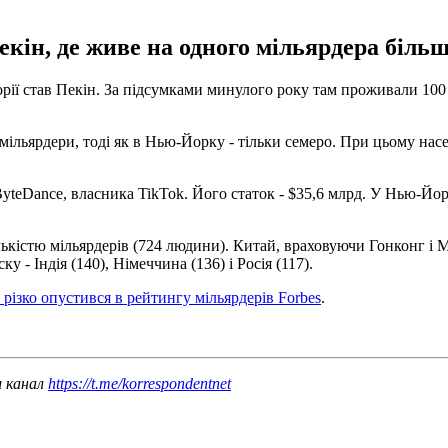
ін, де живе на одного мільярдера більше
торії став Пекін. За підсумками минулого року там проживали 100
 мільярдери, тоді як в Нью-Йорку - тільки семеро. При цьому насе
yteDance, власника TikTok. Його статок - $35,6 млрд. У Нью-Йор
кістю мільярдерів (724 людини). Китай, враховуючи Гонконг і Мак
у - Індія (140), Німеччина (136) і Росія (117).
різко опустився в рейтингу мільярдерів Forbes
.
ш канал
https://t.me/korrespondentnet