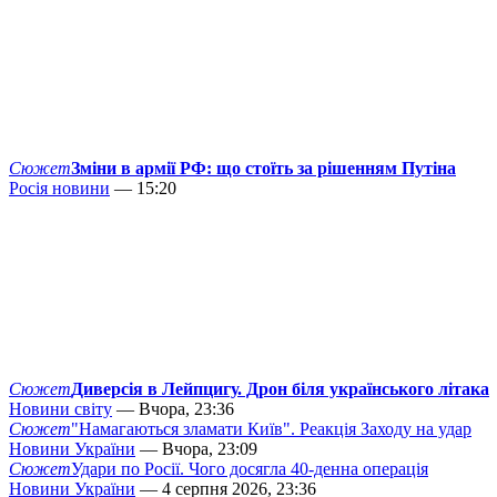
Сюжет
Зміни в армії РФ: що стоїть за рішенням Путіна
Росія новини
— 15:20
Сюжет
Диверсія в Лейпцигу. Дрон біля українського літака
Новини світу
— Вчора, 23:36
Сюжет
"Намагаються зламати Київ". Реакція Заходу на удар
Новини України
— Вчора, 23:09
Сюжет
Удари по Росії. Чого досягла 40-денна операція
Новини України
— 4 серпня 2026, 23:36