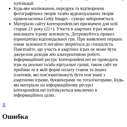
публікації.
Будь-яке копіювання, передрук та відтворення
фотографічних творів та/або аудіовізуальних творів
правовласника Getty Images - суворо забороняється.
Матеріали сайту korrespondent.net призначені для осіб
старше 21 року (21+). Участь в азартних іграх може
викликати ігрову залежність. Дотримуйтесь правил
(принципів) відповідальної гри. При виявленні перших
ознак залежності негайно зверніться до спеціаліста.
Пам'ятайте, що участь в азартних іграх не може бути
джерелом доходів або альтернативою роботі.
Інформаційний ресурс korrespondent.net не проводить
ігри на реальні та/або віртуальні гроші, також сайт не
приймає ні в якій формі оплату ставок та інших
платежів, які пов’язані/можуть бути пов’язані з
азартними іграми, букмекерами чи тоталізаторами. Будь-
які матеріали на інформаційному ресурсі
korrespondent.net публікуються виключно в
інформаційних цілях.
X
Ошибка