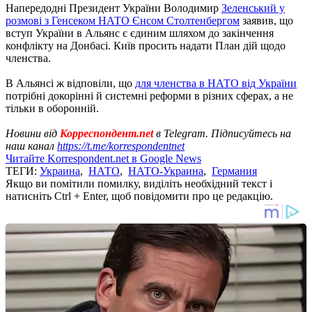
Напередодні Президент України Володимир
Зеленський у
розмові з Генсеком НАТО Єнсом Столтенбергом
заявив, що
вступ України в Альянс є єдиним шляхом до закінчення
конфлікту на Донбасі. Київ просить надати План дій щодо
членства.
В Альянсі ж відповіли, що
для членства в НАТО від України
потрібні докорінні й системні реформи в різних сферах, а не
тільки в оборонній.
Новини від
Корреспондент.net
в Telegram. Підписуйтесь на
наш канал
https://t.me/korrespondentnet
Читайте Korrespondent.net в Google News
ТЕГИ:
Украина
,
НАТО
,
НАТО-Украина
,
Германия
Якщо ви помітили помилку, виділіть необхідний текст і
натисніть Ctrl + Enter, щоб повідомити про це редакцію.