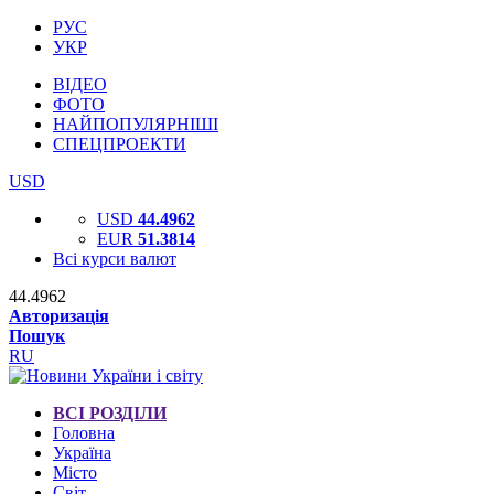
РУС
УКР
ВІДЕО
ФОТО
НАЙПОПУЛЯРНІШІ
СПЕЦПРОЕКТИ
USD
USD
44.4962
EUR
51.3814
Всі курси валют
44.4962
Авторизація
Пошук
RU
ВСІ РОЗДІЛИ
Головна
Україна
Місто
Світ