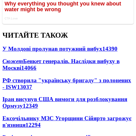
ЧИТАЙТЕ ТАКОЖ
У Молдові пролунав потужний вибух
14390
Сюжет
Бенкет генералів. Наслідки вибуху в
Москві
14066
РФ створила "українську бригаду" з полонених
- ISW
13037
Іран висунув США вимоги для розблокування
Ормузу
12349
Ексочільнику МЗС Угорщини Сійярто загрожує
в'язниця
12294