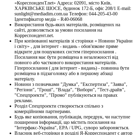
«КореспонденТ.net» Адреса: 02091, місто Київ,
ХАРКІВСЬКЕ ШОСЕ, будинок 172-Б, офіс 208/1 E-mail:
sunlight@mediadim.com.ua
Телефон: 044-205-43-00
Ідентифікатор медіа – R40-06068
Використання будь-яких матеріалів, розміщених на
сайті, дозволяється за умови посилання на
Корреспондент.net.
При копіюванні матеріалів зі сторінки « Новини України
і світу» , для інтернет - видань - обов'язкове пряме
відкрите для пошукових систем гіперпосилання .
Посилання має бути розміщена в незалежності від
повного або часткового використання матеріалів.
Гіперпосилання ( для інтернет - видань) - повинна бути
розміщена в підзаголовку або в першому абзаці
матеріалу.
Новини з позначками "Думка", "Експертиза", "Заява",
"Регіони", "Гроші", "Влада", "Вибори", "Тест-драйв",
"Спецпроекти", "Промо" публікуються на правах
реклами.
Розділ Спецпроекти створюється спільно з
комерційними партнерами.
Будь яке копіювання, публікація, передрук, чи наступне
поширення інформації, що містить посилання на
"Інтерфакс-Україна", EPA / UPG, суворо забороняється.
Власник веб-сторінки в розділі Я-Корреспондент є автор