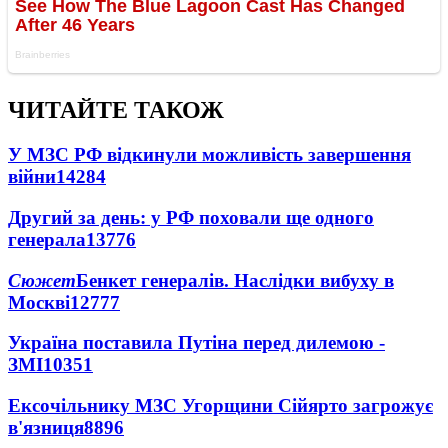
ЧИТАЙТЕ ТАКОЖ
У МЗС РФ відкинули можливість завершення
війни
14284
Другий за день: у РФ поховали ще одного
генерала
13776
Сюжет
Бенкет генералів. Наслідки вибуху в
Москві
12777
Україна поставила Путіна перед дилемою -
ЗМІ
10351
Ексочільнику МЗС Угорщини Сійярто загрожує
в'язниця
8896