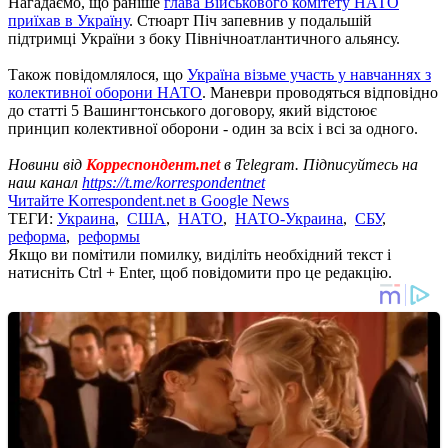
Нагадаємо, що раніше
глава Військового комітету НАТО
приїхав в Україну
. Стюарт Піч запевнив у подальшій
підтримці України з боку Північноатлантичного альянсу.
Також повідомлялося, що
Україна візьме участь у навчаннях з
колективної оборони НАТО
. Маневри проводяться відповідно
до статті 5 Вашингтонського договору, який відстоює
принцип колективної оборони - один за всіх і всі за одного.
Новини від
Корреспондент.net
в Telegram. Підписуйтесь на
наш канал
https://t.me/korrespondentnet
Читайте Korrespondent.net в Google News
ТЕГИ:
Украина
,
США
,
НАТО
,
НАТО-Украина
,
СБУ
,
реформа
,
реформы
Якщо ви помітили помилку, виділіть необхідний текст і
натисніть Ctrl + Enter, щоб повідомити про це редакцію.