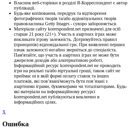
Власник веб-сторінки в розділі Я-Корреспондент є автор
публікації.
Будь-яке копіювання, передрук та відтворення
фотографічних творів та/або аудіовізуальних творів
правовласника Getty Images - суворо забороняється.
Матеріали сайту korrespondent.net призначені для осіб
старше 21 року (21+). Участь в азартних іграх може
викликати ігрову залежність. Дотримуйтесь правил
(принципів) відповідальної гри. При виявленні перших
ознак залежності негайно зверніться до спеціаліста.
Пам'ятайте, що участь в азартних іграх не може бути
джерелом доходів або альтернативою роботі.
Інформаційний ресурс korrespondent.net не проводить
ігри на реальні та/або віртуальні гроші, також сайт не
приймає ні в якій формі оплату ставок та інших
платежів, які пов’язані/можуть бути пов’язані з
азартними іграми, букмекерами чи тоталізаторами. Будь-
які матеріали на інформаційному ресурсі
korrespondent.net публікуються виключно в
інформаційних цілях.
X
Ошибка