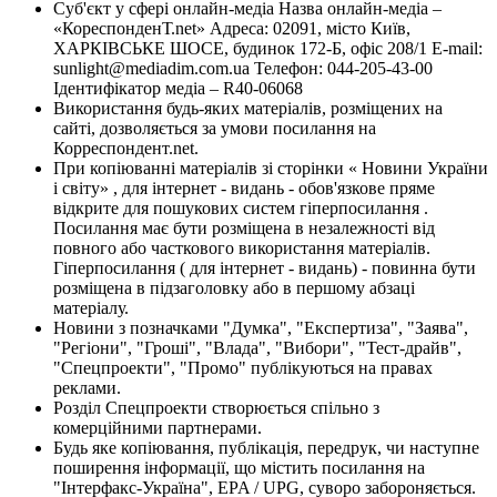
Суб'єкт у сфері онлайн-медіа Назва онлайн-медіа –
«КореспонденТ.net» Адреса: 02091, місто Київ,
ХАРКІВСЬКЕ ШОСЕ, будинок 172-Б, офіс 208/1 E-mail:
sunlight@mediadim.com.ua
Телефон: 044-205-43-00
Ідентифікатор медіа – R40-06068
Використання будь-яких матеріалів, розміщених на
сайті, дозволяється за умови посилання на
Корреспондент.net.
При копіюванні матеріалів зі сторінки « Новини України
і світу» , для інтернет - видань - обов'язкове пряме
відкрите для пошукових систем гіперпосилання .
Посилання має бути розміщена в незалежності від
повного або часткового використання матеріалів.
Гіперпосилання ( для інтернет - видань) - повинна бути
розміщена в підзаголовку або в першому абзаці
матеріалу.
Новини з позначками "Думка", "Експертиза", "Заява",
"Регіони", "Гроші", "Влада", "Вибори", "Тест-драйв",
"Спецпроекти", "Промо" публікуються на правах
реклами.
Розділ Спецпроекти створюється спільно з
комерційними партнерами.
Будь яке копіювання, публікація, передрук, чи наступне
поширення інформації, що містить посилання на
"Інтерфакс-Україна", EPA / UPG, суворо забороняється.