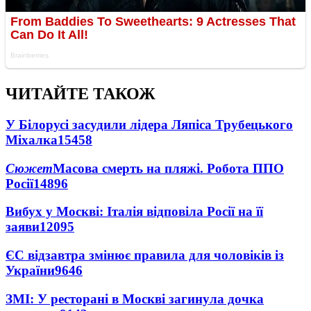
ЧИТАЙТЕ ТАКОЖ
У Білорусі засудили лідера Ляпіса Трубецького
Міхалка
15458
Сюжет
Масова смерть на пляжі. Робота ППО
Росії
14896
Вибух у Москві: Італія відповіла Росії на її
заяви
12095
ЄС відзавтра змінює правила для чоловіків із
України
9646
ЗМІ: У ресторані в Москві загинула дочка