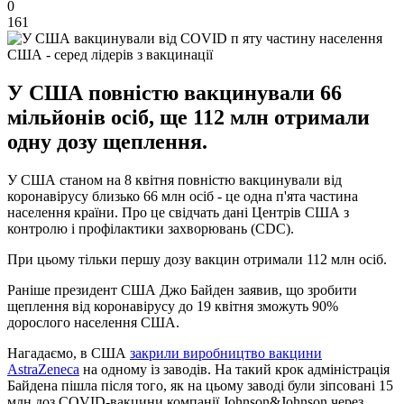
0
161
США - серед лідерів з вакцинації
У США повністю вакцинували 66
мільйонів осіб, ще 112 млн отримали
одну дозу щеплення.
У США станом на 8 квітня повністю вакцинували від
коронавірусу близько 66 млн осіб - це одна п'ята частина
населення країни. Про це свідчать дані Центрів США з
контролю і профілактики захворювань (CDC).
При цьому тільки першу дозу вакцин отримали 112 млн осіб.
Раніше президент США Джо Байден заявив, що зробити
щеплення від коронавірусу до 19 квітня зможуть 90%
дорослого населення США.
Нагадаємо, в США
закрили виробництво вакцини
AstraZeneca
на одному із заводів. На такий крок адміністрація
Байдена пішла після того, як на цьому заводі були зіпсовані 15
млн доз COVID-вакцини компанії Johnson&Johnson через