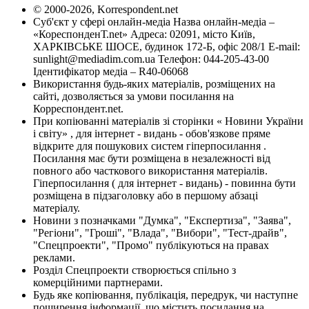
© 2000-2026, Korrespondent.net
Суб'єкт у сфері онлайн-медіа Назва онлайн-медіа –
«КореспонденТ.net» Адреса: 02091, місто Київ,
ХАРКІВСЬКЕ ШОСЕ, будинок 172-Б, офіс 208/1 E-mail:
sunlight@mediadim.com.ua
Телефон: 044-205-43-00
Ідентифікатор медіа – R40-06068
Використання будь-яких матеріалів, розміщених на
сайті, дозволяється за умови посилання на
Корреспондент.net.
При копіюванні матеріалів зі сторінки « Новини України
і світу» , для інтернет - видань - обов'язкове пряме
відкрите для пошукових систем гіперпосилання .
Посилання має бути розміщена в незалежності від
повного або часткового використання матеріалів.
Гіперпосилання ( для інтернет - видань) - повинна бути
розміщена в підзаголовку або в першому абзаці
матеріалу.
Новини з позначками "Думка", "Експертиза", "Заява",
"Регіони", "Гроші", "Влада", "Вибори", "Тест-драйв",
"Спецпроекти", "Промо" публікуються на правах
реклами.
Розділ Спецпроекти створюється спільно з
комерційними партнерами.
Будь яке копіювання, публікація, передрук, чи наступне
поширення інформації, що містить посилання на