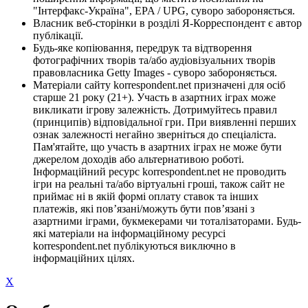
"Інтерфакс-Україна", EPA / UPG, суворо забороняється.
Власник веб-сторінки в розділі Я-Корреспондент є автор
публікації.
Будь-яке копіювання, передрук та відтворення
фотографічних творів та/або аудіовізуальних творів
правовласника Getty Images - суворо забороняється.
Матеріали сайту korrespondent.net призначені для осіб
старше 21 року (21+). Участь в азартних іграх може
викликати ігрову залежність. Дотримуйтесь правил
(принципів) відповідальної гри. При виявленні перших
ознак залежності негайно зверніться до спеціаліста.
Пам'ятайте, що участь в азартних іграх не може бути
джерелом доходів або альтернативою роботі.
Інформаційний ресурс korrespondent.net не проводить
ігри на реальні та/або віртуальні гроші, також сайт не
приймає ні в якій формі оплату ставок та інших
платежів, які пов’язані/можуть бути пов’язані з
азартними іграми, букмекерами чи тоталізаторами. Будь-
які матеріали на інформаційному ресурсі
korrespondent.net публікуються виключно в
інформаційних цілях.
X