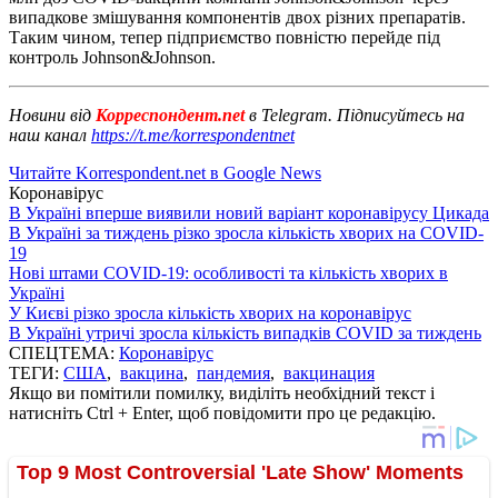
випадкове змішування компонентів двох різних препаратів.
Таким чином, тепер підприємство повністю перейде під
контроль Johnson&Johnson.
Новини від
Корреспондент.net
в Telegram. Підписуйтесь на
наш канал
https://t.me/korrespondentnet
Читайте Korrespondent.net в Google News
Коронавірус
В Україні вперше виявили новий варіант коронавірусу Цикада
В Україні за тиждень різко зросла кількість хворих на COVID-
19
Нові штами COVID-19: особливості та кількість хворих в
Україні
У Києві різко зросла кількість хворих на коронавірус
В Україні утричі зросла кількість випадків COVID за тиждень
СПЕЦТЕМА:
Коронавірус
ТЕГИ:
США
,
вакцина
,
пандемия
,
вакцинация
Якщо ви помітили помилку, виділіть необхідний текст і
натисніть Ctrl + Enter, щоб повідомити про це редакцію.