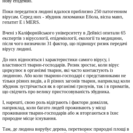
нову епідемію.
Поки передатися людині вдалося приблизно 250 патогенним
вірусам. Серед них - збудник лихоманки Ебола, віспа мавп,
гепатит Е і MERS.
Вчені з Каліфорнійського університету в Дейвісі опитали 65
експертів з вірусології, епідеміології, екології та медицини,
після чого визначили 31 фактор, що підвищує ризик передачі
вірусу людині.
До них відносяться і характеристики самого вірусу, і
властивості тварин-господарів. Ризик зростає, коли вірус
циркулює в організмі тварин, які часто контактують із
людиною. Або коли тварини-господарі є представниками не
тільки різних видів, а й різних загонів тварин, наприклад коли
збудник зустрічається як в організмі гризунів, так і в приматів,
що свідчить про велику пристосовуваність збудника.
І, нарешті, свою роль відіграють і фактори довкілля,
наприклад, коли багато людей проживають у місці
проживання тварин-господарів або ж вторгаються в їхнє
природне місце існування.
Там, де людина вирубує дерева, перетворює природні площі в