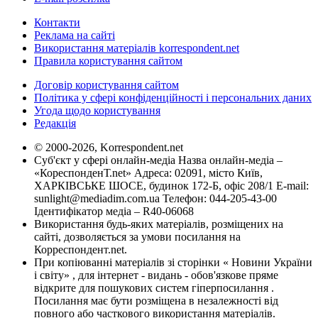
Контакти
Реклама на сайті
Використання матеріалів korrespondent.net
Правила користування сайтом
Договір користування сайтом
Політика у сфері конфіденційності і персональних даних
Угода щодо користування
Редакція
© 2000-2026, Korrespondent.net
Суб'єкт у сфері онлайн-медіа Назва онлайн-медіа –
«КореспонденТ.net» Адреса: 02091, місто Київ,
ХАРКІВСЬКЕ ШОСЕ, будинок 172-Б, офіс 208/1 E-mail:
sunlight@mediadim.com.ua
Телефон: 044-205-43-00
Ідентифікатор медіа – R40-06068
Використання будь-яких матеріалів, розміщених на
сайті, дозволяється за умови посилання на
Корреспондент.net.
При копіюванні матеріалів зі сторінки « Новини України
і світу» , для інтернет - видань - обов'язкове пряме
відкрите для пошукових систем гіперпосилання .
Посилання має бути розміщена в незалежності від
повного або часткового використання матеріалів.