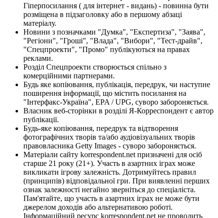
Гіперпосилання ( для інтернет - видань) - повинна бути
розміщена в підзаголовку або в першому абзаці
матеріалу.
Новини з позначками "Думка", "Експертиза", "Заява",
"Регіони", "Гроші", "Влада", "Вибори", "Тест-драйв",
"Спецпроекти", "Промо" публікуються на правах
реклами.
Розділ Спецпроекти створюється спільно з
комерційними партнерами.
Будь яке копіювання, публікація, передрук, чи наступне
поширення інформації, що містить посилання на
"Інтерфакс-Україна", EPA / UPG, суворо забороняється.
Власник веб-сторінки в розділі Я-Корреспондент є автор
публікації.
Будь-яке копіювання, передрук та відтворення
фотографічних творів та/або аудіовізуальних творів
правовласника Getty Images - суворо забороняється.
Матеріали сайту korrespondent.net призначені для осіб
старше 21 року (21+). Участь в азартних іграх може
викликати ігрову залежність. Дотримуйтесь правил
(принципів) відповідальної гри. При виявленні перших
ознак залежності негайно зверніться до спеціаліста.
Пам'ятайте, що участь в азартних іграх не може бути
джерелом доходів або альтернативою роботі.
Інформаційний ресурс korrespondent.net не проводить