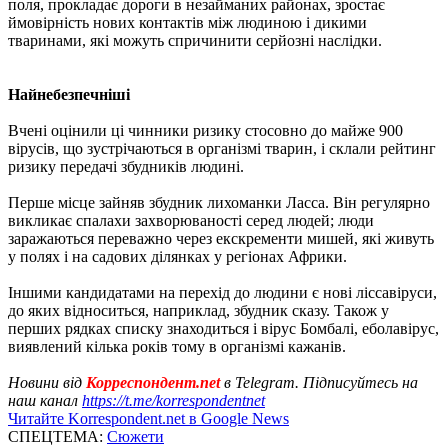
поля, прокладає дороги в незайманих районах, зростає
ймовірність нових контактів між людиною і дикими
тваринами, які можуть спричинити серйозні наслідки.
Найнебезпечніші
Вчені оцінили ці чинники ризику стосовно до майже 900
вірусів, що зустрічаються в організмі тварин, і склали рейтинг
ризику передачі збудників людині.
Перше місце зайняв збудник лихоманки Ласса. Він регулярно
викликає спалахи захворюваності серед людей; люди
заражаються переважно через екскременти мишей, які живуть
у полях і на садових ділянках у регіонах Африки.
Іншими кандидатами на перехід до людини є нові ліссавіруси,
до яких відноситься, наприклад, збудник сказу. Також у
перших рядках списку знаходиться і вірус Бомбалі, еболавірус,
виявлений кілька років тому в організмі кажанів.
Новини від
Корреспондент.net
в Telegram. Підписуйтесь на
наш канал
https://t.me/korrespondentnet
Читайте Korrespondent.net в Google News
СПЕЦТЕМА:
Сюжети