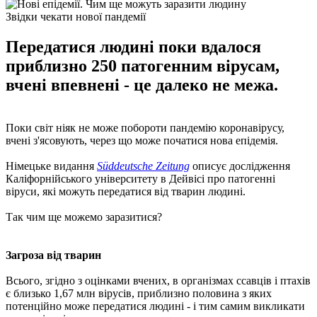
Звідки чекати нової пандемії
Передатися людині поки вдалося
приблизно 250 патогенним вірусам,
вчені впевнені - це далеко не межа.
Поки світ ніяк не може побороти пандемію коронавірусу,
вчені з'ясовують, через що може початися нова епідемія.
Німецьке видання
Süddeutsche Zeitung
описує дослідження
Каліфорнійського університету в Дейвісі про патогенні
віруси, які можуть передатися від тварин людині.
Так чим ще можемо заразитися?
Загроза від тварин
Всього, згідно з оцінками вчених, в організмах ссавців і птахів
є близько 1,67 млн ​​вірусів, приблизно половина з яких
потенційно може передатися людині - і тим самим викликати