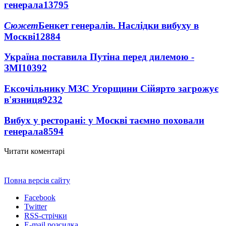
генерала
13795
Сюжет
Бенкет генералів. Наслідки вибуху в
Москві
12884
Україна поставила Путіна перед дилемою -
ЗМІ
10392
Ексочільнику МЗС Угорщини Сійярто загрожує
в'язниця
9232
Вибух у ресторані: у Москві таємно поховали
генерала
8594
Читати коментарі
Повна версія сайту
Facebook
Twitter
RSS-стрічки
E-mail розсилка