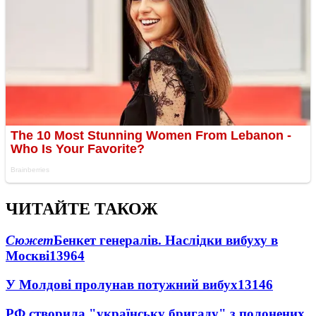
ЧИТАЙТЕ ТАКОЖ
Сюжет
Бенкет генералів. Наслідки вибуху в
Москві
13964
У Молдові пролунав потужний вибух
13146
РФ створила "українську бригаду" з полонених