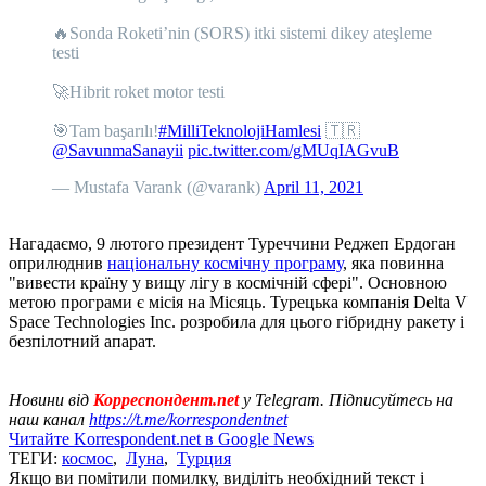
🔥Sonda Roketi’nin (SORS) itki sistemi dikey ateşleme
testi
🚀Hibrit roket motor testi
🎯Tam başarılı!
#MilliTeknolojiHamlesi
🇹🇷
@SavunmaSanayii
pic.twitter.com/gMUqIAGvuB
— Mustafa Varank (@varank)
April 11, 2021
Нагадаємо, 9 лютого президент Туреччини Реджеп Ердоган
оприлюднив
національну космічну програму
, яка повинна
"вивести країну у вищу лігу в космічній сфері". Основною
метою програми є місія на Місяць. Турецька компанія Delta V
Space Technologies Inc. розробила для цього гібридну ракету і
безпілотний апарат.
Новини від
Корреспондент.net
у Telegram. Підписуйтесь на
наш канал
https://t.me/korrespondentnet
Читайте Korrespondent.net в Google News
ТЕГИ:
космос
,
Луна
,
Турция
Якщо ви помітили помилку, виділіть необхідний текст і