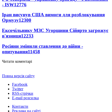
- ISW
12776
Іран висунув США вимоги для розблокування
Ормузу
12300
Ексочільнику МЗС Угорщини Сійярто загрожує
в'язниця
12233
Росіяни змінили ставлення до війни -
опитування
11458
Читати коментарі
Повна версія сайту
Facebook
Twitter
RSS-стрічки
E-mail розсилка
Контакти
Реклама на сайті