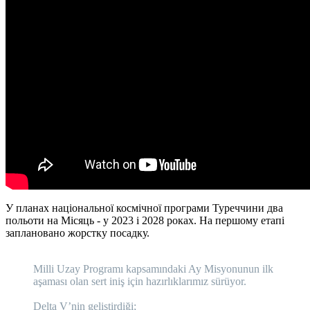
У планах національної космічної програми Туреччини два
польоти на Місяць - у 2023 і 2028 роках. На першому етапі
заплановано жорстку посадку.
Milli Uzay Programı kapsamındaki Ay Misyonunun ilk
aşaması olan sert iniş için hazırlıklarımız sürüyor.
Delta V’nin geliştirdiği;