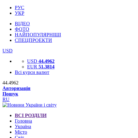
РУС
УКР
ВІДЕО
ФОТО
НАЙПОПУЛЯРНІШІ
СПЕЦПРОЕКТИ
USD
USD
44.4962
EUR
51.3814
Всі курси валют
44.4962
Авторизація
Пошук
RU
ВСІ РОЗДІЛИ
Головна
Україна
Місто
Світ