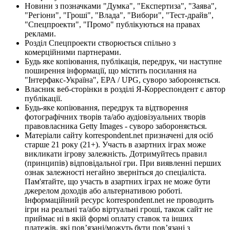
Новини з позначками "Думка", "Експертиза", "Заява",
"Регіони", "Гроші", "Влада", "Вибори", "Тест-драйв",
"Спецпроекти", "Промо" публікуються на правах
реклами.
Розділ Спецпроекти створюється спільно з
комерційними партнерами.
Будь яке копіювання, публікація, передрук, чи наступне
поширення інформації, що містить посилання на
"Інтерфакс-Україна", EPA / UPG, суворо забороняється.
Власник веб-сторінки в розділі Я-Корреспондент є автор
публікації.
Будь-яке копіювання, передрук та відтворення
фотографічних творів та/або аудіовізуальних творів
правовласника Getty Images - суворо забороняється.
Матеріали сайту korrespondent.net призначені для осіб
старше 21 року (21+). Участь в азартних іграх може
викликати ігрову залежність. Дотримуйтесь правил
(принципів) відповідальної гри. При виявленні перших
ознак залежності негайно зверніться до спеціаліста.
Пам'ятайте, що участь в азартних іграх не може бути
джерелом доходів або альтернативою роботі.
Інформаційний ресурс korrespondent.net не проводить
ігри на реальні та/або віртуальні гроші, також сайт не
приймає ні в якій формі оплату ставок та інших
платежів, які пов’язані/можуть бути пов’язані з