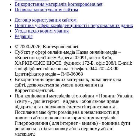
Використання матеріалів korrespondent.net
Правила користування сайтом
Договір користування сайтом
Політика у сфері конфіденційності і персональних даних
Угода щодо користування
Редакція
© 2000-2026, Korrespondent.net
Суб'єкт у сфері онлайн-медіа Назва онлайн-медіа –
«КореспонденТ.net» Адреса: 02091, місто Київ,
ХАРКІВСЬКЕ ШОСЕ, будинок 172-Б, офіс 208/1 E-mail:
sunlight@mediadim.com.ua
Телефон: 044-205-43-00
Ідентифікатор медіа – R40-06068
Використання будь-яких матеріалів, розміщених на
сайті, дозволяється за умови посилання на
Корреспондент.net.
При копіюванні матеріалів зі сторінки « Новини України
і світу» , для інтернет - видань - обов'язкове пряме
відкрите для пошукових систем гіперпосилання .
Посилання має бути розміщена в незалежності від
повного або часткового використання матеріалів.
Гіперпосилання ( для інтернет - видань) - повинна бути
розміщена в підзаголовку або в першому абзаці
матеріалу.