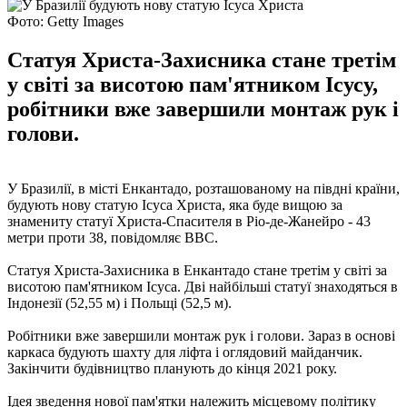
Фото: Getty Images
Статуя Христа-Захисника стане третім
у світі за висотою пам'ятником Ісусу,
робітники вже завершили монтаж рук і
голови.
У Бразилії, в місті Енкантадо, розташованому на півдні країни,
будують нову статую Ісуса Христа, яка буде вищою за
знамениту статуї Христа-Спасителя в Ріо-де-Жанейро - 43
метри проти 38, повідомляє ВВС.
Статуя Христа-Захисника в Енкантадо стане третім у світі за
висотою пам'ятником Ісуса. Дві найбільші статуї знаходяться в
Індонезії (52,55 м) і Польщі (52,5 м).
Робітники вже завершили монтаж рук і голови. Зараз в основі
каркаса будують шахту для ліфта і оглядовий майданчик.
Закінчити будівництво планують до кінця 2021 року.
Ідея зведення нової пам'ятки належить місцевому політику