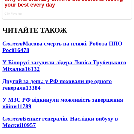
ЧИТАЙТЕ ТАКОЖ
Сюжет
Масова смерть на пляжі. Робота ППО
Росії
16478
У Білорусі засудили лідера Ляпіса Трубецького
Міхалка
16132
Другий за день: у РФ поховали ще одного
генерала
13384
У МЗС РФ відкинули можливість завершення
війни
11789
Сюжет
Бенкет генералів. Наслідки вибуху в
Москві
10957