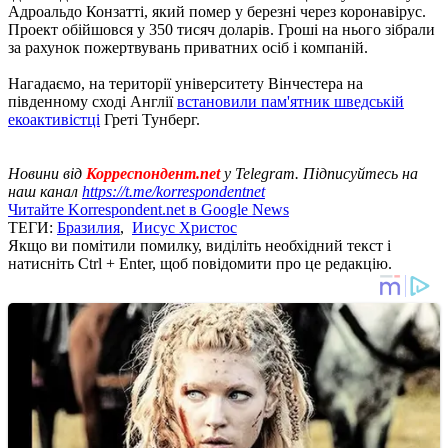
Адроальдо Конзатті, який помер у березні через коронавірус.
Проект обійшовся у 350 тисяч доларів. Гроші на нього зібрали
за рахунок пожертвувань приватних осіб і компаній.
Нагадаємо, на території університету Вінчестера на
південному сході Англії
встановили пам'ятник шведській
екоактивістці
Греті Тунберг.
Новини від
Корреспондент.net
у Telegram. Підписуйтесь на
наш канал
https://t.me/korrespondentnet
Читайте Korrespondent.net в Google News
ТЕГИ:
Бразилия
,
Иисус Христос
Якщо ви помітили помилку, виділіть необхідний текст і
натисніть Ctrl + Enter, щоб повідомити про це редакцію.