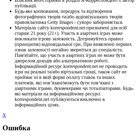
Власник веб-сторінки в розділі Я-Корреспондент є автор
публікації.
Будь-яке копіювання, передрук та відтворення
фотографічних творів та/або аудіовізуальних творів
правовласника Getty Images - суворо забороняється.
Матеріали сайту korrespondent.net призначені для осіб
старше 21 року (21+). Участь в азартних іграх може
викликати ігрову залежність. Дотримуйтесь правил
(принципів) відповідальної гри. При виявленні перших
ознак залежності негайно зверніться до спеціаліста.
Пам'ятайте, що участь в азартних іграх не може бути
джерелом доходів або альтернативою роботі.
Інформаційний ресурс korrespondent.net не проводить
ігри на реальні та/або віртуальні гроші, також сайт не
приймає ні в якій формі оплату ставок та інших
платежів, які пов’язані/можуть бути пов’язані з
азартними іграми, букмекерами чи тоталізаторами. Будь-
які матеріали на інформаційному ресурсі
korrespondent.net публікуються виключно в
інформаційних цілях.
X
Ошибка