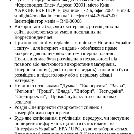
«КореспонденТ.net» Адреса: 02091, місто Київ,
ХАРКІВСЬКЕ ШОСЕ, будинок 172-Б, офіс 208/1 E-mail:
sunlight@mediadim.com.ua
Телефон: 044-205-43-00
Ідентифікатор медіа – R40-06068
Використання будь-яких матеріалів, розміщених на
сайті, дозволяється за умови посилання на
Корреспондент.net.
При копіюванні матеріалів зі сторінки « Новини України
і світу» , для інтернет - видань - обов'язкове пряме
відкрите для пошукових систем гіперпосилання .
Посилання має бути розміщена в незалежності від
повного або часткового використання матеріалів.
Гіперпосилання ( для інтернет - видань) - повинна бути
розміщена в підзаголовку або в першому абзаці
матеріалу.
Новини з позначками "Думка", "Експертиза", "Заява",
"Регіони", "Гроші", "Влада", "Вибори", "Тест-драйв",
"Спецпроекти", "Промо" публікуються на правах
реклами.
Розділ Спецпроекти створюється спільно з
комерційними партнерами.
Будь яке копіювання, публікація, передрук, чи наступне
поширення інформації, що містить посилання на
"Інтерфакс-Україна", EPA / UPG, суворо забороняється.