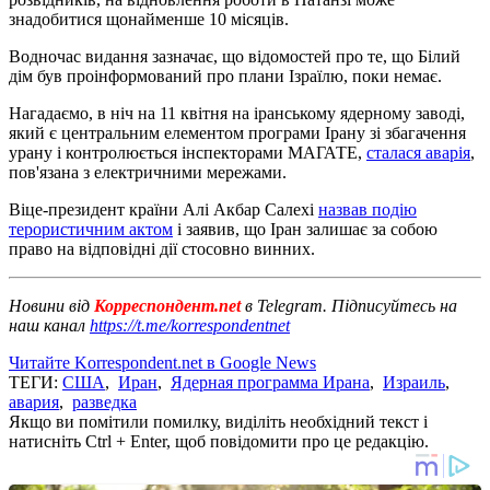
знадобитися щонайменше 10 місяців.
Водночас видання зазначає, що відомостей про те, що Білий
дім був проінформований про плани Ізраїлю, поки немає.
Нагадаємо, в ніч на 11 квітня на іранському ядерному заводі,
який є центральним елементом програми Ірану зі збагачення
урану і контролюється інспекторами МАГАТЕ,
сталася аварія
,
пов'язана з електричними мережами.
Віце-президент країни Алі Акбар Салехі
назвав подію
терористичним актом
і заявив, що Іран залишає за собою
право на відповідні дії стосовно винних.
Новини від
Корреспондент.net
в Telegram. Підписуйтесь на
наш канал
https://t.me/korrespondentnet
Читайте Korrespondent.net в Google News
ТЕГИ:
США
,
Иран
,
Ядерная программа Ирана
,
Израиль
,
авария
,
разведка
Якщо ви помітили помилку, виділіть необхідний текст і
натисніть Ctrl + Enter, щоб повідомити про це редакцію.