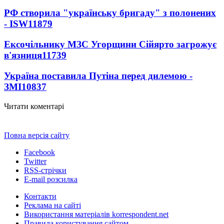
РФ створила "українську бригаду" з полонених
- ISW
11879
Ексочільнику МЗС Угорщини Сійярто загрожує
в'язниця
11739
Україна поставила Путіна перед дилемою -
ЗМІ
10837
Читати коментарі
Повна версія сайту
Facebook
Twitter
RSS-стрічки
E-mail розсилка
Контакти
Реклама на сайті
Використання матеріалів korrespondent.net
Правила користування сайтом