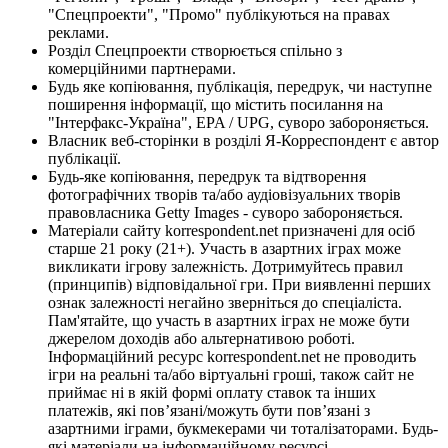
"Спецпроекти", "Промо" публікуються на правах
реклами.
Розділ Спецпроекти створюється спільно з
комерційними партнерами.
Будь яке копіювання, публікація, передрук, чи наступне
поширення інформації, що містить посилання на
"Інтерфакс-Україна", EPA / UPG, суворо забороняється.
Власник веб-сторінки в розділі Я-Корреспондент є автор
публікації.
Будь-яке копіювання, передрук та відтворення
фотографічних творів та/або аудіовізуальних творів
правовласника Getty Images - суворо забороняється.
Матеріали сайту korrespondent.net призначені для осіб
старше 21 року (21+). Участь в азартних іграх може
викликати ігрову залежність. Дотримуйтесь правил
(принципів) відповідальної гри. При виявленні перших
ознак залежності негайно зверніться до спеціаліста.
Пам'ятайте, що участь в азартних іграх не може бути
джерелом доходів або альтернативою роботі.
Інформаційний ресурс korrespondent.net не проводить
ігри на реальні та/або віртуальні гроші, також сайт не
приймає ні в якій формі оплату ставок та інших
платежів, які пов’язані/можуть бути пов’язані з
азартними іграми, букмекерами чи тоталізаторами. Будь-
які матеріали на інформаційному ресурсі