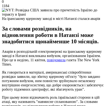
0
1184
На іранському ядерному заводі в місті Натанзі сталася аварія
За словами розвідників, на
відновлення роботи в Натанзі може
знадобитися щонайменше 10 місяців.
Аварія в розподільній електромережі на іранському ядерному
заводі в Натанзі викликана вибухом, організованим Ізраїлем.
Про це в неділю, 11 квітня,
повідомила
газета The New York
Times.
Як говориться в матеріалі, американські співробітники
розвідки заявили, що збитку ядерному об'єкту "було завдано
потужним вибухом, ним повністю зруйнувало незалежну
внутрішню енергосистему, що добре охороняється і забезпечує
роботу підземних центрифуг, які збагачують уран".
При цьому вони відзначають роль ізраїльської сторони в цій
атаці, яку називають "навмисне спланованою". За словами
розвідників, на відновлення роботи в Натанзі може