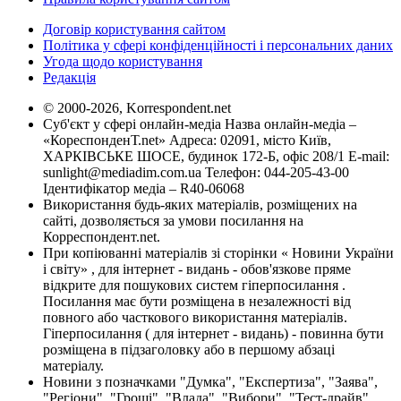
Договір користування сайтом
Політика у сфері конфіденційності і персональних даних
Угода щодо користування
Редакція
© 2000-2026, Korrespondent.net
Суб'єкт у сфері онлайн-медіа Назва онлайн-медіа –
«КореспонденТ.net» Адреса: 02091, місто Київ,
ХАРКІВСЬКЕ ШОСЕ, будинок 172-Б, офіс 208/1 E-mail:
sunlight@mediadim.com.ua
Телефон: 044-205-43-00
Ідентифікатор медіа – R40-06068
Використання будь-яких матеріалів, розміщених на
сайті, дозволяється за умови посилання на
Корреспондент.net.
При копіюванні матеріалів зі сторінки « Новини України
і світу» , для інтернет - видань - обов'язкове пряме
відкрите для пошукових систем гіперпосилання .
Посилання має бути розміщена в незалежності від
повного або часткового використання матеріалів.
Гіперпосилання ( для інтернет - видань) - повинна бути
розміщена в підзаголовку або в першому абзаці
матеріалу.
Новини з позначками "Думка", "Експертиза", "Заява",
"Регіони", "Гроші", "Влада", "Вибори", "Тест-драйв",