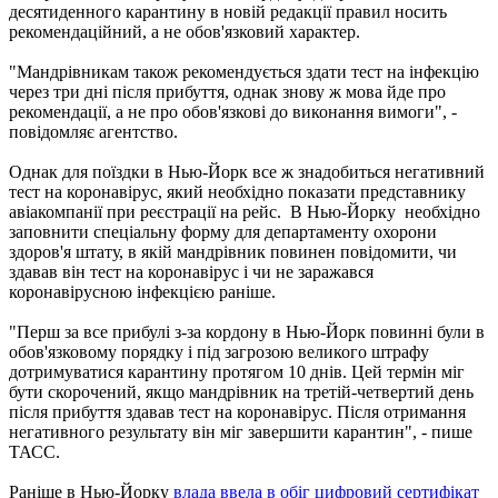
десятиденного карантину в новій редакції правил носить
рекомендаційний, а не обов'язковий характер.
"Мандрівникам також рекомендується здати тест на інфекцію
через три дні після прибуття, однак знову ж мова йде про
рекомендації, а не про обов'язкові до виконання вимоги", -
повідомляє агентство.
Однак для поїздки в Нью-Йорк все ж знадобиться негативний
тест на коронавірус, який необхідно показати представнику
авіакомпанії при реєстрації на рейс. В Нью-Йорку необхідно
заповнити спеціальну форму для департаменту охорони
здоров'я штату, в якій мандрівник повинен повідомити, чи
здавав він тест на коронавірус і чи не заражався
коронавірусною інфекцією раніше.
"Перш за все прибулі з-за кордону в Нью-Йорк повинні були в
обов'язковому порядку і під загрозою великого штрафу
дотримуватися карантину протягом 10 днів. Цей термін міг
бути скорочений, якщо мандрівник на третій-четвертий день
після прибуття здавав тест на коронавірус. Після отримання
негативного результату він міг завершити карантин", - пише
ТАСС.
Раніше в Нью-Йорку
влада ввела в обіг цифровий сертифікат