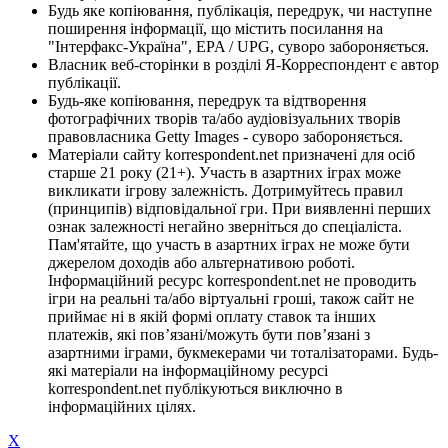
Будь яке копіювання, публікація, передрук, чи наступне
поширення інформації, що містить посилання на
"Інтерфакс-Україна", EPA / UPG, суворо забороняється.
Власник веб-сторінки в розділі Я-Корреспондент є автор
публікації.
Будь-яке копіювання, передрук та відтворення
фотографічних творів та/або аудіовізуальних творів
правовласника Getty Images - суворо забороняється.
Матеріали сайту korrespondent.net призначені для осіб
старше 21 року (21+). Участь в азартних іграх може
викликати ігрову залежність. Дотримуйтесь правил
(принципів) відповідальної гри. При виявленні перших
ознак залежності негайно зверніться до спеціаліста.
Пам'ятайте, що участь в азартних іграх не може бути
джерелом доходів або альтернативою роботі.
Інформаційний ресурс korrespondent.net не проводить
ігри на реальні та/або віртуальні гроші, також сайт не
приймає ні в якій формі оплату ставок та інших
платежів, які пов’язані/можуть бути пов’язані з
азартними іграми, букмекерами чи тоталізаторами. Будь-
які матеріали на інформаційному ресурсі
korrespondent.net публікуються виключно в
інформаційних цілях.
X