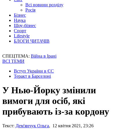
Всі новини розділу
Росія
Бізнес
Наука
Шоу-бізнес
Спорт
Lifestyle
БЛОГИ ЧИТАЧІВ
СПЕЦТЕМА:
Війна в Ірані
ВСІ ТЕМИ
Вступ України в ЄС
Теракт в Барселоні
У Нью-Йорку змінили
вимоги для осіб, які
прибувають із-за кордону
Текст:
Дем'янчук Ольга
, 12 квітня 2021, 23:26