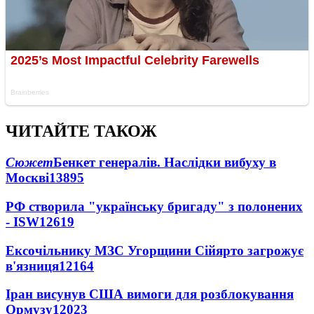
ЧИТАЙТЕ ТАКОЖ
Сюжет
Бенкет генералів. Наслідки вибуху в
Москві
13895
РФ створила "українську бригаду" з полонених
- ISW
12619
Ексочільнику МЗС Угорщини Сійярто загрожує
в'язниця
12164
Іран висунув США вимоги для розблокування
Ормузу
12023