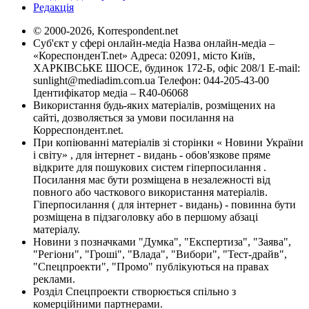
Редакція
© 2000-2026, Korrespondent.net
Суб'єкт у сфері онлайн-медіа Назва онлайн-медіа –
«КореспонденТ.net» Адреса: 02091, місто Київ,
ХАРКІВСЬКЕ ШОСЕ, будинок 172-Б, офіс 208/1 E-mail:
sunlight@mediadim.com.ua
Телефон: 044-205-43-00
Ідентифікатор медіа – R40-06068
Використання будь-яких матеріалів, розміщених на
сайті, дозволяється за умови посилання на
Корреспондент.net.
При копіюванні матеріалів зі сторінки « Новини України
і світу» , для інтернет - видань - обов'язкове пряме
відкрите для пошукових систем гіперпосилання .
Посилання має бути розміщена в незалежності від
повного або часткового використання матеріалів.
Гіперпосилання ( для інтернет - видань) - повинна бути
розміщена в підзаголовку або в першому абзаці
матеріалу.
Новини з позначками "Думка", "Експертиза", "Заява",
"Регіони", "Гроші", "Влада", "Вибори", "Тест-драйв",
"Спецпроекти", "Промо" публікуються на правах
реклами.
Розділ Спецпроекти створюється спільно з
комерційними партнерами.