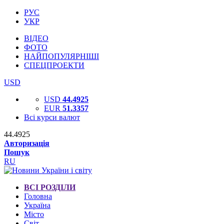
РУС
УКР
ВІДЕО
ФОТО
НАЙПОПУЛЯРНІШІ
СПЕЦПРОЕКТИ
USD
USD
44.4925
EUR
51.3357
Всі курси валют
44.4925
Авторизація
Пошук
RU
ВСІ РОЗДІЛИ
Головна
Україна
Місто
Світ