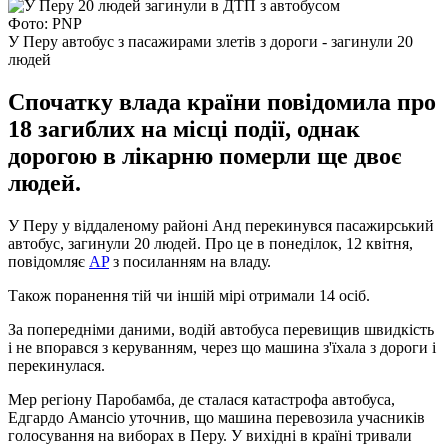
Фото: PNP
У Перу автобус з пасажирами злетів з дороги - загинули 20
людей
Спочатку влада країни повідомила про
18 загиблих на місці події, однак
дорогою в лікарню померли ще двоє
людей.
У Перу у віддаленому районі Анд перекинувся пасажирський
автобус, загинули 20 людей. Про це в понеділок, 12 квітня,
повідомляє
AP
з посиланням на владу.
Також поранення тій чи іншій мірі отримали 14 осіб.
За попередніми даними, водій автобуса перевищив швидкість
і не впорався з керуванням, через що машина з'їхала з дороги і
перекинулася.
Мер регіону Паробамба, де сталася катастрофа автобуса,
Едгардо Амансіо уточнив, що машина перевозила учасників
голосування на виборах в Перу. У вихідні в країні тривали