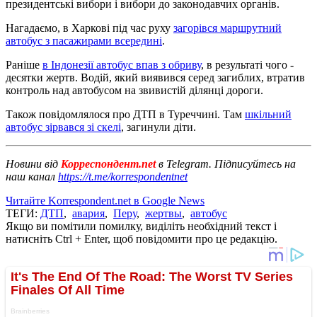
президентські вибори і вибори до законодавчих органів.
Нагадаємо, в Харкові під час руху
загорівся маршрутний
автобус з пасажирами всередині
.
Раніше
в Індонезії автобус впав з обриву
, в результаті чого -
десятки жертв. Водій, який виявився серед загиблих, втратив
контроль над автобусом на звивистій ділянці дороги.
Також повідомлялося про ДТП в Туреччині. Там
шкільний
автобус зірвався зі скелі
, загинули діти.
Новини від
Корреспондент.net
в Telegram. Підписуйтесь на
наш канал
https://t.me/korrespondentnet
Читайте Korrespondent.net в Google News
ТЕГИ:
ДТП
,
авария
,
Перу
,
жертвы
,
автобус
Якщо ви помітили помилку, виділіть необхідний текст і
натисніть Ctrl + Enter, щоб повідомити про це редакцію.