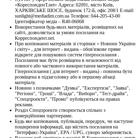
«КореспонденТ.net» Адреса: 02091, місто Київ,
ХАРКІВСЬКЕ ШОСЕ, будинок 172-Б, офіс 208/1 E-mail:
sunlight@mediadim.com.ua
Телефон: 044-205-43-00
Ідентифікатор медіа – R40-06068
Використання будь-яких матеріалів, розміщених на
сайті, дозволяється за умови посилання на
Корреспондент.net.
При копіюванні матеріалів зі сторінки « Новини України
і світу» , для інтернет - видань - обов'язкове пряме
відкрите для пошукових систем гіперпосилання .
Посилання має бути розміщена в незалежності від
повного або часткового використання матеріалів.
Гіперпосилання ( для інтернет - видань) - повинна бути
розміщена в підзаголовку або в першому абзаці
матеріалу.
Новини з позначками "Думка", "Експертиза", "Заява",
"Регіони", "Гроші", "Влада", "Вибори", "Тест-драйв",
"Спецпроекти", "Промо" публікуються на правах
реклами.
Розділ Спецпроекти створюється спільно з
комерційними партнерами.
Будь яке копіювання, публікація, передрук, чи наступне
поширення інформації, що містить посилання на
"Інтерфакс-Україна", EPA / UPG, суворо забороняється.
Власник веб-сторінки в розділі Я-Корреспондент є автор