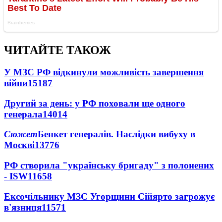
ЧИТАЙТЕ ТАКОЖ
У МЗС РФ відкинули можливість завершення
війни
15187
Другий за день: у РФ поховали ще одного
генерала
14014
Сюжет
Бенкет генералів. Наслідки вибуху в
Москві
13776
РФ створила "українську бригаду" з полонених
- ISW
11658
Ексочільнику МЗС Угорщини Сійярто загрожує
в'язниця
11571