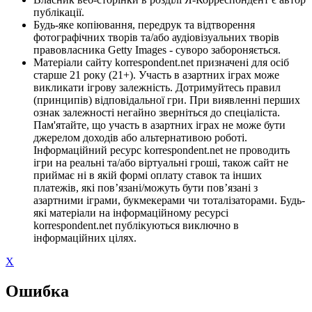
публікації.
Будь-яке копіювання, передрук та відтворення
фотографічних творів та/або аудіовізуальних творів
правовласника Getty Images - суворо забороняється.
Матеріали сайту korrespondent.net призначені для осіб
старше 21 року (21+). Участь в азартних іграх може
викликати ігрову залежність. Дотримуйтесь правил
(принципів) відповідальної гри. При виявленні перших
ознак залежності негайно зверніться до спеціаліста.
Пам'ятайте, що участь в азартних іграх не може бути
джерелом доходів або альтернативою роботі.
Інформаційний ресурс korrespondent.net не проводить
ігри на реальні та/або віртуальні гроші, також сайт не
приймає ні в якій формі оплату ставок та інших
платежів, які пов’язані/можуть бути пов’язані з
азартними іграми, букмекерами чи тоталізаторами. Будь-
які матеріали на інформаційному ресурсі
korrespondent.net публікуються виключно в
інформаційних цілях.
X
Ошибка