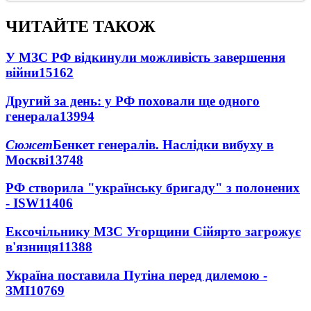
ЧИТАЙТЕ ТАКОЖ
У МЗС РФ відкинули можливість завершення
війни
15162
Другий за день: у РФ поховали ще одного
генерала
13994
Сюжет
Бенкет генералів. Наслідки вибуху в
Москві
13748
РФ створила "українську бригаду" з полонених
- ISW
11406
Ексочільнику МЗС Угорщини Сійярто загрожує
в'язниця
11388
Україна поставила Путіна перед дилемою -
ЗМІ
10769