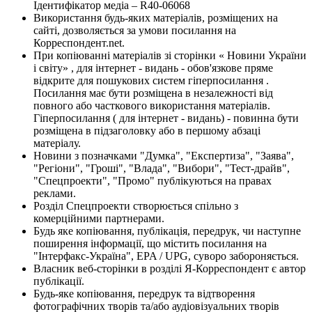
Ідентифікатор медіа – R40-06068
Використання будь-яких матеріалів, розміщених на
сайті, дозволяється за умови посилання на
Корреспондент.net.
При копіюванні матеріалів зі сторінки « Новини України
і світу» , для інтернет - видань - обов'язкове пряме
відкрите для пошукових систем гіперпосилання .
Посилання має бути розміщена в незалежності від
повного або часткового використання матеріалів.
Гіперпосилання ( для інтернет - видань) - повинна бути
розміщена в підзаголовку або в першому абзаці
матеріалу.
Новини з позначками "Думка", "Експертиза", "Заява",
"Регіони", "Гроші", "Влада", "Вибори", "Тест-драйв",
"Спецпроекти", "Промо" публікуються на правах
реклами.
Розділ Спецпроекти створюється спільно з
комерційними партнерами.
Будь яке копіювання, публікація, передрук, чи наступне
поширення інформації, що містить посилання на
"Інтерфакс-Україна", EPA / UPG, суворо забороняється.
Власник веб-сторінки в розділі Я-Корреспондент є автор
публікації.
Будь-яке копіювання, передрук та відтворення
фотографічних творів та/або аудіовізуальних творів