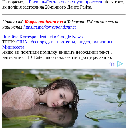
Нагадаємо,
в Бруклін-Сентер спалахнули протести
після того,
як поліція застрелила 20-річного Данте Райта.
Новини від
Корреспондент.net
в Telegram. Підписуйтесь на
наш канал
https://t.me/korrespondentnet
Читайте Korrespondent.net в Google News
ТЕГИ:
США
,
беспорядки
,
протесты
,
видео
,
магазины
,
Миннесота
Якщо ви помітили помилку, виділіть необхідний текст і
натисніть Ctrl + Enter, щоб повідомити про це редакцію.