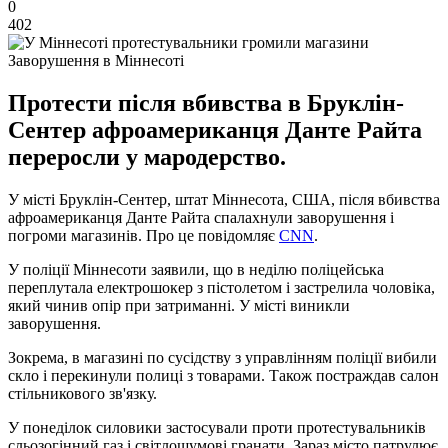
0
402
Заворушення в Міннесоті
Протести після вбивства в Бруклін-
Сентер афроамериканця Данте Райта
переросли у мародерство.
У місті Бруклін-Сентер, штат Міннесота, США, після вбивства
афроамериканця Данте Райта спалахнули заворушення і
погроми магазинів. Про це повідомляє
CNN
.
У поліції Міннесоти заявили, що в неділю поліцейська
переплутала електрошокер з пістолетом і застрелила чоловіка,
який чинив опір при затриманні. У місті виникли
заворушення.
Зокрема, в магазині по сусідству з управлінням поліції вибили
скло і перекинули полиці з товарами. Також постраждав салон
стільникового зв'язку.
У понеділок силовики застосували проти протестувальників
сльозогінний газ і світлошумові гранати. Зараз місто патрулює