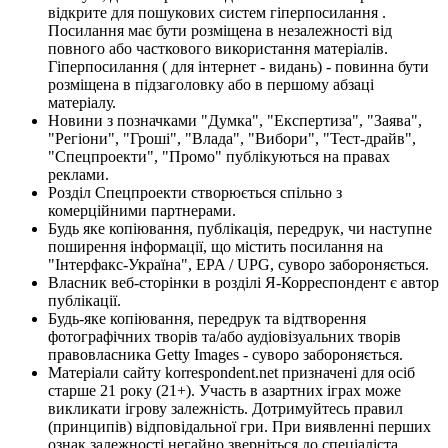
відкрите для пошукових систем гіперпосилання .
Посилання має бути розміщена в незалежності від
повного або часткового використання матеріалів.
Гіперпосилання ( для інтернет - видань) - повинна бути
розміщена в підзаголовку або в першому абзаці
матеріалу.
Новини з позначками "Думка", "Експертиза", "Заява",
"Регіони", "Гроші", "Влада", "Вибори", "Тест-драйв",
"Спецпроекти", "Промо" публікуються на правах
реклами.
Розділ Спецпроекти створюється спільно з
комерційними партнерами.
Будь яке копіювання, публікація, передрук, чи наступне
поширення інформації, що містить посилання на
"Інтерфакс-Україна", EPA / UPG, суворо забороняється.
Власник веб-сторінки в розділі Я-Корреспондент є автор
публікації.
Будь-яке копіювання, передрук та відтворення
фотографічних творів та/або аудіовізуальних творів
правовласника Getty Images - суворо забороняється.
Матеріали сайту korrespondent.net призначені для осіб
старше 21 року (21+). Участь в азартних іграх може
викликати ігрову залежність. Дотримуйтесь правил
(принципів) відповідальної гри. При виявленні перших
ознак залежності негайно зверніться до спеціаліста.