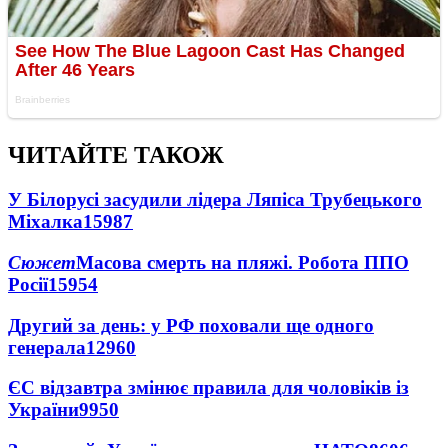
ЧИТАЙТЕ ТАКОЖ
У Білорусі засудили лідера Ляпіса Трубецького
Міхалка
15987
Сюжет
Масова смерть на пляжі. Робота ППО
Росії
15954
Другий за день: у РФ поховали ще одного
генерала
12960
ЄС відзавтра змінює правила для чоловіків із
України
9950