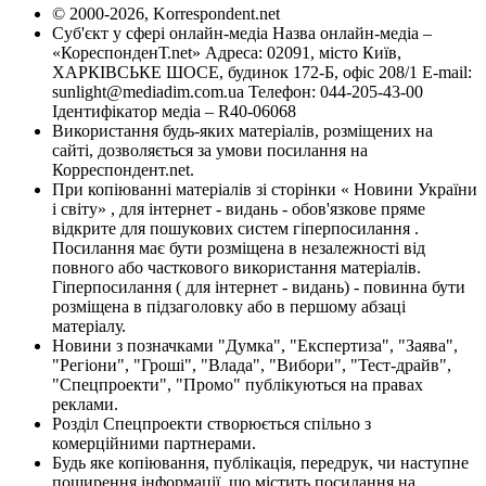
© 2000-2026, Korrespondent.net
Суб'єкт у сфері онлайн-медіа Назва онлайн-медіа –
«КореспонденТ.net» Адреса: 02091, місто Київ,
ХАРКІВСЬКЕ ШОСЕ, будинок 172-Б, офіс 208/1 E-mail:
sunlight@mediadim.com.ua
Телефон: 044-205-43-00
Ідентифікатор медіа – R40-06068
Використання будь-яких матеріалів, розміщених на
сайті, дозволяється за умови посилання на
Корреспондент.net.
При копіюванні матеріалів зі сторінки « Новини України
і світу» , для інтернет - видань - обов'язкове пряме
відкрите для пошукових систем гіперпосилання .
Посилання має бути розміщена в незалежності від
повного або часткового використання матеріалів.
Гіперпосилання ( для інтернет - видань) - повинна бути
розміщена в підзаголовку або в першому абзаці
матеріалу.
Новини з позначками "Думка", "Експертиза", "Заява",
"Регіони", "Гроші", "Влада", "Вибори", "Тест-драйв",
"Спецпроекти", "Промо" публікуються на правах
реклами.
Розділ Спецпроекти створюється спільно з
комерційними партнерами.
Будь яке копіювання, публікація, передрук, чи наступне
поширення інформації, що містить посилання на