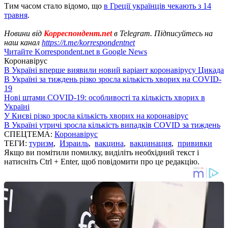
Тим часом стало відомо, що
в Греції українців чекають з 14
травня
.
Новини від
Корреспондент.net
в Telegram. Підписуйтесь на
наш канал
https://t.me/korrespondentnet
Читайте Korrespondent.net в Google News
Коронавірус
В Україні вперше виявили новий варіант коронавірусу Цикада
В Україні за тиждень різко зросла кількість хворих на COVID-
19
Нові штами COVID-19: особливості та кількість хворих в
Україні
У Києві різко зросла кількість хворих на коронавірус
В Україні утричі зросла кількість випадків COVID за тиждень
СПЕЦТЕМА:
Коронавірус
ТЕГИ:
туризм
,
Израиль
,
вакцина
,
вакцинация
,
прививки
Якщо ви помітили помилку, виділіть необхідний текст і
натисніть Ctrl + Enter, щоб повідомити про це редакцію.