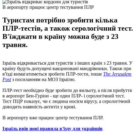
В аеропорту працює центр тестування ПЛР
Туристам потрібно зробити кілька
ПЛР-тестів, а також серологічний тест.
В'їжджати в країну можна буде з 23
травня.
Ізраїль відкривається для туристів з інших країн з 23 травня. У
країну будуть допущені вакциновані мандрівники. Також при
в'їзді вимагатиметься зробити ПЛР-тести, пише
The Jerusalem
Post
з посиланням на МОЗ Ізраїлю.
ПЛР-тест необхідно буде зробити до вильоту, а після прибуття
в аеропорт Бен-Гуріон - ще один ПЛР- і серологічний тест.
Тест ПЦР показує, чи є людина носієм вірусу, а серологічний
доводить наявність антитіл у крові.
В аеропорту вже працює центр тестування ПЛР.
Ізраїль ввів нові правила в'їзду для українців