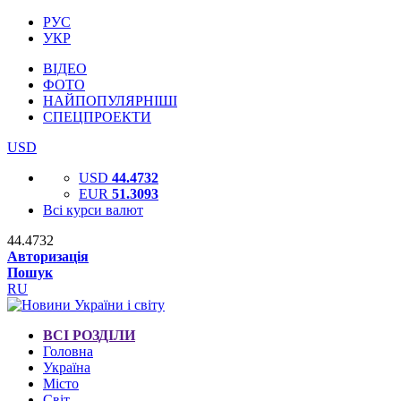
РУС
УКР
ВІДЕО
ФОТО
НАЙПОПУЛЯРНІШІ
СПЕЦПРОЕКТИ
USD
USD
44.4732
EUR
51.3093
Всі курси валют
44.4732
Авторизація
Пошук
RU
ВСІ РОЗДІЛИ
Головна
Україна
Місто
Світ