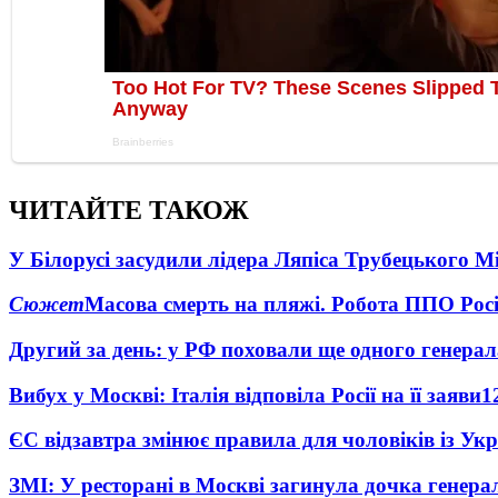
ЧИТАЙТЕ ТАКОЖ
У Білорусі засудили лідера Ляпіса Трубецького М
Сюжет
Масова смерть на пляжі. Робота ППО Росі
Другий за день: у РФ поховали ще одного генерал
Вибух у Москві: Італія відповіла Росії на її заяви
1
ЄС відзавтра змінює правила для чоловіків із Ук
ЗМІ: У ресторані в Москві загинула дочка генера