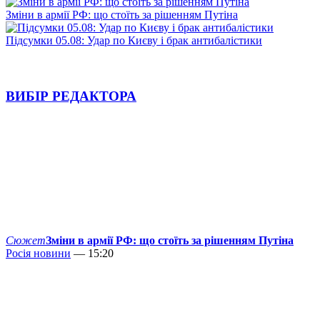
Зміни в армії РФ: що стоїть за рішенням Путіна
Підсумки 05.08: Удар по Києву і брак антибалістики
ВИБІР РЕДАКТОРА
Сюжет
Зміни в армії РФ: що стоїть за рішенням Путіна
Росія новини
— 15:20