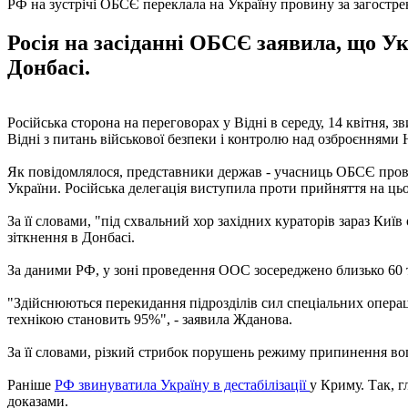
РФ на зустрічі ОБСЄ переклала на Україну провину за загостре
Росія на засіданні ОБСЄ заявила, що У
Донбасі.
Російська сторона на переговорах у Відні в середу, 14 квітня, 
Відні з питань військової безпеки і контролю над озброєнням
Як повідомлялося, представники держав - учасниць ОБСЄ прово
України. Російська делегація виступила проти прийняття на ць
За її словами, "під схвальний хор західних кураторів зараз Київ
зіткнення в Донбасі.
За даними РФ, у зоні проведення ООС зосереджено близько 60 
"Здійснюються перекидання підрозділів сил спеціальних операц
технікою становить 95%", - заявила Жданова.
За її словами, різкий стрибок порушень режиму припинення вог
Раніше
РФ звинуватила Україну в дестабілізації
у Криму. Так, г
доказами.