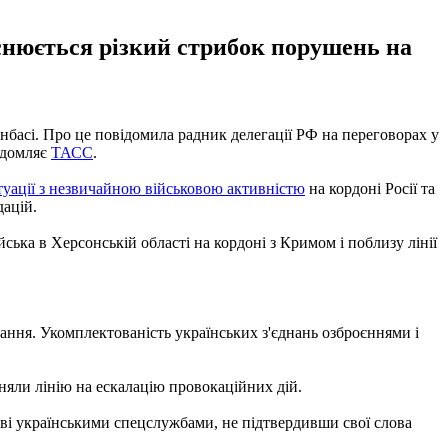
яснюється різкий стрибок порушень на
Донбасі. Про це повідомила радник делегації РФ на переговорах у
ідомляє
ТАСС
.
туації з незвичайною військовою активністю
на кордоні Росії та
дацій.
йська в Херсонській області на кордоні з Кримом і поблизу лінії
ання. Укомплектованість українських з'єднань озброєннями і
няли лінію на ескалацію провокаційних дій.
рові українськими спецслужбами, не підтвердивши свої слова