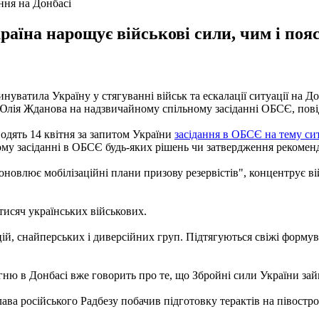
ння на Донбасі
країна нарощує військові сили, чим і по
звинуватила Україну у стягуванні військ та ескалації ситуації на 
и Юлія Жданова на надзвичайному спільному засіданні ОБСЄ, пов
дять 14 квітня за запитом України
засідання в ОБСЄ на тему си
ому засіданні в ОБСЄ будь-яких рішень чи затвердження рекомен
 оновлює мобілізаційні плани призову резервістів", концентрує ві
тисяч українських військових.
ій, снайперських і диверсійних груп. Підтягуються свіжі формув
ню в Донбасі вже говорить про те, що Збройні сили України зай
лава російського Радбезу побачив підготовку терактів на півост