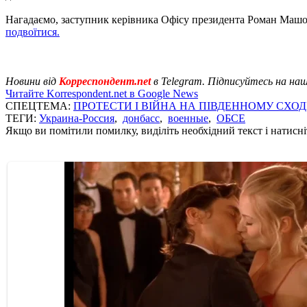
Нагадаємо, заступник керівника Офісу президента Роман Машо
подвоїтися.
Новини від
Корреспондент.net
в Telegram. Підписуйтесь на на
Читайте Korrespondent.net в Google News
СПЕЦТЕМА:
ПРОТЕСТИ І ВІЙНА НА ПІВДЕННОМУ СХОД
ТЕГИ:
Украина-Россия
,
донбасс
,
военные
,
ОБСЕ
Якщо ви помітили помилку, виділіть необхідний текст і натисніт