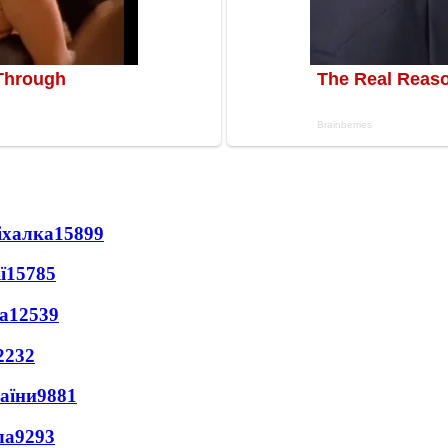
іхалка
15899
ї
15785
а
12539
2232
раїни
9881
ла
9293