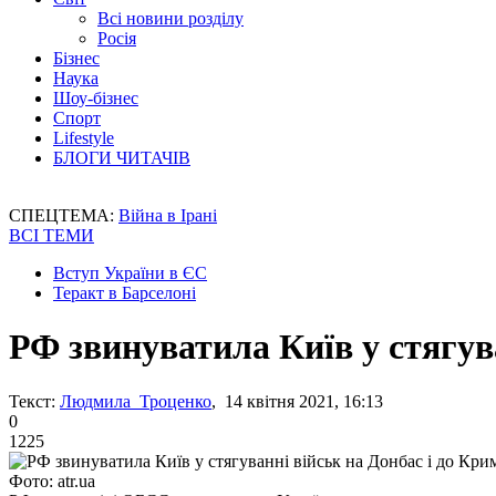
Всі новини розділу
Росія
Бізнес
Наука
Шоу-бізнес
Спорт
Lifestyle
БЛОГИ ЧИТАЧІВ
СПЕЦТЕМА:
Війна в Ірані
ВСІ ТЕМИ
Вступ України в ЄС
Теракт в Барселоні
РФ звинуватила Київ у стягув
Текст:
Людмила Троценко
, 14 квітня 2021, 16:13
0
1225
Фото: atr.ua