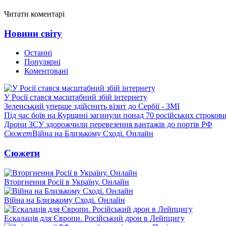
Читати коментарі
Новини світу
Останні
Популярні
Коментовані
У Росії стався масштабний збій інтернету
Зеленський уперше здійснить візит до Сербії - ЗМІ
Під час боїв на Курщині загинули понад 70 російських строкови
Дрони ЗСУ здорожчили перевезення вантажів до портів РФ
Сюжет
Війна на Близькому Сході. Онлайн
Сюжети
Вторгнення Росії в Україну. Онлайн
Війна на Близькому Сході. Онлайн
Ескалація для Європи. Російський дрон в Лейпцигу