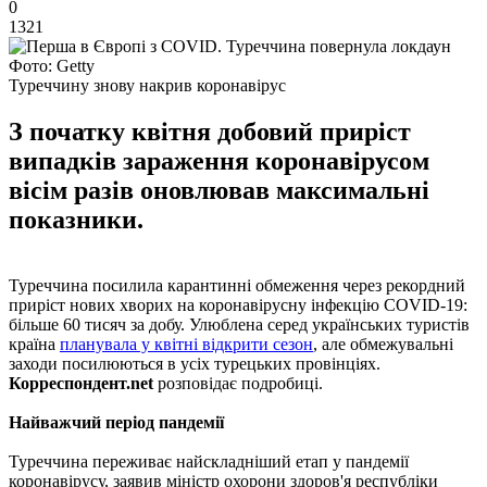
0
1321
Фото: Getty
Туреччину знову накрив коронавірус
З початку квітня добовий приріст
випадків зараження коронавірусом
вісім разів оновлював максимальні
показники.
Туреччина посилила карантинні обмеження через рекордний
приріст нових хворих на коронавірусну інфекцію COVID-19:
більше 60 тисяч за добу. Улюблена серед українських туристів
країна
планувала у квітні відкрити сезон
, але обмежувальні
заходи посилюються в усіх турецьких провінціях.
Корреспондент.net
розповідає подробиці.
Найважчий період пандемії
Туреччина переживає найскладніший етап у пандемії
коронавірусу, заявив міністр охорони здоров'я республіки