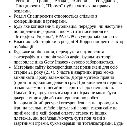
"Регіони", "Гроші", "Влада", "Вибори", "Тест-драйв",
"Спецпроекти", "Промо" публікуються на правах
реклами.
Розділ Спецпроекти створюється спільно з
комерційними партнерами.
Будь яке копіювання, публікація, передрук, чи наступне
поширення інформації, що містить посилання на
"Інтерфакс-Україна", EPA / UPG, суворо забороняється.
Власник веб-сторінки в розділі Я-Корреспондент є автор
публікації.
Будь-яке копіювання, передрук та відтворення
фотографічних творів та/або аудіовізуальних творів
правовласника Getty Images - суворо забороняється.
Матеріали сайту korrespondent.net призначені для осіб
старше 21 року (21+). Участь в азартних іграх може
викликати ігрову залежність. Дотримуйтесь правил
(принципів) відповідальної гри. При виявленні перших
ознак залежності негайно зверніться до спеціаліста.
Пам'ятайте, що участь в азартних іграх не може бути
джерелом доходів або альтернативою роботі.
Інформаційний ресурс korrespondent.net не проводить
ігри на реальні та/або віртуальні гроші, також сайт не
приймає ні в якій формі оплату ставок та інших
платежів, які пов’язані/можуть бути пов’язані з
азартними іграми, букмекерами чи тоталізаторами. Будь-