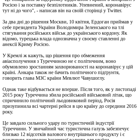
Росією і за поставку безпілотників. Упевнений, коронавірус
тут ні до чого", - написав він на своїй сторінці у Twitter.
За два дні до рішення Москви, 10 квітня, Ердоган приймав у
себе президента України Володимира Зеленського на тлі
стягування російських військ до українського кордону. Як
відомо, турецька влада однозначна у своєму ставленні до
анексії Криму Росією.
У Кремлі ж кажуть, що рішення про обмеження
авіасполучення з Туреччиною не є політичним, воно
обумовлено зростанням захворюваності на коронавірус у цій
країні. Анкара також не бачить політичного підґрунтя,
говорить глава МЗС країни Мевлют Чавушоглу.
Однак таке відбувається не вперше. Після того, як у листопаді
2015 року Туреччина збила російський військовий літак, що
спричинило політичний льодовиковий період, Росія
призупинила всі чартерні рейси в цю країну до середини 2016
року.
Це завдало сильного удару по туристичній індустрії
Туреччини. У звичайний час туристична галузь забезпечує
близько 12 відсотків валового внутрішнього продукту і є
важливим джерелом іноземної валюти для країни.