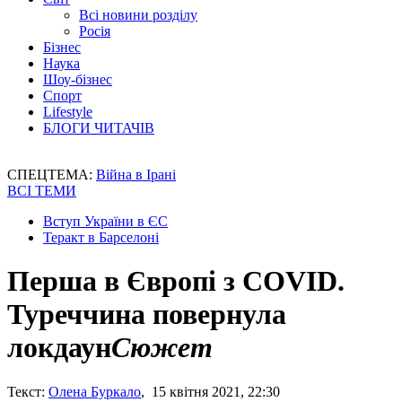
Всі новини розділу
Росія
Бізнес
Наука
Шоу-бізнес
Спорт
Lifestyle
БЛОГИ ЧИТАЧІВ
СПЕЦТЕМА:
Війна в Ірані
ВСІ ТЕМИ
Вступ України в ЄС
Теракт в Барселоні
Перша в Європі з COVID.
Туреччина повернула
локдаун
Сюжет
Текст:
Олена Буркало
, 15 квітня 2021, 22:30