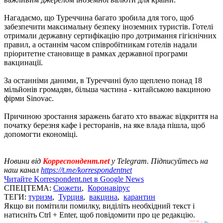
Нагадаємо, що Туреччина багато зробила для того, щоб
забезпечити максимальну безпеку іноземних туристів. Готелі
отримали державну сертифікацію про дотримання гігієнічних
правил, а останнім часом співробітникам готелів надали
пріоритетне становище в рамках державної програми
вакцинації.
За останніми даними, в Туреччині було щеплено понад 18
мільйонів громадян, більша частина - китайською вакциною
фірми Sinovac.
Причиною зростання заражень багато хто вважає відкриття на
початку березня кафе і ресторанів, на яке влада пішла, щоб
допомогти економіці.
Новини від
Корреспондент.net
у Telegram. Підписуйтесь на
наш канал
https://t.me/korrespondentnet
Читайте Korrespondent.net в Google News
СПЕЦТЕМА:
Сюжети
,
Коронавірус
ТЕГИ:
туризм
,
Турция
,
вакцина
,
карантин
Якщо ви помітили помилку, виділіть необхідний текст і
натисніть Ctrl + Enter, щоб повідомити про це редакцію.