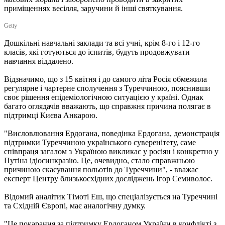
приміщеннях весілля, заручини й інші святкування.
Getty
Дошкільні навчальні заклади та всі учні, крім 8-го і 12-го
класів, які готуються до іспитів, будуть продовжувати
навчання віддалено.
Відзначимо, що з 15 квітня і до самого літа Росія обмежила
регулярне і чартерне сполучення з Туреччиною, пояснивши
своє рішення епідеміологічною ситуацією у країні. Однак
багато оглядачів вважають, що справжня причина полягає в
підтримці Києва Анкарою.
"Висловлювання Ердогана, поведінка Ердогана, демонстрація
підтримки Туреччиною українського суверенітету, саме
співпраця загалом з Україною викликає у росіян і конкретно у
Путіна ідіосинкразію. Це, очевидно, стало справжньою
причиною скасування польотів до Туреччини", - вважає
експерт Центру близькосхідних досліджень Ігор Семиволос.
Відомий аналітик Тімоті Еш, що спеціалізується на Туреччині
та Східній Європі, має аналогічну думку.
"Це покарання за підтримку Ердоганом України в конфлікті з