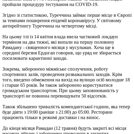
пройшли процедуру тестування на COVID-19.
Згідно зі статистикою, Туреччина займає перше місце в Європі
за темпами поширення епідемії коронавірусу. У світовому
антирейтингу Туреччина на четвертому місці.
На цьому тлі із 14 квітня влада ввела частковий локдаун
терміном на два тижні, які випали на першу половину
Рамадану - священного місяця у мусульман. Хоча ще в
середині березня Ердоган говорив, що уряд не збирається
посилювати карантинні заходи.
Зокрема, заборонено міжміське сполучення, роботу
спортивних залів, проведення розважальних заходів. Крім
того, введено обмеження на вихід на вулицю осіб молодше 18
і старше 65 років. Їм також заборонено користуватися
громадським транспортом. При цьому заповнюваність у
транспорті не повинна перевищувати 50 відсотків.
Також збільшено тривалість комендантської години, яка тепер
буде діяти з 19:00 (раніше з 21:00) до 05:00. Ресторани
працюють тільки в режимі доставки і на винос.
До кінця місяця Рамадан (12 травня) будуть закриті всі місця
масових зібрань і заборонено проводити в закритих