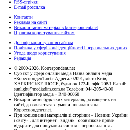
RSS-стрічки
E-mail розсилка
Контакти
Реклама на сайті
Використання матеріалів korrespondent.net
Правила користування сайтом
Договір користування сайтом
Політика у сфері конфіденційності і персональних даних
Угода щодо користування
Редакція
© 2000-2026, Korrespondent.net
Суб'єкт у сфері онлайн-медіа Назва онлайн-медіа –
«КореспонденТ.net» Адреса: 02091, місто Київ,
ХАРКІВСЬКЕ ШОСЕ, будинок 172-Б, офіс 208/1 E-mail:
sunlight@mediadim.com.ua
Телефон: 044-205-43-00
Ідентифікатор медіа – R40-06068
Використання будь-яких матеріалів, розміщених на
сайті, дозволяється за умови посилання на
Корреспондент.net.
При копіюванні матеріалів зі сторінки « Новини України
і світу» , для інтернет - видань - обов'язкове пряме
відкрите для пошукових систем гіперпосилання .