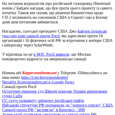
На питання журналістів про російський газопровід
Північний
потік-2
Байден нагадав, що був проти цього проекту із самого
початку. Також він сказав, що рішення Вашингтона щодо
СП-2 впливають на союзників США в Європі і що в Білому
домі цим питанням займаються.
Нагадаємо, сьогодні президент США Джо
Байден підписав
указ про нові санкції проти Росії
, які адресовані проти 16
організацій і 16 фізичних осіб РФ за втручання у вибори США
і кібератаку через SolarWinds.
У відповідь на це
в МЗС Росії заявили
, що Москва
невідворотно відреагує на американські санкції.
Новини від
Корреспондент.net
у Telegram. Підписуйтесь на
наш канал
https://t.me/korrespondentnet
Читайте Korrespondent.net в Google News
Санкції проти Росії
Остаточне рішення: суд Швеції передав Україні арештоване
судно Caffa
ЄС готує цілковиту заборону російської нафти
Військові структури РФ потрапили до "чорного списку" США
Санкції проти РФ "застрягли" в Конгресі - ЗМІ
Зеленський подякував сенаторам за санкції проти РФ