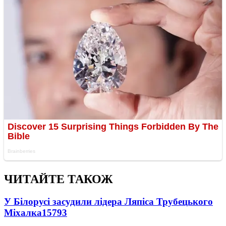
ЧИТАЙТЕ ТАКОЖ
У Білорусі засудили лідера Ляпіса Трубецького
Міхалка
15793