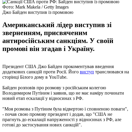
Фото: Mark Makela / Getty Images
Джо Байден виступив із промовою
Американський лідер виступив зі
зверненням, присвяченим
антиросійським санкціям. У своїй
промові він згадав і Україну.
Президент США Джо Байден прокоментував введення
додаткових санкцій проти Росії. Його
виступ
транслювався на
сторінці Білого дому в YouТube.
Байден розповів про розмову з російським колегою
Володимиром Путіним і заявив, що не має наміру починати
новий етап ескалації у відносинах з РФ.
"Моя розмова з Путіним була відвертою і сповненою поваги",
- почав свою промову президент і додав, що "США не
прагнуть до ескалації напруженості у відносинах з РФ, але
готові до застосування нових санкцій".