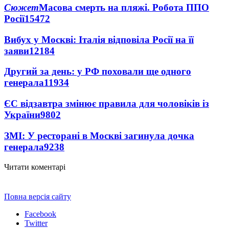
Сюжет
Масова смерть на пляжі. Робота ППО
Росії
15472
Вибух у Москві: Італія відповіла Росії на її
заяви
12184
Другий за день: у РФ поховали ще одного
генерала
11934
ЄС відзавтра змінює правила для чоловіків із
України
9802
ЗМІ: У ресторані в Москві загинула дочка
генерала
9238
Читати коментарі
Повна версія сайту
Facebook
Twitter