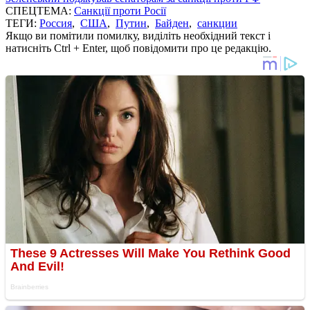
СПЕЦТЕМА:
Санкції проти Росії
ТЕГИ:
Россия
,
США
,
Путин
,
Байден
,
санкции
Якщо ви помітили помилку, виділіть необхідний текст і
натисніть Ctrl + Enter, щоб повідомити про це редакцію.