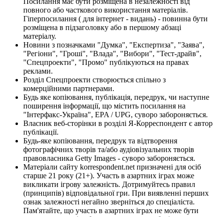
Посилання має бути розміщена в незалежності від
повного або часткового використання матеріалів.
Гіперпосилання ( для інтернет - видань) - повинна бути
розміщена в підзаголовку або в першому абзаці
матеріалу.
Новини з позначками "Думка", "Експертиза", "Заява",
"Регіони", "Гроші", "Влада", "Вибори", "Тест-драйв",
"Спецпроекти", "Промо" публікуються на правах
реклами.
Розділ Спецпроекти створюється спільно з
комерційними партнерами.
Будь яке копіювання, публікація, передрук, чи наступне
поширення інформації, що містить посилання на
"Інтерфакс-Україна", EPA / UPG, суворо забороняється.
Власник веб-сторінки в розділі Я-Корреспондент є автор
публікації.
Будь-яке копіювання, передрук та відтворення
фотографічних творів та/або аудіовізуальних творів
правовласника Getty Images - суворо забороняється.
Матеріали сайту korrespondent.net призначені для осіб
старше 21 року (21+). Участь в азартних іграх може
викликати ігрову залежність. Дотримуйтесь правил
(принципів) відповідальної гри. При виявленні перших
ознак залежності негайно зверніться до спеціаліста.
Пам'ятайте, що участь в азартних іграх не може бути