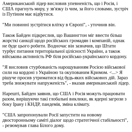
Американський лідер висловив упевненість, що і Росія, і
США прагнуть миру, у зв'язку із чим, за його словами, зустріч
із Путіним має відбутися.
"Ми повинні зустрітися влітку в Європі", - уточнив він.
Також Байден підкреслив, що Вашингтон міг ввести більш
жорсткі санкції щодо російських громадян і компаній, однак
не буде цього робити. Водночас він зазначив, що Штати
турбує питання територіальної цілісності України, а також
військова активність РФ біля російсько-українського кордону.
"Я висловив стурбованість нарощуванням Росією військової
сили на кордоні з Україною та окупованим Кримом. <...> Я
рішуче просив утриматися від будь-яких військових дій. Зараз
треба знижувати напруженість", - вказав американський лідер.
Нарешті, Байден заявив, що США і Росія можуть працювати
разом, вирішуючи такі глобальні виклики, як ядерні загрози з
боку Ірану і КНДР, пандемія, зміна клімату.
"США запропонували Росії запустити на новому
двосторонньому саміті діалог щодо стратегічної стабільності",
- резюмував глава Білого дому.