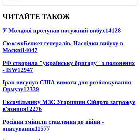
ЧИТАЙТЕ ТАКОЖ
У Молдові пролунав потужний вибух
14128
Сюжет
Бенкет генералів. Наслідки вибуху в
Москві
14047
РФ створила "українську бригаду" з полонених
- ISW
12947
Іран висунув США вимоги для розблокування
Ормузу
12339
Ексочільнику МЗС Угорщини Сійярто загрожує
в'язниця
12276
Росіяни змінили ставлення до війни -
опитування
11577