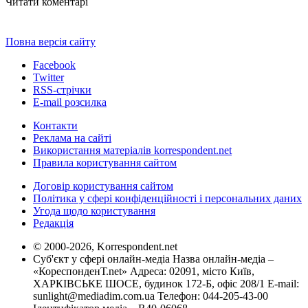
Читати коментарі
Повна версія сайту
Facebook
Twitter
RSS-стрічки
E-mail розсилка
Контакти
Реклама на сайті
Використання матеріалів korrespondent.net
Правила користування сайтом
Договір користування сайтом
Політика у сфері конфіденційності і персональних даних
Угода щодо користування
Редакція
© 2000-2026, Korrespondent.net
Суб'єкт у сфері онлайн-медіа Назва онлайн-медіа –
«КореспонденТ.net» Адреса: 02091, місто Київ,
ХАРКІВСЬКЕ ШОСЕ, будинок 172-Б, офіс 208/1 E-mail:
sunlight@mediadim.com.ua
Телефон: 044-205-43-00