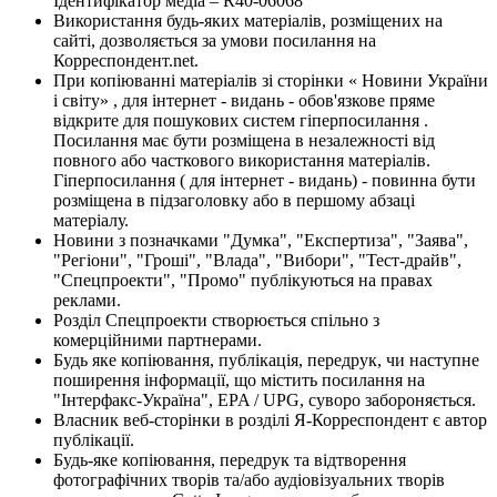
Ідентифікатор медіа – R40-06068
Використання будь-яких матеріалів, розміщених на
сайті, дозволяється за умови посилання на
Корреспондент.net.
При копіюванні матеріалів зі сторінки « Новини України
і світу» , для інтернет - видань - обов'язкове пряме
відкрите для пошукових систем гіперпосилання .
Посилання має бути розміщена в незалежності від
повного або часткового використання матеріалів.
Гіперпосилання ( для інтернет - видань) - повинна бути
розміщена в підзаголовку або в першому абзаці
матеріалу.
Новини з позначками "Думка", "Експертиза", "Заява",
"Регіони", "Гроші", "Влада", "Вибори", "Тест-драйв",
"Спецпроекти", "Промо" публікуються на правах
реклами.
Розділ Спецпроекти створюється спільно з
комерційними партнерами.
Будь яке копіювання, публікація, передрук, чи наступне
поширення інформації, що містить посилання на
"Інтерфакс-Україна", EPA / UPG, суворо забороняється.
Власник веб-сторінки в розділі Я-Корреспондент є автор
публікації.
Будь-яке копіювання, передрук та відтворення
фотографічних творів та/або аудіовізуальних творів