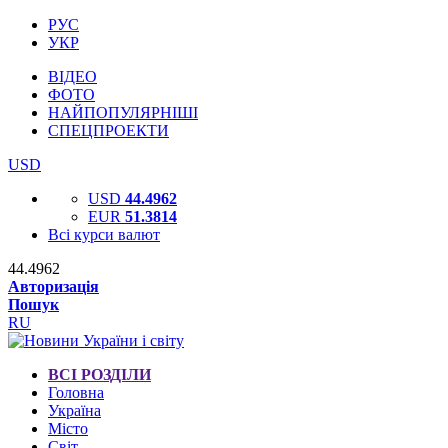
РУС
УКР
ВІДЕО
ФОТО
НАЙПОПУЛЯРНІШІ
СПЕЦПРОЕКТИ
USD
USD
44.4962
EUR
51.3814
Всі курси валют
44.4962
Авторизація
Пошук
RU
ВСІ РОЗДІЛИ
Головна
Україна
Місто
Світ