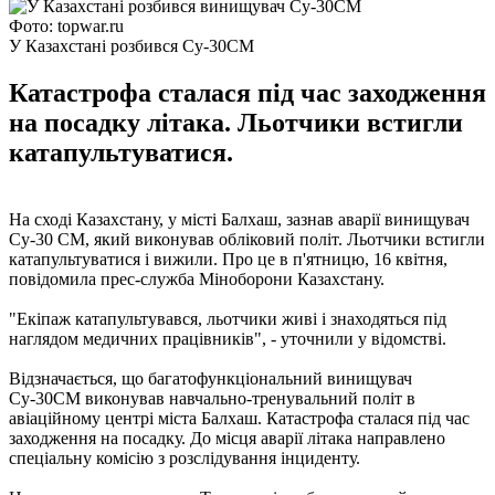
Фото: topwar.ru
У Казахстані розбився Су-30СМ
Катастрофа сталася під час заходження
на посадку літака. Льотчики встигли
катапультуватися.
На сході Казахстану, у місті Балхаш, зазнав аварії винищувач
Су-30 СМ, який виконував обліковий політ. Льотчики встигли
катапультуватися і вижили. Про це в п'ятницю, 16 квітня,
повідомила прес-служба Міноборони Казахстану.
"Екіпаж катапультувався, льотчики живі і знаходяться під
наглядом медичних працівників", - уточнили у відомстві.
Відзначається, що багатофункціональний винищувач
Су-30СМ виконував навчально-тренувальний політ в
авіаційному центрі міста Балхаш. Катастрофа сталася під час
заходження на посадку. До місця аварії літака направлено
спеціальну комісію з розслідування інциденту.