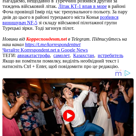
Нагадаємо, нещодавно в Туреччині розбився другий за
тиждень військовий літак.
Літак КТ-1 впав в море
в районі
Фоча провінції Ізмір під час тренувального польоту. За пару
днів до цього в районі турецького міста Конья
розбився
винищувач NF-5
зі складу військової пілотажної групи
Турецькі зірки. Тоді загинув пілот.
Новини від
Корреспондент.net
в Telegram. Підписуйтесь на
наш канал
https://t.me/korrespondentnet
Читайте Korrespondent.net в Google News
ТЕГИ:
авиакатастрофа
,
самолет
,
Казахстан
,
истребитель
Якщо ви помітили помилку, виділіть необхідний текст і
натисніть Ctrl + Enter, щоб повідомити про це редакцію.