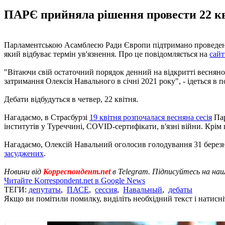
ПАРЄ прийняла рішення провести 22 кві
Парламентською Асамблеєю Ради Європи підтримано проведення
який відбуває термін ув'язнення. Про це повідомляється на
сайт
"Вітаючи свій остаточний порядок денний на відкритті весняної
затримання Олексія Навального в січні 2021 року", - ідеться в 
Дебати відбудуться в четвер, 22 квітня.
Нагадаємо, в Страсбурзі
19 квітня розпочалася весняна сесія
Пар
інститутів у Туреччині, COVID-сертифікати, в'язні війни. Крім
Нагадаємо, Олексій Навальний оголосив голодування 31 березня
засуджених
.
Новини від
Корреспондент.net
в Telegram. Підписуйтесь на на
Читайте Korrespondent.net в Google News
ТЕГИ:
депутаты
,
ПАСЕ
,
сессия
,
Навальный
,
дебаты
Якщо ви помітили помилку, виділіть необхідний текст і натисніт