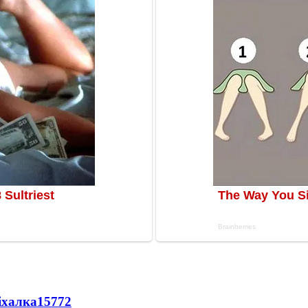
іхалка
15772