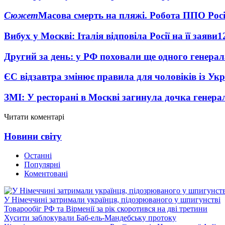
Сюжет
Масова смерть на пляжі. Робота ППО Росі
Вибух у Москві: Італія відповіла Росії на її заяви
1
Другий за день: у РФ поховали ще одного генерал
ЄС відзавтра змінює правила для чоловіків із Ук
ЗМІ: У ресторані в Москві загинула дочка генера
Читати коментарі
Новини світу
Останні
Популярні
Коментовані
У Німеччині затримали українця, підозрюваного у шпигунстві
Товарообіг РФ та Вірменії за рік скоротився на дві третини
Хусити заблокували Баб-ель-Мандебську протоку