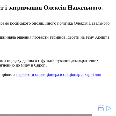
т і затримання Олексія Навального.
овно російського опозиційного політика Олексія Навального,
 прийняла рішення провести термінові дебати на тему Арешт і
ями порядку денного є функціонування демократичних
рагненню до миру в Європі".
 вирішила
перевести опозиціонера в стаціонар лікарні для