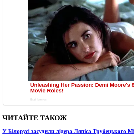
ЧИТАЙТЕ ТАКОЖ
У Білорусі засудили лідера Ляпіса Трубецького М