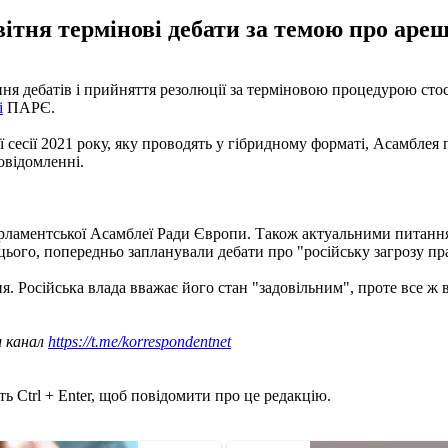
тня термінові дебати за темою про ареш
 дебатів і прийняття резолюції за терміновою процедурою стос
і
ПАРЄ.
 сесії 2021 року, яку проводять у гібридному форматі, Асамблея
повідомленні.
ламентської Асамблеї Ради Європи. Також актуальними питанн
 цього, попередньо запланували дебати про "російську загрозу п
. Російська влада вважає його стан "задовільним", проте все ж
ш канал
https://t.me/korrespondentnet
ь Ctrl + Enter, щоб повідомити про це редакцію.