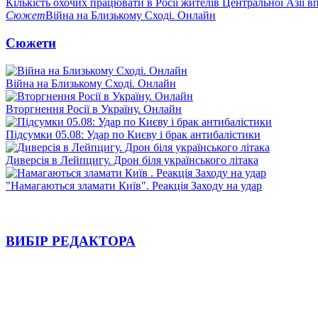
Кількість охочих працювати в Росії жителів Центральної Азії в
Сюжет
Війна на Близькому Сході. Онлайн
Сюжети
Війна на Близькому Сході. Онлайн
Вторгнення Росії в Україну. Онлайн
Підсумки 05.08: Удар по Києву і брак антибалістики
Диверсія в Лейпцигу. Дрон біля українського літака
"Намагаються зламати Київ". Реакція Заходу на удар
ВИБІР РЕДАКТОРА