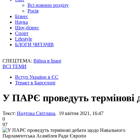
Всі новини розділу
Росія
Бізнес
Наука
Шоу-бізнес
Спорт
Lifestyle
БЛОГИ ЧИТАЧІВ
СПЕЦТЕМА:
Війна в Ірані
ВСІ ТЕМИ
Вступ України в ЄС
Теракт в Барселоні
У ПАРЄ проведуть термінові 
Текст:
Надтока Світлана
, 19 квітня 2021, 16:47
0
97
Парламентська Асамблея Ради Європи