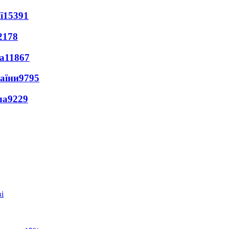
ї
15391
2178
а
11867
раїни
9795
ла
9229