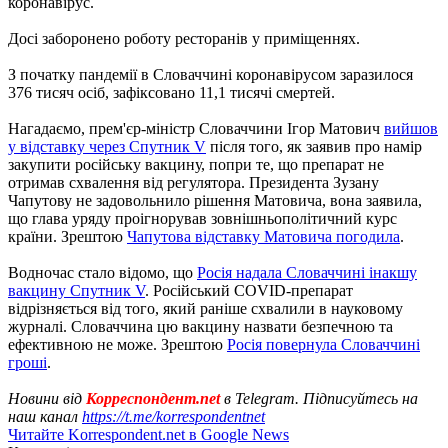
коронавірус.
Досі заборонено роботу ресторанів у приміщеннях.
З початку пандемії в Словаччині коронавірусом заразилося
376 тисяч осіб, зафіксовано 11,1 тисячі смертей.
Нагадаємо, прем'єр-міністр Словаччини Ігор Матович
вийшов
у відставку через Спутник V
після того, як заявив про намір
закупити російську вакцину, попри те, що препарат не
отримав схвалення від регулятора. Президента Зузану
Чапутову не задовольнило рішення Матовича, вона заявила,
що глава уряду проігнорував зовнішньополітичний курс
країни. Зрештою
Чапутова відставку Матовича погодила
.
Водночас стало відомо, що
Росія надала Словаччині інакшу
вакцину Спутник V
. Російський COVID-препарат
відрізняється від того, який раніше схвалили в науковому
журналі. Словаччина цю вакцину назвати безпечною та
ефективною не може. Зрештою
Росія повернула Словаччині
гроші
.
Новини від
Корреспондент.net
в Telegram. Підписуйтесь на
наш канал
https://t.me/korrespondentnet
Читайте Korrespondent.net в Google News