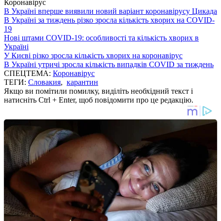
Коронавірус
В Україні вперше виявили новий варіант коронавірусу Цикада
В Україні за тиждень різко зросла кількість хворих на COVID-
19
Нові штами COVID-19: особливості та кількість хворих в
Україні
У Києві різко зросла кількість хворих на коронавірус
В Україні утричі зросла кількість випадків COVID за тиждень
СПЕЦТЕМА:
Коронавірус
ТЕГИ:
Словакия
,
карантин
Якщо ви помітили помилку, виділіть необхідний текст і
натисніть Ctrl + Enter, щоб повідомити про це редакцію.