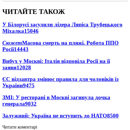
ЧИТАЙТЕ ТАКОЖ
У Білорусі засудили лідера Ляпіса Трубецького
Міхалка
15046
Сюжет
Масова смерть на пляжі. Робота ППО
Росії
14443
Вибух у Москві: Італія відповіла Росії на її
заяви
12028
ЄС відзавтра змінює правила для чоловіків із
України
9475
ЗМІ: У ресторані в Москві загинула дочка
генерала
9032
Залужний: Україна не вступить до НАТО
8500
Читати коментарі