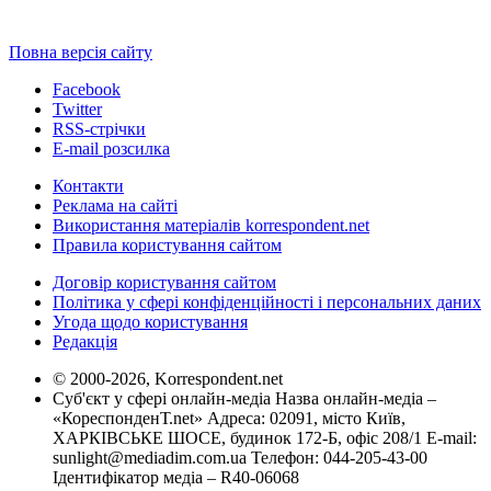
Повна версія сайту
Facebook
Twitter
RSS-стрічки
E-mail розсилка
Контакти
Реклама на сайті
Використання матеріалів korrespondent.net
Правила користування сайтом
Договір користування сайтом
Політика у сфері конфіденційності і персональних даних
Угода щодо користування
Редакція
© 2000-2026, Korrespondent.net
Суб'єкт у сфері онлайн-медіа Назва онлайн-медіа –
«КореспонденТ.net» Адреса: 02091, місто Київ,
ХАРКІВСЬКЕ ШОСЕ, будинок 172-Б, офіс 208/1 E-mail:
sunlight@mediadim.com.ua
Телефон: 044-205-43-00
Ідентифікатор медіа – R40-06068