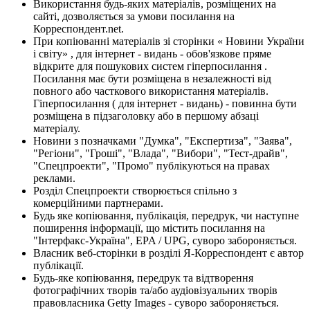
Використання будь-яких матеріалів, розміщених на
сайті, дозволяється за умови посилання на
Корреспондент.net.
При копіюванні матеріалів зі сторінки « Новини України
і світу» , для інтернет - видань - обов'язкове пряме
відкрите для пошукових систем гіперпосилання .
Посилання має бути розміщена в незалежності від
повного або часткового використання матеріалів.
Гіперпосилання ( для інтернет - видань) - повинна бути
розміщена в підзаголовку або в першому абзаці
матеріалу.
Новини з позначками "Думка", "Експертиза", "Заява",
"Регіони", "Гроші", "Влада", "Вибори", "Тест-драйв",
"Спецпроекти", "Промо" публікуються на правах
реклами.
Розділ Спецпроекти створюється спільно з
комерційними партнерами.
Будь яке копіювання, публікація, передрук, чи наступне
поширення інформації, що містить посилання на
"Інтерфакс-Україна", EPA / UPG, суворо забороняється.
Власник веб-сторінки в розділі Я-Корреспондент є автор
публікації.
Будь-яке копіювання, передрук та відтворення
фотографічних творів та/або аудіовізуальних творів
правовласника Getty Images - суворо забороняється.