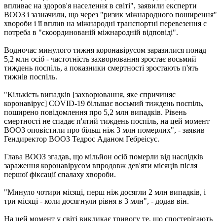
впливає на здоров'я населення в світі", заявили експерти
ВООЗ і зазначили, що через "ризик міжнародного поширення"
хвороби і її вплив на міжнародні транспортні перевезення є
потреба в "скоординованій міжнародній відповіді".
Водночас минулого тижня коронавірусом заразилися понад
5,2 млн осіб - частотність захворювання зростає восьмий
тиждень поспіль, а показники смертності зростають п'ять
тижнів поспіль.
"Кількість випадків [захворювання, яке спричиняє
коронавірус] COVID-19 більшає восьмий тиждень поспіль,
поширено повідомлення про 5,2 млн випадків. Рівень
смертності не спадає п'ятий тиждень поспіль, на цей момент
ВООЗ оповістили про більш ніж 3 млн померлих", - заявив
Гендиректор ВООЗ Тедрос Аданом Гебреісус.
Глава ВООЗ згадав, що мільйон осіб померли від наслідків
зараження коронавірусом впродовж дев'яти місяців після
першої фіксації спалаху хвороби.
"Минуло чотири місяці, перш ніж досягли 2 млн випадків, і
три місяці - коли досягнули рівня в 3 млн", - додав він.
На цей момент у світі викликає тривогу те, що спостерігають