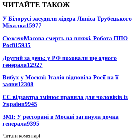
ЧИТАЙТЕ ТАКОЖ
У Білорусі засудили лідера Ляпіса Трубецького
Міхалка
15977
Сюжет
Масова смерть на пляжі. Робота ППО
Росії
15935
Другий за день: у РФ поховали ще одного
генерала
12927
Вибух у Москві: Італія відповіла Росії на її
заяви
12308
ЄС відзавтра змінює правила для чоловіків із
України
9945
ЗМІ: У ресторані в Москві загинула дочка
генерала
9395
Читати коментарі