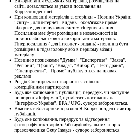
Використання будь-яких матеріалів, розміщених на
сайті, дозволяється за умови посилання на
Корреспондент.net.
При копіюванні матеріалів зі сторінки « Новини України
і світу» , для інтернет - видань - обов'язкове пряме
відкрите для пошукових систем гіперпосилання .
Посилання має бути розміщена в незалежності від
повного або часткового використання матеріалів.
Гіперпосилання ( для інтернет - видань) - повинна бути
розміщена в підзаголовку або в першому абзаці
матеріалу.
Новини з позначками "Думка", "Експертиза", "Заява",
"Регіони", "Гроші", "Влада", "Вибори", "Тест-драйв",
"Спецпроекти", "Промо" публікуються на правах
реклами.
Розділ Спецпроекти створюється спільно з
комерційними партнерами.
Будь яке копіювання, публікація, передрук, чи наступне
поширення інформації, що містить посилання на
"Інтерфакс-Україна", EPA / UPG, суворо забороняється.
Власник веб-сторінки в розділі Я-Корреспондент є автор
публікації.
Будь-яке копіювання, передрук та відтворення
фотографічних творів та/або аудіовізуальних творів
правовласника Getty Images - суворо забороняється.