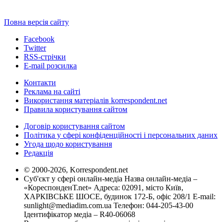
Повна версія сайту
Facebook
Twitter
RSS-стрічки
E-mail розсилка
Контакти
Реклама на сайті
Використання матеріалів korrespondent.net
Правила користування сайтом
Договір користування сайтом
Політика у сфері конфіденційності і персональних даних
Угода щодо користування
Редакція
© 2000-2026, Korrespondent.net
Суб'єкт у сфері онлайн-медіа Назва онлайн-медіа –
«КореспонденТ.net» Адреса: 02091, місто Київ,
ХАРКІВСЬКЕ ШОСЕ, будинок 172-Б, офіс 208/1 E-mail:
sunlight@mediadim.com.ua
Телефон: 044-205-43-00
Ідентифікатор медіа – R40-06068