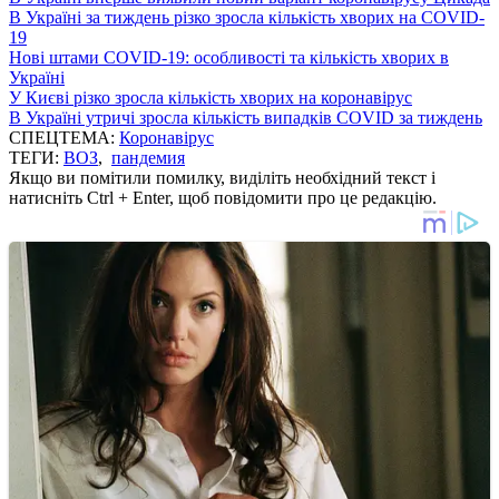
В Україні за тиждень різко зросла кількість хворих на COVID-
19
Нові штами COVID-19: особливості та кількість хворих в
Україні
У Києві різко зросла кількість хворих на коронавірус
В Україні утричі зросла кількість випадків COVID за тиждень
СПЕЦТЕМА:
Коронавірус
ТЕГИ:
ВОЗ
,
пандемия
Якщо ви помітили помилку, виділіть необхідний текст і
натисніть Ctrl + Enter, щоб повідомити про це редакцію.