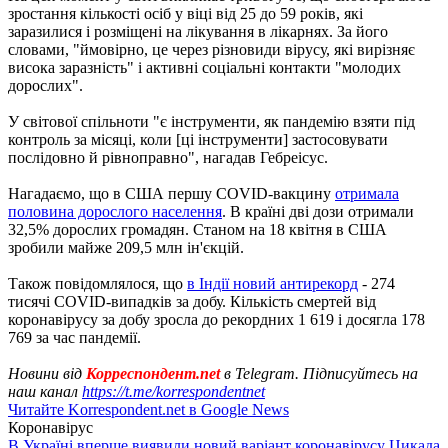
зростання кількості осіб у ​​віці від 25 до 59 років, які
заразилися і розміщені на лікування в лікарнях. За його
словами, "ймовірно, це через різновиди вірусу, які вирізняє
висока заразність" і активні соціальні контакти "молодих
дорослих".
У світової спільноти "є інструменти, як пандемію взяти під
контроль за місяці, коли [ці інструменти] застосовувати
послідовно й рівноправно", нагадав Гебреісус.
Нагадаємо, що в США першу COVID-вакцину
отримала
половина дорослого населення
. В країні дві дози отримали
32,5% дорослих громадян. Станом на 18 квітня в США
зробили майже 209,5 млн ін'єкцій.
Також повідомлялося, що
в Індії новий антирекорд
- 274
тисячі COVID-випадків за добу. Кількість смертей від
коронавірусу за добу зросла до рекордних 1 619 і досягла 178
769 за час пандемії.
Новини від
Корреспондент.net
в Telegram. Підписуйтесь на
наш канал
https://t.me/korrespondentnet
Читайте Korrespondent.net в Google News
Коронавірус
В Україні вперше виявили новий варіант коронавірусу Цикада