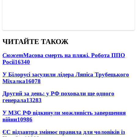
ЧИТАЙТЕ ТАКОЖ
Сюжет
Масова смерть на пляжі. Робота ППО
Росії
16340
У Білорусі засудили лідера Ляпіса Трубецького
Міхалка
16078
Другий за день: у РФ поховали ще одного
генерала
13283
У МЗС РФ відкинули можливість завершення
війни
10986
ЄС відзавтра змінює правила для чоловіків із