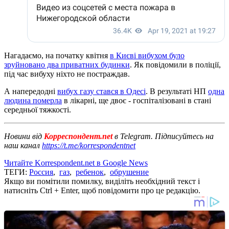
Нагадаємо, на початку квітня
в Києві вибухом було
зруйновано два приватних будинки
. Як повідомили в поліції,
під час вибуху ніхто не постраждав.
А напередодні
вибух газу стався в Одесі
. В результаті НП
одна
людина померла
в лікарні, ще двоє - госпіталізовані в стані
середньої тяжкості.
Новини від
Корреспондент.net
в Telegram. Підписуйтесь на
наш канал
https://t.me/korrespondentnet
Читайте Korrespondent.net в Google News
ТЕГИ:
Россия
,
газ
,
ребенок
,
обрушение
Якщо ви помітили помилку, виділіть необхідний текст і
натисніть Ctrl + Enter, щоб повідомити про це редакцію.