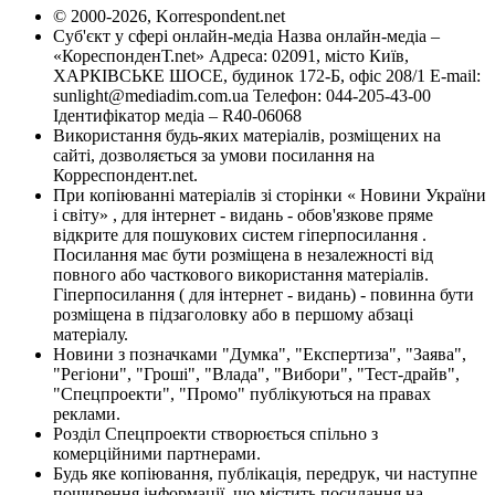
© 2000-2026, Korrespondent.net
Суб'єкт у сфері онлайн-медіа Назва онлайн-медіа –
«КореспонденТ.net» Адреса: 02091, місто Київ,
ХАРКІВСЬКЕ ШОСЕ, будинок 172-Б, офіс 208/1 E-mail:
sunlight@mediadim.com.ua
Телефон: 044-205-43-00
Ідентифікатор медіа – R40-06068
Використання будь-яких матеріалів, розміщених на
сайті, дозволяється за умови посилання на
Корреспондент.net.
При копіюванні матеріалів зі сторінки « Новини України
і світу» , для інтернет - видань - обов'язкове пряме
відкрите для пошукових систем гіперпосилання .
Посилання має бути розміщена в незалежності від
повного або часткового використання матеріалів.
Гіперпосилання ( для інтернет - видань) - повинна бути
розміщена в підзаголовку або в першому абзаці
матеріалу.
Новини з позначками "Думка", "Експертиза", "Заява",
"Регіони", "Гроші", "Влада", "Вибори", "Тест-драйв",
"Спецпроекти", "Промо" публікуються на правах
реклами.
Розділ Спецпроекти створюється спільно з
комерційними партнерами.
Будь яке копіювання, публікація, передрук, чи наступне
поширення інформації, що містить посилання на