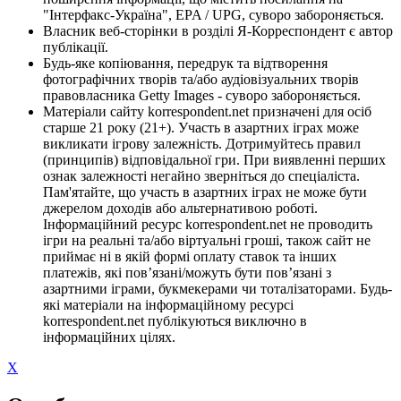
"Інтерфакс-Україна", EPA / UPG, суворо забороняється.
Власник веб-сторінки в розділі Я-Корреспондент є автор
публікації.
Будь-яке копіювання, передрук та відтворення
фотографічних творів та/або аудіовізуальних творів
правовласника Getty Images - суворо забороняється.
Матеріали сайту korrespondent.net призначені для осіб
старше 21 року (21+). Участь в азартних іграх може
викликати ігрову залежність. Дотримуйтесь правил
(принципів) відповідальної гри. При виявленні перших
ознак залежності негайно зверніться до спеціаліста.
Пам'ятайте, що участь в азартних іграх не може бути
джерелом доходів або альтернативою роботі.
Інформаційний ресурс korrespondent.net не проводить
ігри на реальні та/або віртуальні гроші, також сайт не
приймає ні в якій формі оплату ставок та інших
платежів, які пов’язані/можуть бути пов’язані з
азартними іграми, букмекерами чи тоталізаторами. Будь-
які матеріали на інформаційному ресурсі
korrespondent.net публікуються виключно в
інформаційних цілях.
X