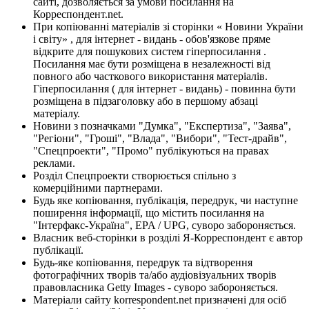
сайті, дозволяється за умови посилання на
Корреспондент.net.
При копіюванні матеріалів зі сторінки « Новини України
і світу» , для інтернет - видань - обов'язкове пряме
відкрите для пошукових систем гіперпосилання .
Посилання має бути розміщена в незалежності від
повного або часткового використання матеріалів.
Гіперпосилання ( для інтернет - видань) - повинна бути
розміщена в підзаголовку або в першому абзаці
матеріалу.
Новини з позначками "Думка", "Експертиза", "Заява",
"Регіони", "Гроші", "Влада", "Вибори", "Тест-драйв",
"Спецпроекти", "Промо" публікуються на правах
реклами.
Розділ Спецпроекти створюється спільно з
комерційними партнерами.
Будь яке копіювання, публікація, передрук, чи наступне
поширення інформації, що містить посилання на
"Інтерфакс-Україна", EPA / UPG, суворо забороняється.
Власник веб-сторінки в розділі Я-Корреспондент є автор
публікації.
Будь-яке копіювання, передрук та відтворення
фотографічних творів та/або аудіовізуальних творів
правовласника Getty Images - суворо забороняється.
Матеріали сайту korrespondent.net призначені для осіб