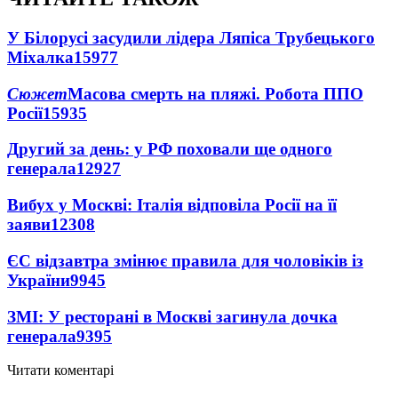
У Білорусі засудили лідера Ляпіса Трубецького
Міхалка
15977
Сюжет
Масова смерть на пляжі. Робота ППО
Росії
15935
Другий за день: у РФ поховали ще одного
генерала
12927
Вибух у Москві: Італія відповіла Росії на її
заяви
12308
ЄС відзавтра змінює правила для чоловіків із
України
9945
ЗМІ: У ресторані в Москві загинула дочка
генерала
9395
Читати коментарі