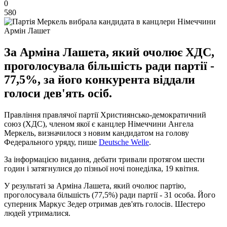
0
580
Армін Лашет
За Арміна Лашета, який очолює ХДС,
проголосувала більшість ради партії -
77,5%, за його конкурента віддали
голоси дев'ять осіб.
Правління правлячої партії Християнсько-демократичний
союз (ХДС), членом якої є канцлер Німеччини Ангела
Меркель, визначилося з новим кандидатом на голову
Федерального уряду, пише
Deutsche Welle
.
За інформацією видання, дебати тривали протягом шести
годин і затягнулися до пізньої ночі понеділка, 19 квітня.
У результаті за Арміна Лашета, який очолює партію,
проголосувала більшість (77,5%) ради партії - 31 особа. Його
суперник Маркус Зедер отримав дев'ять голосів. Шестеро
людей утрималися.