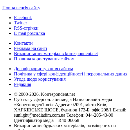
Повна версія сайту
Facebook
Twitter
RSS-стрічки
E-mail розсилка
Контакти
Реклама на сайті
Використання матеріалів korrespondent.net
Правила користування сайтом
Договір користування сайтом
Політика у сфері конфіденційності і персональних даних
Угода щодо користування
Редакція
© 2000-2026, Korrespondent.net
Суб'єкт у сфері онлайн-медіа Назва онлайн-медіа –
«КореспонденТ.net» Адреса: 02091, місто Київ,
ХАРКІВСЬКЕ ШОСЕ, будинок 172-Б, офіс 208/1 E-mail:
sunlight@mediadim.com.ua
Телефон: 044-205-43-00
Ідентифікатор медіа – R40-06068
Використання будь-яких матеріалів, розміщених на