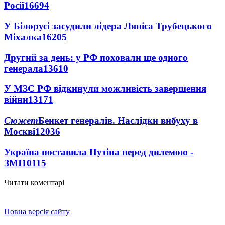
Росії
16694
У Білорусі засудили лідера Ляпіса Трубецького
Міхалка
16205
Другий за день: у РФ поховали ще одного
генерала
13610
У МЗС РФ відкинули можливість завершення
війни
13171
Сюжет
Бенкет генералів. Наслідки вибуху в
Москві
12036
Україна поставила Путіна перед дилемою -
ЗМІ
10115
Читати коментарі
Повна версія сайту