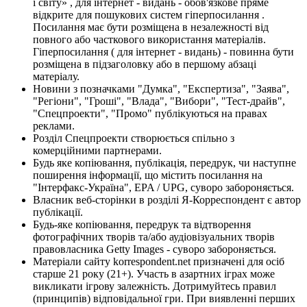
і світу» , для інтернет - видань - обов'язкове пряме
відкрите для пошукових систем гіперпосилання .
Посилання має бути розміщена в незалежності від
повного або часткового використання матеріалів.
Гіперпосилання ( для інтернет - видань) - повинна бути
розміщена в підзаголовку або в першому абзаці
матеріалу.
Новини з позначками "Думка", "Експертиза", "Заява",
"Регіони", "Гроші", "Влада", "Вибори", "Тест-драйв",
"Спецпроекти", "Промо" публікуються на правах
реклами.
Розділ Спецпроекти створюється спільно з
комерційними партнерами.
Будь яке копіювання, публікація, передрук, чи наступне
поширення інформації, що містить посилання на
"Інтерфакс-Україна", EPA / UPG, суворо забороняється.
Власник веб-сторінки в розділі Я-Корреспондент є автор
публікації.
Будь-яке копіювання, передрук та відтворення
фотографічних творів та/або аудіовізуальних творів
правовласника Getty Images - суворо забороняється.
Матеріали сайту korrespondent.net призначені для осіб
старше 21 року (21+). Участь в азартних іграх може
викликати ігрову залежність. Дотримуйтесь правил
(принципів) відповідальної гри. При виявленні перших