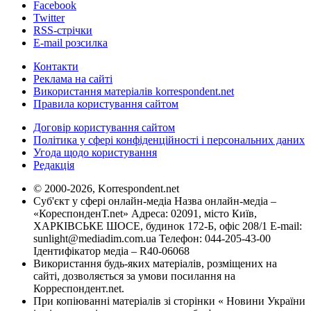
Facebook
Twitter
RSS-стрічки
E-mail розсилка
Контакти
Реклама на сайті
Використання матеріалів korrespondent.net
Правила користування сайтом
Договір користування сайтом
Політика у сфері конфіденційності і персональних даних
Угода щодо користування
Редакція
© 2000-2026, Korrespondent.net
Суб'єкт у сфері онлайн-медіа Назва онлайн-медіа –
«КореспонденТ.net» Адреса: 02091, місто Київ,
ХАРКІВСЬКЕ ШОСЕ, будинок 172-Б, офіс 208/1 E-mail:
sunlight@mediadim.com.ua
Телефон: 044-205-43-00
Ідентифікатор медіа – R40-06068
Використання будь-яких матеріалів, розміщених на
сайті, дозволяється за умови посилання на
Корреспондент.net.
При копіюванні матеріалів зі сторінки « Новини України