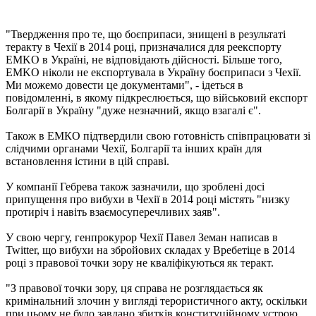
"Твердження про те, що боєприпаси, знищені в результаті
теракту в Чехії в 2014 році, призначалися для реекспорту
EMKO в Україні, не відповідають дійсності. Більше того,
EMKO ніколи не експортувала в Україну боєприпаси з Чехії.
Ми можемо довести це документами", - ідеться в
повідомленні, в якому підкреслюється, що військовий експорт
Болгарії в Україну "дуже незначний, якщо взагалі є".
Також в EMКO підтвердили свою готовність співпрацювати зі
слідчими органами Чехії, Болгарії та інших країн для
встановлення істини в цій справі.
У компанії Гебрева також зазначили, що зроблені досі
припущення про вибухи в Чехії в 2014 році містять "низку
протиріч і навіть взаємосуперечливих заяв".
У свою чергу, генпрокурор Чехії Павел Земан написав в
Twitter, що вибухи на збройових складах у Вребетіце в 2014
році з правової точки зору не кваліфікуються як теракт.
"З правової точки зору, ця справа не розглядається як
кримінальний злочин у вигляді терористичного акту, оскільки
при цьому не було завдано збитків конституційному устрою