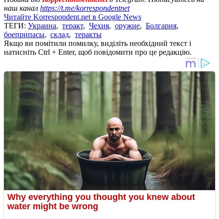
наш канал
https://t.me/korrespondentnet
Читайте Korrespondent.net в Google News
ТЕГИ:
Украина
,
теракт
,
Чехия
,
оружие
,
Болгария
,
боеприпасы
,
склад
,
теракты
Якщо ви помітили помилку, виділіть необхідний текст і
натисніть Ctrl + Enter, щоб повідомити про це редакцію.