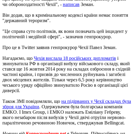
чи обороноздатності Чехії", -
написав
Земан.
Він додав, що в кримінальному кодексі країни немає поняття
"державний тероризм".
"Це справа суто політиків, як вони позначать цей інцидент у
політичній і медійній сфері", - зазначив генпрокурор.
Про це в Twitter заявив генпрокурор Чехії Павел Земан.
Нагадаємо, що
Чехія вислала 18 російських дипломатів
і
звинуватила РФ в організації вибуху військового складу, який
стався ще 16 жовтня 2014 року на складах озброєння в східній
частині країни, і призвів до численних руйнувань і загибелі
двох місцевих жителів. Тільки через 6,5 року керівництво
чеського уряду офіційно звинуватило Росію в організації цієї
диверсії.
Також ЗМІ повідомляли, що
на підірваних у Чехії складах була
зброя для України
. Одержувачем була болгарська компанія
EMKO. І Imex Group, і EMKO належать Еміліану Гебреву,
якого незабаром після вибухів у Чехії двічі отруїли нервово-
паралітичною речовиною Новичок, стверджував Bellingcat.
Новини від
Корреспондент.net
в Telegram. Підписуйтесь на