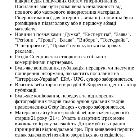
відкрите для пошукових систем гіперпосилання .
Посилання має бути розміщена в незалежності від
повного або часткового використання матеріалів.
Гіперпосилання ( для інтернет - видань) - повинна бути
розміщена в підзаголовку або в першому абзаці
матеріалу.
Новини з позначками "Думка", "Експертиза", "Заява",
"Регіони", "Гроші", "Влада", "Вибори", "Тест-драйв",
"Спецпроекти", "Промо" публікуються на правах
реклами.
Розділ Спецпроекти створюється спільно з
комерційними партнерами.
Будь яке копіювання, публікація, передрук, чи наступне
поширення інформації, що містить посилання на
"Інтерфакс-Україна", EPA / UPG, суворо забороняється.
Власник веб-сторінки в розділі Я-Корреспондент є автор
публікації.
Будь-яке копіювання, передрук та відтворення
фотографічних творів та/або аудіовізуальних творів
правовласника Getty Images - суворо забороняється.
Матеріали сайту korrespondent.net призначені для осіб
старше 21 року (21+). Участь в азартних іграх може
викликати ігрову залежність. Дотримуйтесь правил
(принципів) відповідальної гри. При виявленні перших
ознак залежності негайно зверніться до спеціаліста.