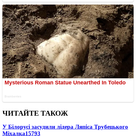
ЧИТАЙТЕ ТАКОЖ
У Білорусі засудили лідера Ляпіса Трубецького
Міхалка
15793