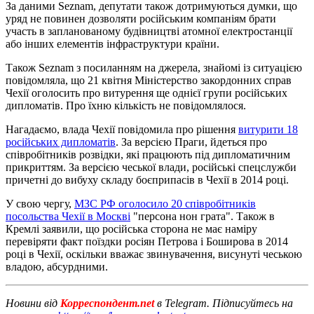
За даними Seznam, депутати також дотримуються думки, що
уряд не повинен дозволяти російським компаніям брати
участь в запланованому будівництві атомної електростанції
або інших елементів інфраструктури країни.
Також Seznam з посиланням на джерела, знайомі із ситуацією
повідомляла, що 21 квітня Міністерство закордонних справ
Чехії оголосить про витурення ще однієї групи російських
дипломатів. Про їхню кількість не повідомлялося.
Нагадаємо, влада Чехії повідомила про рішення
витурити 18
російських дипломатів
. За версією Праги, йдеться про
співробітників розвідки, які працюють під дипломатичним
прикриттям. За версією чеської влади, російські спецслужби
причетні до вибуху складу боєприпасів в Чехії в 2014 році.
У свою чергу,
МЗС РФ оголосило 20 співробітників
посольства Чехії в Москві
"персона нон грата". Також в
Кремлі заявили, що російська сторона не має наміру
перевіряти факт поїздки росіян Петрова і Боширова в 2014
році в Чехії, оскільки вважає звинувачення, висунуті чеською
владою, абсурдними.
Новини від
Корреспондент.net
в Telegram. Підписуйтесь на