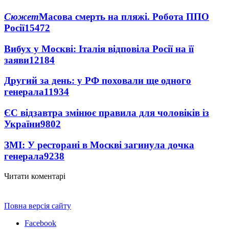
Сюжет
Масова смерть на пляжі. Робота ППО
Росії
15472
Вибух у Москві: Італія відповіла Росії на її
заяви
12184
Другий за день: у РФ поховали ще одного
генерала
11934
ЄС відзавтра змінює правила для чоловіків із
України
9802
ЗМІ: У ресторані в Москві загинула дочка
генерала
9238
Читати коментарі
Повна версія сайту
Facebook