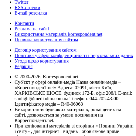
Twitter
RSS-стрічки
E-mail розсилка
Контакти
Реклама на сайті
Використання матеріалів korrespondent.net
Правила користування сайтом
Договір користування сайтом
Політика у сфері конфіденційності і персональних даних
Угода щодо користування
Редакція
© 2000-2026, Korrespondent.net
Суб'єкт у сфері онлайн-медіа Назва онлайн-медіа –
«КореспонденТ.net» Адреса: 02091, місто Київ,
ХАРКІВСЬКЕ ШОСЕ, будинок 172-Б, офіс 208/1 E-mail:
sunlight@mediadim.com.ua
Телефон: 044-205-43-00
Ідентифікатор медіа – R40-06068
Використання будь-яких матеріалів, розміщених на
сайті, дозволяється за умови посилання на
Корреспондент.net.
При копіюванні матеріалів зі сторінки « Новини України
і світу» , для інтернет - видань - обов'язкове пряме