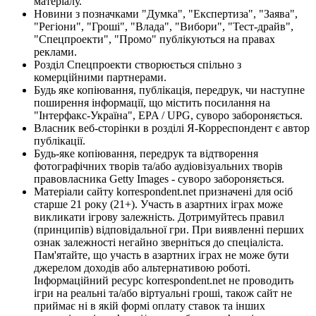
матеріалу.
Новини з позначками "Думка", "Експертиза", "Заява",
"Регіони", "Гроші", "Влада", "Вибори", "Тест-драйв",
"Спецпроекти", "Промо" публікуються на правах
реклами.
Розділ Спецпроекти створюється спільно з
комерційними партнерами.
Будь яке копіювання, публікація, передрук, чи наступне
поширення інформації, що містить посилання на
"Інтерфакс-Україна", EPA / UPG, суворо забороняється.
Власник веб-сторінки в розділі Я-Корреспондент є автор
публікації.
Будь-яке копіювання, передрук та відтворення
фотографічних творів та/або аудіовізуальних творів
правовласника Getty Images - суворо забороняється.
Матеріали сайту korrespondent.net призначені для осіб
старше 21 року (21+). Участь в азартних іграх може
викликати ігрову залежність. Дотримуйтесь правил
(принципів) відповідальної гри. При виявленні перших
ознак залежності негайно зверніться до спеціаліста.
Пам'ятайте, що участь в азартних іграх не може бути
джерелом доходів або альтернативою роботі.
Інформаційний ресурс korrespondent.net не проводить
ігри на реальні та/або віртуальні гроші, також сайт не
приймає ні в якій формі оплату ставок та інших