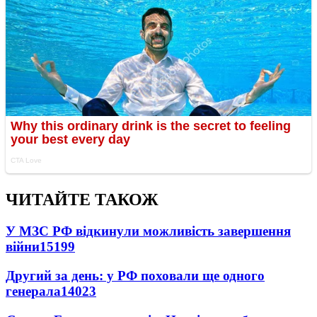
ЧИТАЙТЕ ТАКОЖ
У МЗС РФ відкинули можливість завершення
війни
15199
Другий за день: у РФ поховали ще одного
генерала
14023