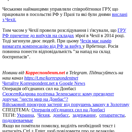
Чеськими найманцями управляли співробітники ГРУ, що
працювали в посольстві РФ у Празі та які були днями
вислані
з Чехії.
Тим часом у Чехії провели розслідування і з'ясували, що
ГРУ
РФ причетне до вибухів на складах
зброї в Чехії в 2014 році.
Тоді загинули двоє людей. При цьому
Чехія має намір
вимагати компенсацію від РФ за вибух
у Врбетице. Росія
повинна понести відповідальність "за напад на склад
боєприпасів".
Новини від
Корреспондент.net
в Telegram. Підписуйтесь на
наш канал
https://t.me/korrespondentnet
Читайте Korrespondent.net в Google News
Операція об'єднаних сил на Донбасі
Сюжет
Кадрова політика Зеленського: кому президент
доручає "нести мир на Донбас"?
Військовий прокурор застеріг від порушень закону в Золотому
СПЕЦТЕМА:
Операція об'єднаних сил на Донбасі
ТЕГИ:
Украина
,
Чехия
,
донбасс
,
задержание
,
сепаратисты
,
подозреваемые
Якщо ви помітили помилку, виділіть необхідний текст і
натисніть Ctrl + Enter, щоб повідомити про це редакцію.