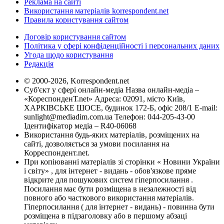
Реклама на сайті
Використання матеріалів korrespondent.net
Правила користування сайтом
Договір користування сайтом
Політика у сфері конфіденційності і персональних даних
Угода щодо користування
Редакція
© 2000-2026, Korrespondent.net
Суб'єкт у сфері онлайн-медіа Назва онлайн-медіа –
«КореспонденТ.net» Адреса: 02091, місто Київ,
ХАРКІВСЬКЕ ШОСЕ, будинок 172-Б, офіс 208/1 E-mail:
sunlight@mediadim.com.ua
Телефон: 044-205-43-00
Ідентифікатор медіа – R40-06068
Використання будь-яких матеріалів, розміщених на
сайті, дозволяється за умови посилання на
Корреспондент.net.
При копіюванні матеріалів зі сторінки « Новини України
і світу» , для інтернет - видань - обов'язкове пряме
відкрите для пошукових систем гіперпосилання .
Посилання має бути розміщена в незалежності від
повного або часткового використання матеріалів.
Гіперпосилання ( для інтернет - видань) - повинна бути
розміщена в підзаголовку або в першому абзаці