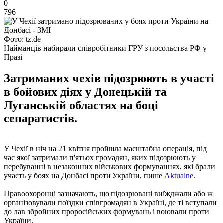
0
796
Фото: tz.de
Найманців набирали співробітники ГРУ з посольства РФ у
Празі
Затриманих чехів підозрюють в участі
в бойових діях у Донецькій та
Луганській областях на боці
сепаратистів.
У Чехії в ніч на 21 квітня пройшла масштабна операція, під
час якої затримали п'ятьох громадян, яких підозрюють у
перебуванні в незаконних військових формуваннях, які брали
участь у боях на Донбасі проти України, пише
Aktualne
.
Правоохоронці зазначають, що підозрювані виїжджали або ж
організовували поїздки співгромадян в Україні, де ті вступали
до лав збройних проросійських формувань і воювали проти
України.