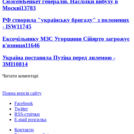
Сюжет
Бенкет генералів. Наслідки вибуху в
Москві
13783
РФ створила "українську бригаду" з полонених
- ISW
11745
Ексочільнику МЗС Угорщини Сійярто загрожує
в'язниця
11646
Україна поставила Путіна перед дилемою -
ЗМІ
10814
Читати коментарі
Повна версія сайту
Facebook
Twitter
RSS-стрічки
E-mail розсилка
Контакти