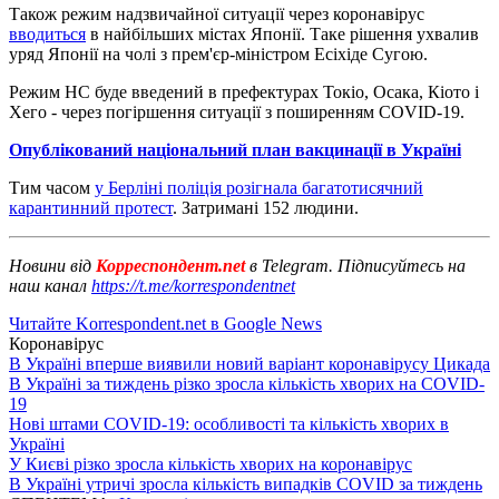
Також режим надзвичайної ситуації через коронавірус
вводиться
в найбільших містах Японії. Таке рішення ухвалив
уряд Японії на чолі з прем'єр-міністром Есіхіде Сугою.
Режим НС буде введений в префектурах Токіо, Осака, Кіото і
Хего - через погіршення ситуації з поширенням COVID-19.
Опублікований національний план вакцинації в Україні
Тим часом
у Берліні поліція розігнала багатотисячний
карантинний протест
. Затримані 152 людини.
Новини від
Корреспондент.net
в Telegram. Підписуйтесь на
наш канал
https://t.me/korrespondentnet
Читайте Korrespondent.net в Google News
Коронавірус
В Україні вперше виявили новий варіант коронавірусу Цикада
В Україні за тиждень різко зросла кількість хворих на COVID-
19
Нові штами COVID-19: особливості та кількість хворих в
Україні
У Києві різко зросла кількість хворих на коронавірус
В Україні утричі зросла кількість випадків COVID за тиждень