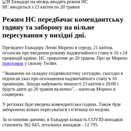
НС вводиться з 23 квітня по 20 травня
Режим НС передбачає комендантську
годину та заборону на вільне
пересування у вихідні дні.
Президент Еквадору Ленін Морено в середу, 21 квітня,
оголосив про введення режиму надзвичайного стану в 16 з 24
провінцій країни. НС триватиме до 20 травня. Про це Морено
повідомив
у своєму Twitter.
"Зважаючи на складну епідеміологічну ситуацію, сьогодні я
підписав указ про оголошення надзвичайного стану в 16
провінціях. Заходи набувають чинності 23 квітня о 20:00 і
будуть діяти до 20 травня включно", - написав Морено в
соцмережі.
У регіонах буде введена комендантська година. Також буде
заборонено вільно пересуватися з п'ятниці по неділю.
За останніми даними, в Еквадорі кількість COVID-випадків
становить 362 843, летальних випадків - 12 795.