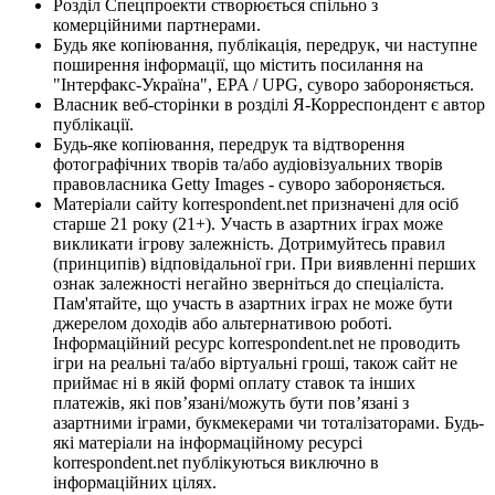
Розділ Спецпроекти створюється спільно з
комерційними партнерами.
Будь яке копіювання, публікація, передрук, чи наступне
поширення інформації, що містить посилання на
"Інтерфакс-Україна", EPA / UPG, суворо забороняється.
Власник веб-сторінки в розділі Я-Корреспондент є автор
публікації.
Будь-яке копіювання, передрук та відтворення
фотографічних творів та/або аудіовізуальних творів
правовласника Getty Images - суворо забороняється.
Матеріали сайту korrespondent.net призначені для осіб
старше 21 року (21+). Участь в азартних іграх може
викликати ігрову залежність. Дотримуйтесь правил
(принципів) відповідальної гри. При виявленні перших
ознак залежності негайно зверніться до спеціаліста.
Пам'ятайте, що участь в азартних іграх не може бути
джерелом доходів або альтернативою роботі.
Інформаційний ресурс korrespondent.net не проводить
ігри на реальні та/або віртуальні гроші, також сайт не
приймає ні в якій формі оплату ставок та інших
платежів, які пов’язані/можуть бути пов’язані з
азартними іграми, букмекерами чи тоталізаторами. Будь-
які матеріали на інформаційному ресурсі
korrespondent.net публікуються виключно в
інформаційних цілях.