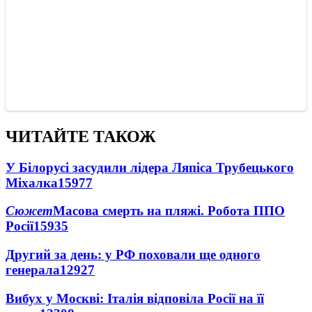
ЧИТАЙТЕ ТАКОЖ
У Білорусі засудили лідера Ляпіса Трубецького
Міхалка
15977
Сюжет
Масова смерть на пляжі. Робота ППО
Росії
15935
Другий за день: у РФ поховали ще одного
генерала
12927
Вибух у Москві: Італія відповіла Росії на її