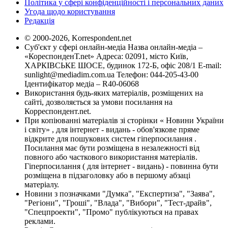
Політика у сфері конфіденційності і персональних даних
Угода щодо користування
Редакція
© 2000-2026, Korrespondent.net
Суб'єкт у сфері онлайн-медіа Назва онлайн-медіа –
«КореспонденТ.net» Адреса: 02091, місто Київ,
ХАРКІВСЬКЕ ШОСЕ, будинок 172-Б, офіс 208/1 E-mail:
sunlight@mediadim.com.ua
Телефон: 044-205-43-00
Ідентифікатор медіа – R40-06068
Використання будь-яких матеріалів, розміщених на
сайті, дозволяється за умови посилання на
Корреспондент.net.
При копіюванні матеріалів зі сторінки « Новини України
і світу» , для інтернет - видань - обов'язкове пряме
відкрите для пошукових систем гіперпосилання .
Посилання має бути розміщена в незалежності від
повного або часткового використання матеріалів.
Гіперпосилання ( для інтернет - видань) - повинна бути
розміщена в підзаголовку або в першому абзаці
матеріалу.
Новини з позначками "Думка", "Експертиза", "Заява",
"Регіони", "Гроші", "Влада", "Вибори", "Тест-драйв",
"Спецпроекти", "Промо" публікуються на правах
реклами.