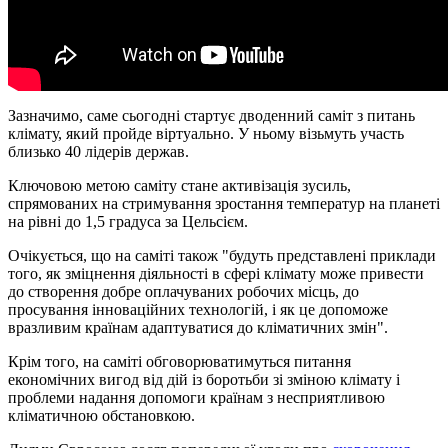
Зазначимо, саме сьогодні стартує дводенний саміт з питань
клімату, який пройде віртуально. У ньому візьмуть участь
близько 40 лідерів держав.
Ключовою метою саміту стане активізація зусиль,
спрямованих на стримування зростання температур на планеті
на рівні до 1,5 градуса за Цельсієм.
Очікується, що на саміті також "будуть представлені приклади
того, як зміцнення діяльності в сфері клімату може привести
до створення добре оплачуваних робочих місць, до
просування інноваційних технологій, і як це допоможе
вразливим країнам адаптуватися до кліматичних змін".
Крім того, на саміті обговорюватимуться питання
економічних вигод від дій із боротьби зі зміною клімату і
проблеми надання допомоги країнам з несприятливою
кліматичною обстановкою.