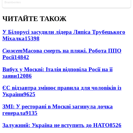
ЧИТАЙТЕ ТАКОЖ
У Білорусі засудили лідера Ляпіса Трубецького
Міхалка
15398
Сюжет
Масова смерть на пляжі. Робота ППО
Росії
14842
Вибух у Москві: Італія відповіла Росії на її
заяви
12086
ЄС відзавтра змінює правила для чоловіків із
України
9625
ЗМІ: У ресторані в Москві загинула дочка
генерала
9135
Залужний: Україна не вступить до НАТО
8526