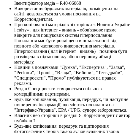
Ідентифікатор медіа – R40-06068
Використання будь-яких матеріалів, розміщених на
сайті, дозволяється за умови посилання на
Корреспондент.net.
При копіюванні матеріалів зі сторінки « Новини України
і світу» , для інтернет - видань - обов'язкове пряме
відкрите для пошукових систем гіперпосилання .
Посилання має бути розміщена в незалежності від
повного або часткового використання матеріалів.
Гіперпосилання ( для інтернет - видань) - повинна бути
розміщена в підзаголовку або в першому абзаці
матеріалу.
Новини з позначками "Думка", "Експертиза", "Заява",
"Регіони", "Гроші", "Влада", "Вибори", "Тест-драйв",
"Спецпроекти", "Промо" публікуються на правах
реклами.
Розділ Спецпроекти створюється спільно з
комерційними партнерами.
Будь яке копіювання, публікація, передрук, чи наступне
поширення інформації, що містить посилання на
"Інтерфакс-Україна", EPA / UPG, суворо забороняється.
Власник веб-сторінки в розділі Я-Корреспондент є автор
публікації.
Будь-яке копіювання, передрук та відтворення
фотографічних творів та/або аудіовізуальних творів