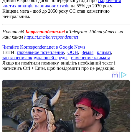
Днями Євросоюз досяг попередньої угоди про
скорочення
чистих викидів парникових газів
на 55% до 2030 року.
Кінцева мета - щоб до 2050 року ЄС став кліматично
нейтральним.
Новини від
Корреспондент.net
в Telegram. Підписуйтесь на
наш канал
https://t.me/korrespondentnet
Читайте Korrespondent.net в Google News
ТЕГИ:
глобальное потепление
,
ООН
,
Земля
,
климат
,
загрязнения окружающей среды
,
изменение климата
Якщо ви помітили помилку, виділіть необхідний текст і
натисніть Ctrl + Enter, щоб повідомити про це редакцію.