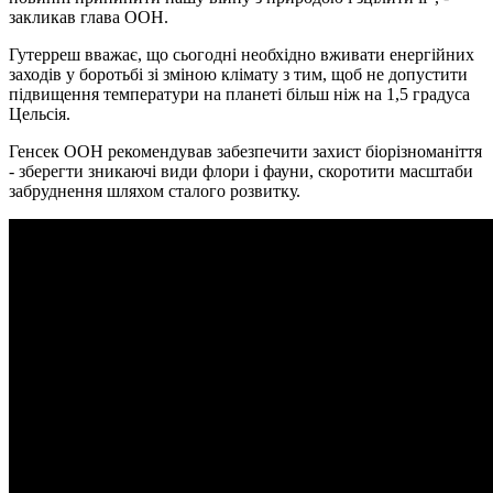
закликав глава ООН.
Гутерреш вважає, що сьогодні необхідно вживати енергійних
заходів у боротьбі зі зміною клімату з тим, щоб не допустити
підвищення температури на планеті більш ніж на 1,5 градуса
Цельсія.
Генсек ООН рекомендував забезпечити захист біорізноманіття
- зберегти зникаючі види флори і фауни, скоротити масштаби
забруднення шляхом сталого розвитку.