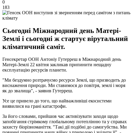
0
183
Сьогодні Міжнародний день Матері-
Землі і сьогодні ж стартує вірутальний
кліматичний саміт.
Генсекретар ООН Антоніу Гутерреш в Міжнародний день
Матері-Землі 22 квітня закликав припинити нещадну
експлуатацію ресурсів планети.
"Ми бездумно розтрачуємо ресурси Землі, що призводить до
виснаження природи. Ми ставимося до повітря, землі і моря
як до звалища", - заявив Гутерреш.
Усе це привело до того, що найважливіші екосистеми
виявилися на грані катастрофи.
За його словами, прийшов час активізувати заходи щодо
запобігання стрімкому глобальному потеплінню та у справах
захисту біорізноманіття. "Такі дії подібні до самогубства. Ми
повинні припинити нашу війну з природою і зцілити її", -