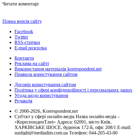
Читати коментарі
Повна версія сайту
Facebook
Twitter
RSS-стрічки
E-mail розсилка
Контакти
Реклама на сайті
Використання матеріалів korrespondent.net
Правила користування сайтом
Договір користування сайтом
Політика у сфері конфіденційності і персональних даних
Угода щодо користування
Редакція
© 2000-2026, Korrespondent.net
Суб'єкт у сфері онлайн-медіа Назва онлайн-медіа –
«КореспонденТ.net» Адреса: 02091, місто Київ,
ХАРКІВСЬКЕ ШОСЕ, будинок 172-Б, офіс 208/1 E-mail:
sunlight@mediadim.com.ua
Телефон: 044-205-43-00