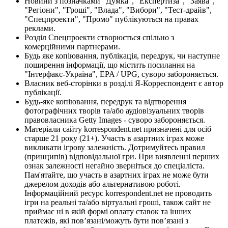
Новини з позначками "Думка", "Експертиза", "Заява",
"Регіони", "Гроші", "Влада", "Вибори", "Тест-драйв",
"Спецпроекти", "Промо" публікуються на правах
реклами.
Розділ Спецпроекти створюється спільно з
комерційними партнерами.
Будь яке копіювання, публікація, передрук, чи наступне
поширення інформації, що містить посилання на
"Інтерфакс-Україна", EPA / UPG, суворо забороняється.
Власник веб-сторінки в розділі Я-Корреспондент є автор
публікації.
Будь-яке копіювання, передрук та відтворення
фотографічних творів та/або аудіовізуальних творів
правовласника Getty Images - суворо забороняється.
Матеріали сайту korrespondent.net призначені для осіб
старше 21 року (21+). Участь в азартних іграх може
викликати ігрову залежність. Дотримуйтесь правил
(принципів) відповідальної гри. При виявленні перших
ознак залежності негайно зверніться до спеціаліста.
Пам'ятайте, що участь в азартних іграх не може бути
джерелом доходів або альтернативою роботі.
Інформаційний ресурс korrespondent.net не проводить
ігри на реальні та/або віртуальні гроші, також сайт не
приймає ні в якій формі оплату ставок та інших
платежів, які пов’язані/можуть бути пов’язані з