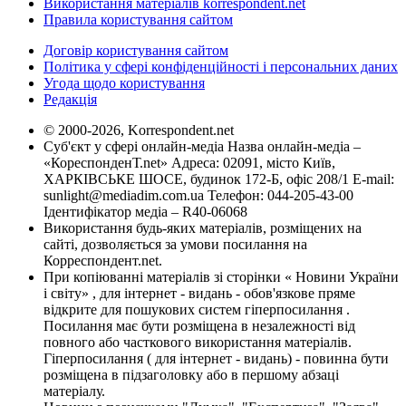
Використання матеріалів korrespondent.net
Правила користування сайтом
Договір користування сайтом
Політика у сфері конфіденційності і персональних даних
Угода щодо користування
Редакція
© 2000-2026, Korrespondent.net
Суб'єкт у сфері онлайн-медіа Назва онлайн-медіа –
«КореспонденТ.net» Адреса: 02091, місто Київ,
ХАРКІВСЬКЕ ШОСЕ, будинок 172-Б, офіс 208/1 E-mail:
sunlight@mediadim.com.ua
Телефон: 044-205-43-00
Ідентифікатор медіа – R40-06068
Використання будь-яких матеріалів, розміщених на
сайті, дозволяється за умови посилання на
Корреспондент.net.
При копіюванні матеріалів зі сторінки « Новини України
і світу» , для інтернет - видань - обов'язкове пряме
відкрите для пошукових систем гіперпосилання .
Посилання має бути розміщена в незалежності від
повного або часткового використання матеріалів.
Гіперпосилання ( для інтернет - видань) - повинна бути
розміщена в підзаголовку або в першому абзаці
матеріалу.