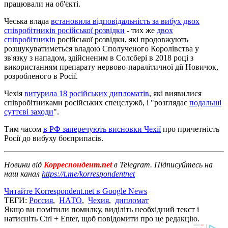
працювали на об'єкті.
Чеська влада
встановила відповідальність за вибух двох
співробітників російської розвідки
- тих же
двох
співробітників
російської розвідки, які продовжують
розшукуватиметься владою Сполученого Королівства у
зв'язку з нападом, здійсненим в Солсбері в 2018 році з
використанням препарату нервово-паралітичної дії Новичок,
розробленого в Росії.
Чехія
витурила 18 російських дипломатів
, які виявилися
співробітниками російських спецслужб, і "розглядає
подальші
суттєві заходи
".
Тим часом
в РФ заперечують висновки Чехії
про причетність
Росії до вибуху боєприпасів.
Новини від
Корреспондент.net
в Telegram. Підписуйтесь на
наш канал
https://t.me/korrespondentnet
Читайте Korrespondent.net в Google News
ТЕГИ:
Россия
,
НАТО
,
Чехия
,
дипломат
Якщо ви помітили помилку, виділіть необхідний текст і
натисніть Ctrl + Enter, щоб повідомити про це редакцію.