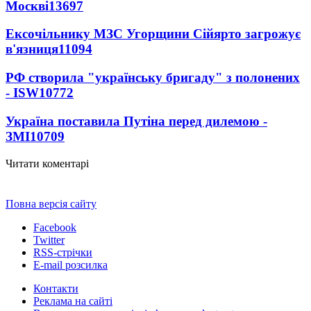
Москві
13697
Ексочільнику МЗС Угорщини Сійярто загрожує
в'язниця
11094
РФ створила "українську бригаду" з полонених
- ISW
10772
Україна поставила Путіна перед дилемою -
ЗМІ
10709
Читати коментарі
Повна версія сайту
Facebook
Twitter
RSS-стрічки
E-mail розсилка
Контакти
Реклама на сайті