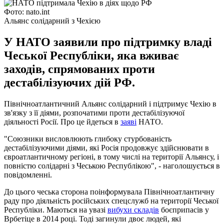
Фото: nato.int
Альянс солідарний з Чехією
У НАТО заявили про підтримку владі
Чеської Республіки, яка вживає
заходів, спрямованих проти
дестабілізуючих дій РФ.
Північноатлантичний Альянс солідарний і підтримує Чехію в
зв'язку з її діями, розпочатими проти дестабілізуючої
діяльності Росії. Про це йдеться в
заяві
НАТО.
"Союзники висловлюють глибоку стурбованість
дестабілізуючими діями, які Росія продовжує здійснювати в
євроатлантичному регіоні, в тому числі на території Альянсу, і
повністю солідарні з Чеською Республікою", - наголошується в
повідомленні.
До цього чеська сторона поінформувала Північноатлантичну
раду про діяльність російських спецслужб на території Чеської
Республіки. Маються на увазі
вибухи складів
боєприпасів у
Врбетіце в 2014 році. Тоді загинули двоє людей, які