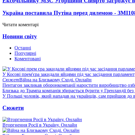
Ексочільнику МЗС Угорщини Сійярто загрожує в
Україна поставила Путіна перед дилемою - ЗМІ
10
Читати коментарі
Новини світу
Останні
Популярні
Коментовані
У Косові прем'єра закидали яйцями під час засідання парламент
Сюжет
Війна на Близькому Сході. Онлайн
Пентагон закликав оборонкомпанії наростити виробництво озб
Близька до Трампа компанія збирається бурити у Гренландії без
У Польщі чоловік, який нападав на українців, сам прийшов до в
Сюжети
Вторгнення Росії в Україну. Онлайн