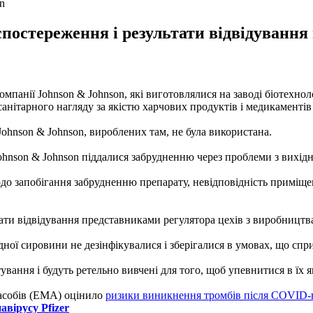
n
 спостереження і результати відвідування
анії Johnson & Johnson, які виготовлялися на заводі біотехноло
санітарного нагляду за якістю харчових продуктів і медикамент
ohnson & Johnson, вироблених там, не була використана.
Johnson & Johnson піддалися забрудненню через проблеми з вихі
одо запобігання забрудненню препарату, невідповідність приміщ
тати відвідування представниками регулятора цехів з виробництв
ідної сировини не дезінфікувалися і зберігалися в умовах, що сп
вання і будуть ретельно вивчені для того, щоб упевнитися в їх я
засобів (ЕМА) оцінило
ризики виникнення тромбів після COVID-
вірусу Pfizer