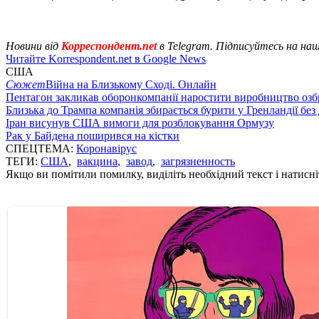
Новини від
Корреспондент.net
в Telegram. Підписуйтесь на на
Читайте Korrespondent.net в Google News
США
Сюжет
Війна на Близькому Сході. Онлайн
Пентагон закликав оборонкомпанії наростити виробництво озб
Близька до Трампа компанія збирається бурити у Гренландії без
Іран висунув США вимоги для розблокування Ормузу
Рак у Байдена поширився на кістки
СПЕЦТЕМА:
Коронавірус
ТЕГИ:
США
,
вакцина
,
завод
,
загрязненность
Якщо ви помітили помилку, виділіть необхідний текст і натисніт