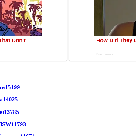
ни
15199
а
14025
ві
13785
 ISW
11793