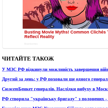
ЧИТАЙТЕ ТАКОЖ
У МЗС РФ відкинули можливість завершення вій
Другий за день: у РФ поховали ще одного генерал
Сюжет
Бенкет генералів. Наслідки вибуху в Моск
РФ створила "українську бригаду" з полонених -