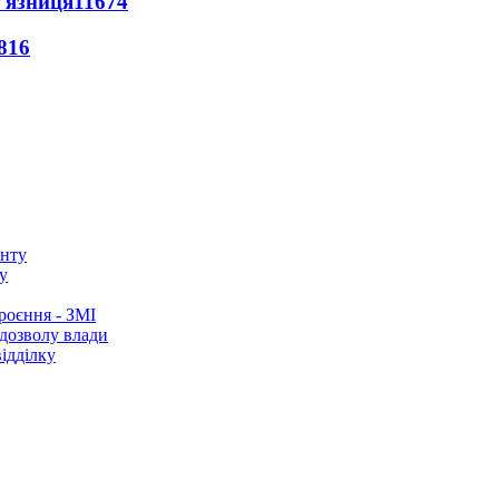
'язниця
11674
816
у
роєння - ЗМІ
 дозволу влади
ідділку