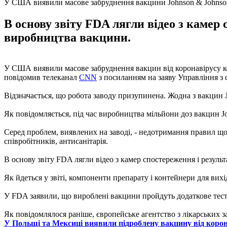
У США виявили масове забруднення вакцини Johnson & Johnso
В основу звіту FDA лягли відео з камер
виробництва вакцини.
У США виявили масове забруднення вакцин від коронавірусу комп
повідомив телеканал
CNN
з посиланням на заяву Управління з 
Відзначається, що робота заводу призупинена. Жодна з вакцин J
Як повідомляється, під час виробництва мільйони доз вакцин 
Серед проблем, виявлених на заводі, - недотримання правил щ
співробітників, антисанітарія.
В основу звіту FDA лягли відео з камер спостереження і резуль
Як йдеться у звіті, компоненти препарату і контейнери для вих
У FDA заявили, що вироблені вакцини пройдуть додаткове тесту
Як повідомлялося раніше, європейське агентство з лікарських 
У Польщі та Мексиці виявили підроблену вакцину від корона