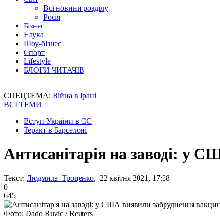
Всі новини розділу
Росія
Бізнес
Наука
Шоу-бізнес
Спорт
Lifestyle
БЛОГИ ЧИТАЧІВ
СПЕЦТЕМА:
Війна в Ірані
ВСІ ТЕМИ
Вступ України в ЄС
Теракт в Барселоні
Антисанітарія на заводі: у 
Текст:
Людмила Троценко
, 22 квітня 2021, 17:38
0
645
Фото: Dado Ruvic / Reuters