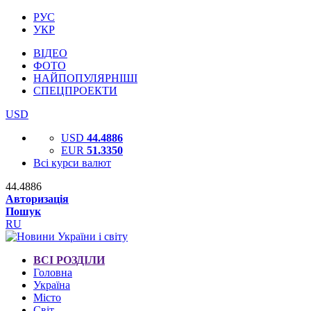
РУС
УКР
ВІДЕО
ФОТО
НАЙПОПУЛЯРНІШІ
СПЕЦПРОЕКТИ
USD
USD
44.4886
EUR
51.3350
Всі курси валют
44.4886
Авторизація
Пошук
RU
ВСІ РОЗДІЛИ
Головна
Україна
Місто
Світ