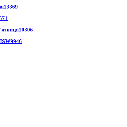
ві
13369
571
'язниця
10306
 ISW
9946