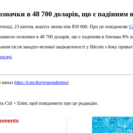
значки в 48 700 доларів, що є падінням в
'ятниці, 23 квітня, коштує менш ніж $50 000. Про це повідомляє
C
 навколо позначки в 48 700 доларів, що є падінням в близько 8% з
ння після занадто великої зацікавленості у Bitcoin з боку приват
тисячі
.
ш канал
https://t.me/korrespondentnet
ь Ctrl + Enter, щоб повідомити про це редакцію.