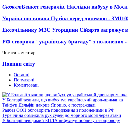
Сюжет
Бенкет генералів. Наслідки вибуху в Моск
Україна поставила Путіна перед дилемою - ЗМІ
10
Ексочільнику МЗС Угорщини Сійярто загрожує в
РФ створила "українську бригаду" з полонених -
Читати коментарі
Новини світу
Останні
Популярні
Коментовані
У Болгарії заявили, що вибухнув український дрон-приманка
Тайфун Дельфін накрив Японію, є постраждалі
Радбез ООН обговорить поводження з полоненими в РФ
Туреччина обмежила рух суден до Чорного моря через атаки
У Болгарії невідомий БПЛА вибухнув поблизу газопроводу