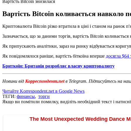
Вартість Bitcoin знизилася
Вартість Bitcoin коливається навколо по
Криптовалюта Bitcoin різко втратила в ціні і станом на ранок п
Зазначається, що за даними торгів, вартість Bitcoin коливається
Як припускають аналітики, зараз на ринку відбувається коригува
Як повідомлялося раніше, вартість біткоїна вперше
досягла $64 
Бриткоїн: Британія розробляє власну криптовалюту
Новини від
Корреспондент.net
в Telegram. Підписуйтесь на на
Читайте Korrespondent.net в Google News
ТЕГИ:
финансы
,
торги
Якщо ви помітили помилку, виділіть необхідний текст і натисніт