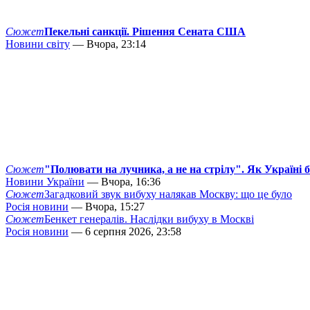
Сюжет
Пекельні санкції. Рішення Сената США
Новини світу
— Вчора, 23:14
Сюжет
"Полювати на лучника, а не на стрілу". Як Україні 
Новини України
— Вчора, 16:36
Сюжет
Загадковий звук вибуху налякав Москву: що це було
Росія новини
— Вчора, 15:27
Сюжет
Бенкет генералів. Наслідки вибуху в Москві
Росія новини
— 6 серпня 2026, 23:58