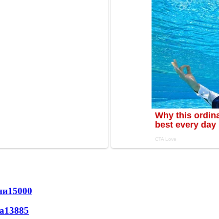
ни
15000
а
13885