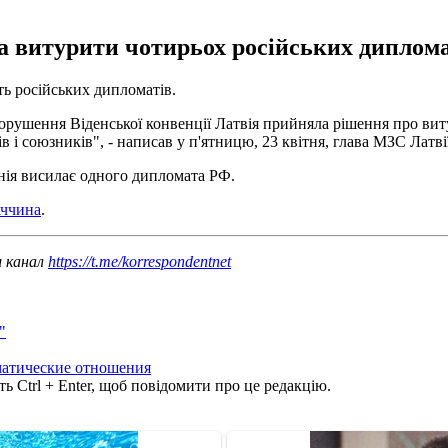
а витурити чотирьох російських дипломат
ть російських дипломатів.
орушення Віденської конвенції Латвія прийняла рішення про вит
рів і союзників", - написав у п'ятницю, 23 квітня, глава МЗС Латв
онія висилає одного дипломата РФ.
аччина
.
ш канал
https://t.me/korrespondentnet
"
атические отношения
ь Ctrl + Enter, щоб повідомити про це редакцію.