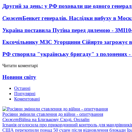
Другий за день: у РФ поховали ще одного генерал
Сюжет
Бенкет генералів. Наслідки вибуху в Моск
Україна поставила Путіна перед дилемою - ЗМІ
10
Ексочільнику МЗС Угорщини Сійярто загрожує в
РФ створила "українську бригаду" з полонених -
Читати коментарі
Новини світу
Останні
Популярні
Коментовані
Росіяни змінили ставлення до війни - опитування
Сюжет
Війна на Близькому Сході. Онлайн
Іспанія оголосила про прикордонний контроль для мандрівників 
США перехопили понад 50 суден після відновлення блокади Ір