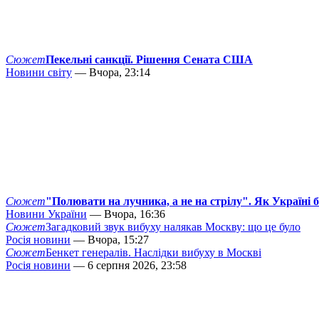
Сюжет
Пекельні санкції. Рішення Сената США
Новини світу
— Вчора, 23:14
Сюжет
"Полювати на лучника, а не на стрілу". Як Україні 
Новини України
— Вчора, 16:36
Сюжет
Загадковий звук вибуху налякав Москву: що це було
Росія новини
— Вчора, 15:27
Сюжет
Бенкет генералів. Наслідки вибуху в Москві
Росія новини
— 6 серпня 2026, 23:58