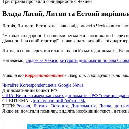
Три страны проявили солидарность с Чехией
Влада Латвії, Литви та Естонії вирішил
Латвія, Литва та Естонія на знак солідарності з Чехією висилаю
"На знак солідарності з нашими чеськими союзниками і через п
діяльності на своїй території, а також на території своїх партне
Литва, в свою чергу, висилає двох російських дипломатів. Ест
Нагадаємо,
слідом за Чехією
витуряти дипломатів почала Слов
Новини від
Корреспондент.net
в Telegram. Підписуйтесь на на
Читайте Korrespondent.net в Google News
Дипломатичний бойкот РФ
США: Висилка американських дипломатів з РФ "невиправдана
СПЕЦТЕМА:
Дипломатичний бойкот РФ
ТЕГИ:
Россия
,
Латвия
,
Эстония
,
Дипломатия
,
Литва
,
диплом
Якщо ви помітили помилку, виділіть необхідний текст і натисніт