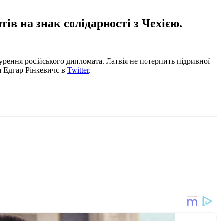
ів на знак солідарності з Чехією.
урення російського дипломата. Латвія не потерпить підривної
ії Едгар Рінкевичс в
Twitter
.