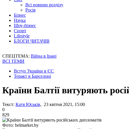
Всі новини розділу
Росія
Бізнес
Наука
Шоу-бізнес
Спорт
Lifestyle
БЛОГИ ЧИТАЧІВ
СПЕЦТЕМА:
Війна в Ірані
ВСІ ТЕМИ
Вступ України в ЄС
Теракт в Барселоні
Країни Балтії витуряють росі
Текст:
Катя Юськів
, 23 квітня 2021, 15:00
0
829
Фото: belmarket.by