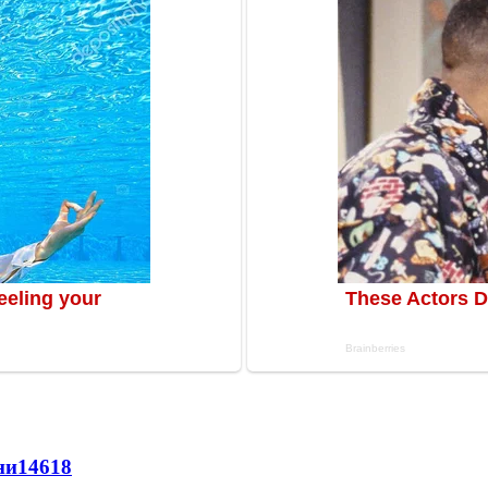
ни
14618