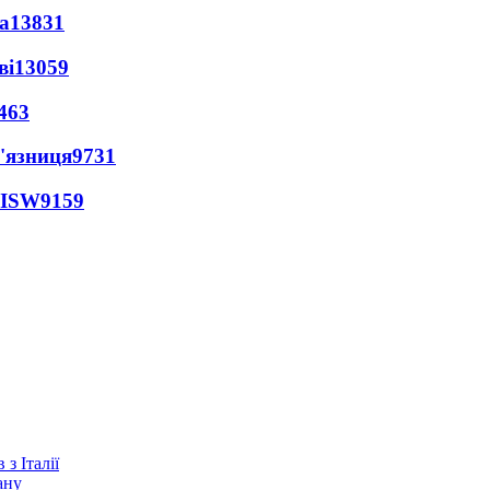
а
13831
ві
13059
463
'язниця
9731
 ISW
9159
з Італії
ану