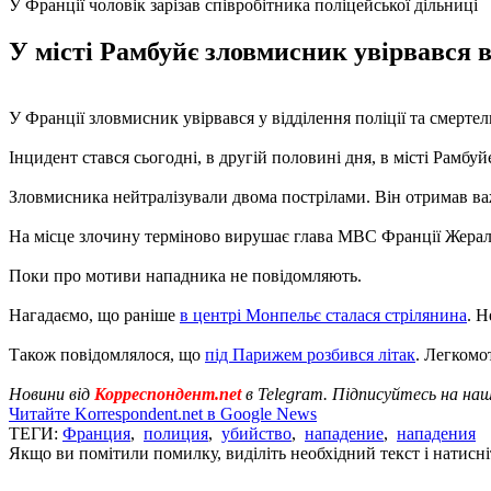
У Франції чоловік зарізав співробітника поліцейської дільниці
У місті Рамбуйє зловмисник увірвався в
У Франції зловмисник увірвався у відділення поліції та смерт
Інцидент стався сьогодні, в другій половині дня, в місті Рамб
Зловмисника нейтралізували двома пострілами. Він отримав важ
На місце злочину терміново вирушає глава МВС Франції Жера
Поки про мотиви нападника не повідомляють.
Нагадаємо, що раніше
в центрі Монпельє сталася стрілянина
. Н
Також повідомлялося, що
під Парижем розбився літак
. Легкомо
Новини від
Корреспондент.net
в Telegram. Підписуйтесь на на
Читайте Korrespondent.net в Google News
ТЕГИ:
Франция
,
полиция
,
убийство
,
нападение
,
нападения
Якщо ви помітили помилку, виділіть необхідний текст і натисніт