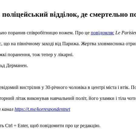
 поліцейський відділок, де смертельно п
ельно поранив співробітницю ножем. Про це
повідомляє
Le Parisie
уйє, що на північному заході від Парижа. Жертва зловмисника отр
кі поранення, тож тепер у лікарні.
льд Дерманен.
евідомий вистрілив у 30-річного чоловіка в центрі міста і втік. 
торний літак виконував навчальний політ, його уламки і тіла чот
ш канал
https://t.me/korrespondentnet
ь Ctrl + Enter, щоб повідомити про це редакцію.