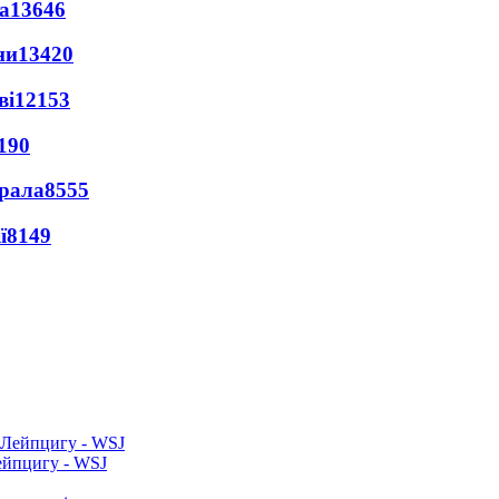
а
13646
ни
13420
ві
12153
190
ерала
8555
ї
8149
ейпцигу - WSJ