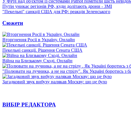
У ФРН над об'єктом із системами Patriot помітили шість невідо
Путін уникає регіонів РФ, куди долітають дрони - ЗМІ
"Пекельні" санкції США для РФ: реакція Зеленського
Сюжети
Вторгнення Росії в Україну. Онлайн
Пекельні санкції. Рішення Сената США
Війна на Близькому Сході. Онлайн
"Полювати на лучника, а не на стрілу". Як Україні боротись з 
Загадковий звук вибуху налякав Москву: що це було
ВИБІР РЕДАКТОРА