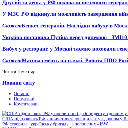
Другий за день: у РФ поховали ще одного генерал
У МЗС РФ відкинули можливість завершення вій
Сюжет
Бенкет генералів. Наслідки вибуху в Моск
Україна поставила Путіна перед дилемою - ЗМІ
10
Вибух у ресторані: у Москві таємно поховали ген
Сюжет
Масова смерть на пляжі. Робота ППО Росі
Читати коментарі
Новини світу
Останні
Популярні
Коментовані
США підозрюють РФ у причетності до інциденту з дроном у Л
РФ створила "українську бригаду" з полонених - ISW