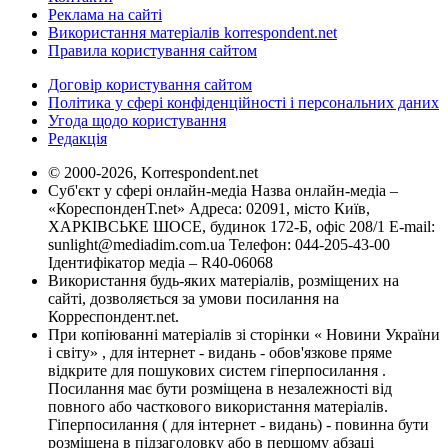
Реклама на сайті
Використання матеріалів korrespondent.net
Правила користування сайтом
Договір користування сайтом
Політика у сфері конфіденційності і персональних даних
Угода щодо користування
Редакція
© 2000-2026, Korrespondent.net
Суб'єкт у сфері онлайн-медіа Назва онлайн-медіа –
«КореспонденТ.net» Адреса: 02091, місто Київ,
ХАРКІВСЬКЕ ШОСЕ, будинок 172-Б, офіс 208/1 E-mail:
sunlight@mediadim.com.ua
Телефон: 044-205-43-00
Ідентифікатор медіа – R40-06068
Використання будь-яких матеріалів, розміщених на
сайті, дозволяється за умови посилання на
Корреспондент.net.
При копіюванні матеріалів зі сторінки « Новини України
і світу» , для інтернет - видань - обов'язкове пряме
відкрите для пошукових систем гіперпосилання .
Посилання має бути розміщена в незалежності від
повного або часткового використання матеріалів.
Гіперпосилання ( для інтернет - видань) - повинна бути
розміщена в підзаголовку або в першому абзаці