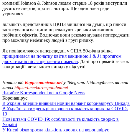
компанії Johnson & Johnson людям старше 18 років виступили
десять експертів, проти - чотири. Ще один член ради
утримався.
Більшість представників ЦКПЗ зійшлися на думці, що плюси
застосування вакцини переважують ризики можливих
побічних ефектів. Водночас вони рекомендували попереджати
про можливу небезпеку людей з груп ризику.
Як повідомлялося напередодні, у США 50-річна жінка
прищепилася на початку квітня вакциною J & J і протягом
двох тижнів після щеплення померла
. Дані про прямий зв'язок
вакцинації і летального випадку відсутні.
Новини від
Корреспондент.net
у Telegram. Підписуйтесь на наш
канал
https://t.me/korrespondentnet
Читайте Korrespondent.net в Google News
Коронавірус
В Україні вперше виявили новий варіант коронавірусу Цикада
В Україні за тиждень різко зросла кількість хворих на COVID-
19
Нові штами COVID-19: особливості та кількість хворих в
Україні
У Києві різко зросла кількість хворих на коронавірус