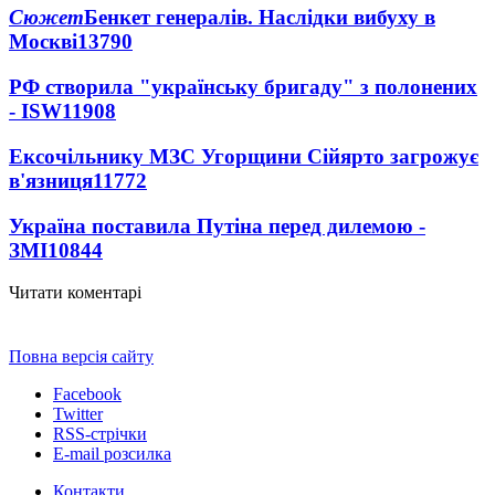
Сюжет
Бенкет генералів. Наслідки вибуху в
Москві
13790
РФ створила "українську бригаду" з полонених
- ISW
11908
Ексочільнику МЗС Угорщини Сійярто загрожує
в'язниця
11772
Україна поставила Путіна перед дилемою -
ЗМІ
10844
Читати коментарі
Повна версія сайту
Facebook
Twitter
RSS-стрічки
E-mail розсилка
Контакти