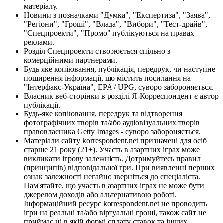
матеріалу.
Новини з позначками "Думка", "Експертиза", "Заява",
"Регіони", "Гроші", "Влада", "Вибори", "Тест-драйв",
"Спецпроекти", "Промо" публікуються на правах
реклами.
Розділ Спецпроекти створюється спільно з
комерційними партнерами.
Будь яке копіювання, публікація, передрук, чи наступне
поширення інформації, що містить посилання на
"Інтерфакс-Україна", EPA / UPG, суворо забороняється.
Власник веб-сторінки в розділі Я-Корреспондент є автор
публікації.
Будь-яке копіювання, передрук та відтворення
фотографічних творів та/або аудіовізуальних творів
правовласника Getty Images - суворо забороняється.
Матеріали сайту korrespondent.net призначені для осіб
старше 21 року (21+). Участь в азартних іграх може
викликати ігрову залежність. Дотримуйтесь правил
(принципів) відповідальної гри. При виявленні перших
ознак залежності негайно зверніться до спеціаліста.
Пам'ятайте, що участь в азартних іграх не може бути
джерелом доходів або альтернативою роботі.
Інформаційний ресурс korrespondent.net не проводить
ігри на реальні та/або віртуальні гроші, також сайт не
приймає ні в якій формі оплату ставок та інших