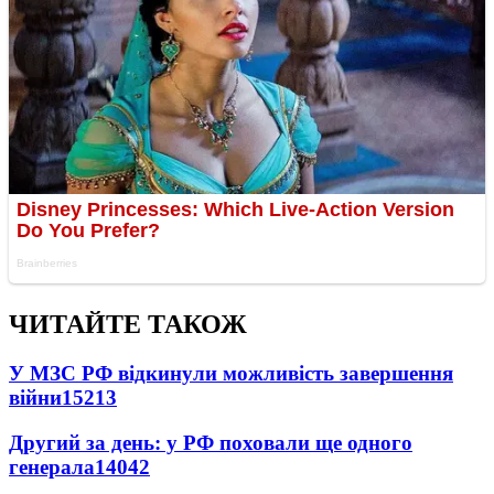
ЧИТАЙТЕ ТАКОЖ
У МЗС РФ відкинули можливість завершення
війни
15213
Другий за день: у РФ поховали ще одного
генерала
14042