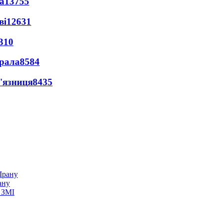
а
13755
ві
12631
310
ерала
8584
'язниця
8435
ану
 ЗМІ