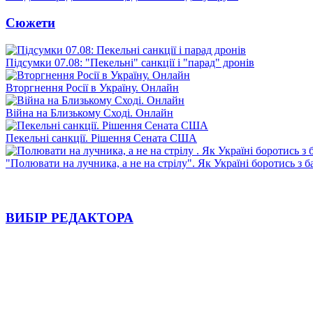
Сюжети
Підсумки 07.08: "Пекельні" санкції і "парад" дронів
Вторгнення Росії в Україну. Онлайн
Війна на Близькому Сході. Онлайн
Пекельні санкції. Рішення Сената США
"Полювати на лучника, а не на стрілу". Як Україні боротись з 
ВИБІР РЕДАКТОРА