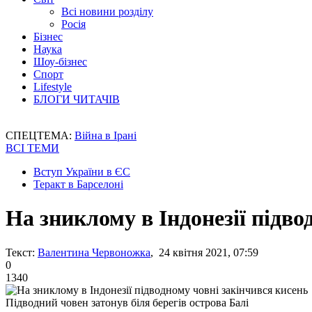
Всі новини розділу
Росія
Бізнес
Наука
Шоу-бізнес
Спорт
Lifestyle
БЛОГИ ЧИТАЧІВ
СПЕЦТЕМА:
Війна в Ірані
ВСІ ТЕМИ
Вступ України в ЄС
Теракт в Барселоні
На зниклому в Індонезії підво
Текст:
Валентина Червоножка
, 24 квітня 2021, 07:59
0
1340
Підводний човен затонув біля берегів острова Балі