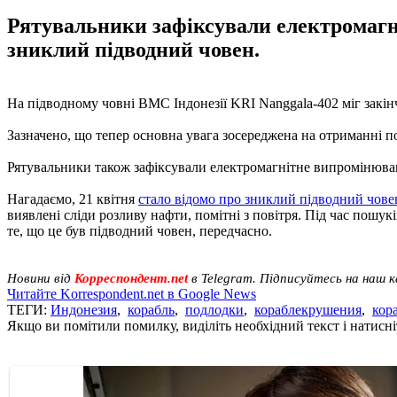
Рятувальники зафіксували електромагні
зниклий підводний човен.
На підводному човні ВМС Індонезії KRI Nanggala-402 міг закін
Зазначено, що тепер основна увага зосереджена на отриманні пот
Рятувальники також зафіксували електромагнітне випромінюван
Нагадаємо, 21 квітня
стало відомо про зниклий підводний човен
виявлені сліди розливу нафти, помітні з повітря. Під час пошук
те, що це був підводний човен, передчасно.
Новини від
Корреспондент.net
в Telegram. Підписуйтесь на наш 
Читайте Korrespondent.net в Google News
ТЕГИ:
Индонезия
,
корабль
,
подлодки
,
кораблекрушения
,
кор
Якщо ви помітили помилку, виділіть необхідний текст і натисніт