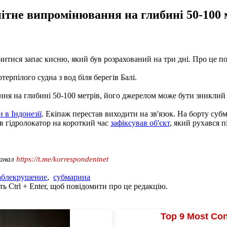
тне випромінювання на глибині 50-100 
читися запас кисню, який був розрахований на три дні. Про це п
ерпілого судна з вод біля берегів Балі.
ня на глибині 50-100 метрів, його джерелом може бути зниклий
 в Індонезії
. Екіпаж перестав виходити на зв'язок. На борту суб
ів гідролокатор на короткий час
зафіксував об'єкт
, який рухався 
канал
https://t.me/korrespondentnet
аблекрушение
,
субмарина
ь Ctrl + Enter, щоб повідомити про це редакцію.