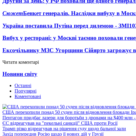
Другий за день: у РФ поховали ще одного генерал
Сюжет
Бенкет генералів. Наслідки вибуху в Моск
Україна поставила Путіна перед дилемою - ЗМІ
10
Вибух у ресторані: у Москві таємно поховали ген
Ексочільнику МЗС Угорщини Сійярто загрожує в
Читати коментарі
Новини світу
Останні
Популярні
Коментовані
США перехопили понад 50 суден після відновлення блокади Ір
Пентагон придбає лазери для боротьби з дронами на $400 млн -
ЄС відреагував на "пекельні санкції" США проти Росії
Трамп різко відреагував на рішення суду щодо бальної зали
Захід попередив Росію щодо її нових дій у Грузії