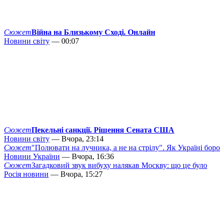
Сюжет
Війна на Близькому Сході. Онлайн
Новини світу
— 00:07
Сюжет
Пекельні санкції. Рішення Сената США
Новини світу
— Вчора, 23:14
Сюжет
"Полювати на лучника, а не на стрілу". Як Україні бор
Новини України
— Вчора, 16:36
Сюжет
Загадковий звук вибуху налякав Москву: що це було
Росія новини
— Вчора, 15:27