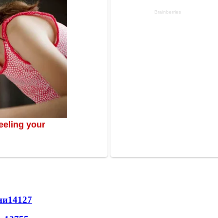
ни
14127