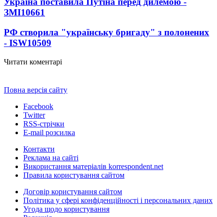
Україна поставила Путіна перед дилемою -
ЗМІ
10661
РФ створила "українську бригаду" з полонених
- ISW
10509
Читати коментарі
Повна версія сайту
Facebook
Twitter
RSS-стрічки
E-mail розсилка
Контакти
Реклама на сайті
Використання матеріалів korrespondent.net
Правила користування сайтом
Договір користування сайтом
Політика у сфері конфіденційності і персональних даних
Угода щодо користування