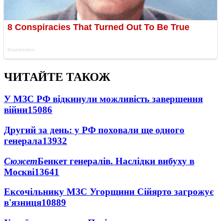
ЧИТАЙТЕ ТАКОЖ
У МЗС РФ відкинули можливість завершення
війни
15086
Другий за день: у РФ поховали ще одного
генерала
13932
Сюжет
Бенкет генералів. Наслідки вибуху в
Москві
13641
Ексочільнику МЗС Угорщини Сійярто загрожує
в'язниця
10889