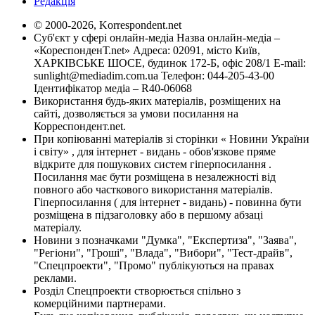
Редакція
© 2000-2026, Korrespondent.net
Суб'єкт у сфері онлайн-медіа Назва онлайн-медіа –
«КореспонденТ.net» Адреса: 02091, місто Київ,
ХАРКІВСЬКЕ ШОСЕ, будинок 172-Б, офіс 208/1 E-mail:
sunlight@mediadim.com.ua
Телефон: 044-205-43-00
Ідентифікатор медіа – R40-06068
Використання будь-яких матеріалів, розміщених на
сайті, дозволяється за умови посилання на
Корреспондент.net.
При копіюванні матеріалів зі сторінки « Новини України
і світу» , для інтернет - видань - обов'язкове пряме
відкрите для пошукових систем гіперпосилання .
Посилання має бути розміщена в незалежності від
повного або часткового використання матеріалів.
Гіперпосилання ( для інтернет - видань) - повинна бути
розміщена в підзаголовку або в першому абзаці
матеріалу.
Новини з позначками "Думка", "Експертиза", "Заява",
"Регіони", "Гроші", "Влада", "Вибори", "Тест-драйв",
"Спецпроекти", "Промо" публікуються на правах
реклами.
Розділ Спецпроекти створюється спільно з
комерційними партнерами.