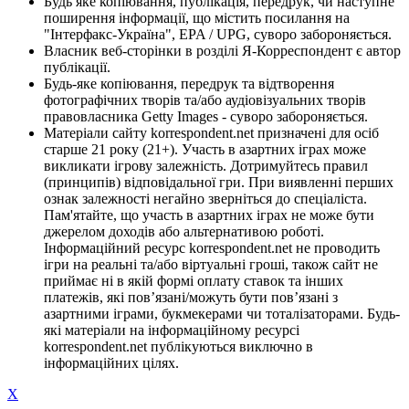
Будь яке копіювання, публікація, передрук, чи наступне
поширення інформації, що містить посилання на
"Інтерфакс-Україна", EPA / UPG, суворо забороняється.
Власник веб-сторінки в розділі Я-Корреспондент є автор
публікації.
Будь-яке копіювання, передрук та відтворення
фотографічних творів та/або аудіовізуальних творів
правовласника Getty Images - суворо забороняється.
Матеріали сайту korrespondent.net призначені для осіб
старше 21 року (21+). Участь в азартних іграх може
викликати ігрову залежність. Дотримуйтесь правил
(принципів) відповідальної гри. При виявленні перших
ознак залежності негайно зверніться до спеціаліста.
Пам'ятайте, що участь в азартних іграх не може бути
джерелом доходів або альтернативою роботі.
Інформаційний ресурс korrespondent.net не проводить
ігри на реальні та/або віртуальні гроші, також сайт не
приймає ні в якій формі оплату ставок та інших
платежів, які пов’язані/можуть бути пов’язані з
азартними іграми, букмекерами чи тоталізаторами. Будь-
які матеріали на інформаційному ресурсі
korrespondent.net публікуються виключно в
інформаційних цілях.
X