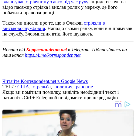
влаштував стрілянину з авто під час руху
. Інцидент зняв на
відео пасажир стрілка і виклав ролик у мережу, де його
побачили правоохоронці.
Також ми писали про те, що в Очакові
стріляли в
військовослужбовця
. Напад о сьомій ранку, коли він прямував
на службу. Зловмисник втік, його шукають.
Новини від
Корреспондент.net
в Telegram. Підписуйтесь на
наш канал
https://t.me/korrespondentnet
Читайте Korrespondent.net в Google News
ТЕГИ:
США
,
стрельба
,
полиция
,
ранение
Якщо ви помітили помилку, виділіть необхідний текст і
натисніть Ctrl + Enter, щоб повідомити про це редакцію.