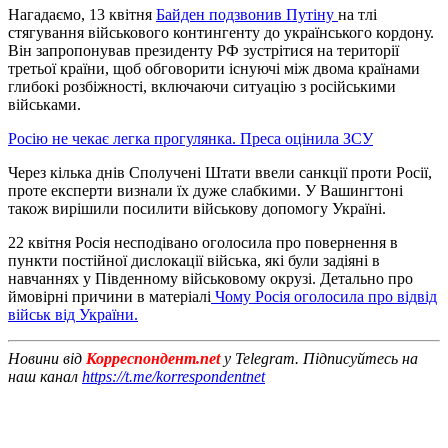
Нагадаємо, 13 квітня
Байден подзвонив Путіну
на тлі
стягування військового контингенту до українського кордону.
Він запропонував президенту РФ зустрітися на території
третьої країни, щоб обговорити існуючі між двома країнами
глибокі розбіжності, включаючи ситуацію з російськими
військами.
Росію не чекає легка прогулянка. Преса оцінила ЗСУ
Через кілька днів Сполучені Штати ввели санкції проти Росії,
проте експерти визнали їх дуже слабкими. У Вашингтоні
також вирішили посилити військову допомогу Україні.
22 квітня Росія несподівано оголосила про повернення в
пункти постійної дислокації війська, які були задіяні в
навчаннях у Південному військовому окрузі. Детально про
ймовірні причини в матеріалі
Чому Росія оголосила про відвід
військ від України.
Новини від
Корреспондент.net
у Telegram. Підписуйтесь на
наш канал
https://t.me/korrespondentnet