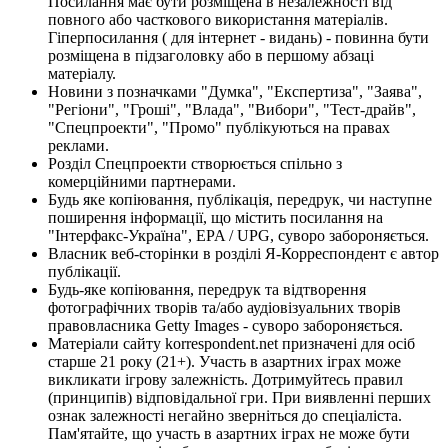
Посилання має бути розміщена в незалежності від
повного або часткового використання матеріалів.
Гіперпосилання ( для інтернет - видань) - повинна бути
розміщена в підзаголовку або в першому абзаці
матеріалу.
Новини з позначками "Думка", "Експертиза", "Заява",
"Регіони", "Гроші", "Влада", "Вибори", "Тест-драйв",
"Спецпроекти", "Промо" публікуються на правах
реклами.
Розділ Спецпроекти створюється спільно з
комерційними партнерами.
Будь яке копіювання, публікація, передрук, чи наступне
поширення інформації, що містить посилання на
"Інтерфакс-Україна", EPA / UPG, суворо забороняється.
Власник веб-сторінки в розділі Я-Корреспондент є автор
публікації.
Будь-яке копіювання, передрук та відтворення
фотографічних творів та/або аудіовізуальних творів
правовласника Getty Images - суворо забороняється.
Матеріали сайту korrespondent.net призначені для осіб
старше 21 року (21+). Участь в азартних іграх може
викликати ігрову залежність. Дотримуйтесь правил
(принципів) відповідальної гри. При виявленні перших
ознак залежності негайно зверніться до спеціаліста.
Пам'ятайте, що участь в азартних іграх не може бути