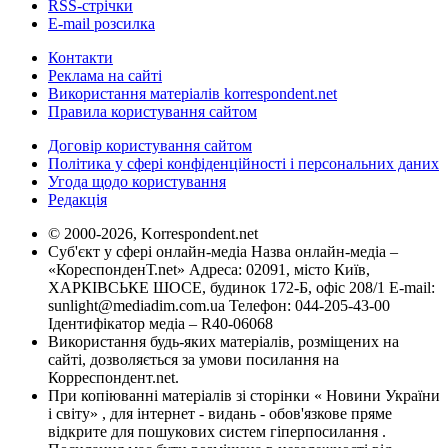
RSS-стрічки
E-mail розсилка
Контакти
Реклама на сайті
Використання матеріалів korrespondent.net
Правила користування сайтом
Договір користування сайтом
Політика у сфері конфіденційності і персональних даних
Угода щодо користування
Редакція
© 2000-2026, Korrespondent.net
Суб'єкт у сфері онлайн-медіа Назва онлайн-медіа –
«КореспонденТ.net» Адреса: 02091, місто Київ,
ХАРКІВСЬКЕ ШОСЕ, будинок 172-Б, офіс 208/1 E-mail:
sunlight@mediadim.com.ua
Телефон: 044-205-43-00
Ідентифікатор медіа – R40-06068
Використання будь-яких матеріалів, розміщених на
сайті, дозволяється за умови посилання на
Корреспондент.net.
При копіюванні матеріалів зі сторінки « Новини України
і світу» , для інтернет - видань - обов'язкове пряме
відкрите для пошукових систем гіперпосилання .