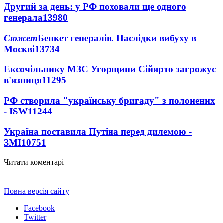
Другий за день: у РФ поховали ще одного
генерала
13980
Сюжет
Бенкет генералів. Наслідки вибуху в
Москві
13734
Ексочільнику МЗС Угорщини Сійярто загрожує
в'язниця
11295
РФ створила "українську бригаду" з полонених
- ISW
11244
Україна поставила Путіна перед дилемою -
ЗМІ
10751
Читати коментарі
Повна версія сайту
Facebook
Twitter