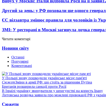
Вибух у Москві: Італія відповіла Росії на її заяви
1
Другий за день: у РФ поховали ще одного генерал
ЄС відзавтра змінює правила для чоловіків із Ук
ЗМІ: У ресторані в Москві загинула дочка генера
Читати коментарі
Новини світу
Останні
Популярні
Коментовані
У Польщі знову пошкодили українське місце пам'яті
Сюжет
Зміни в армії РФ: що стоїть за рішенням Путіна
Британія розширила санкції проти Росії
В Ізраїлі українку звинуватили у шпигунстві на користь Ірану
Литовська розвідка заявила про можливі провокації РФ з укра
Сюжети