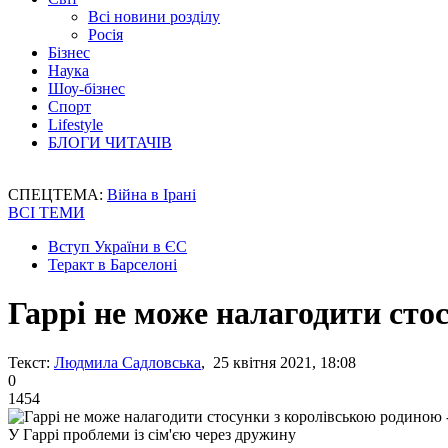
Всі новини розділу
Росія
Бізнес
Наука
Шоу-бізнес
Спорт
Lifestyle
БЛОГИ ЧИТАЧІВ
СПЕЦТЕМА:
Війна в Ірані
ВСІ ТЕМИ
Вступ України в ЄС
Теракт в Барселоні
Гаррі не може налагодити сто
Текст:
Людмила Садловська
, 25 квітня 2021, 18:08
0
1454
У Гаррі проблеми із сім'єю через дружину