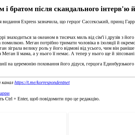
м і братом після скандального інтерв'ю 
я видання Express зазначила, що герцог Сассекський, принц Гар
рі знаходиться за океаном в тисячах миль від сім'ї і друзів з й
а помилкою. Меган потрібно тримати чоловіка в ізоляції й окремо
н зіграла велику роль у його відмові від усього, чим він раніше
 Меган її мама, а у нього її немає. А тепер у нього ще й зіпсован
нії на церемонію поховання його дідуся, герцога Единбурзького
ш канал
https://t.me/korrespondentnet
арри
ь Ctrl + Enter, щоб повідомити про це редакцію.