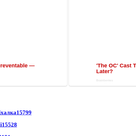
іхалка
15799
ї
15528