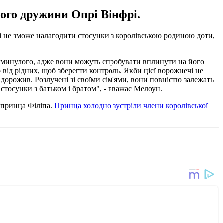
його дружини Опрі Вінфрі.
рі не зможе налагодити стосунки з королівською родиною доти,
ого минулого, адже вони можуть спробувати вплинути на його
 від рідних, щоб зберегти контроль. Якби цієї ворожнечі не
 дорожив. Розлучені зі своїми сім'ями, вони повністю залежать
і стосунки з батьком і братом", - вважає Мелоун.
 принца Філіпа.
Принца холодно зустріли члени королівської