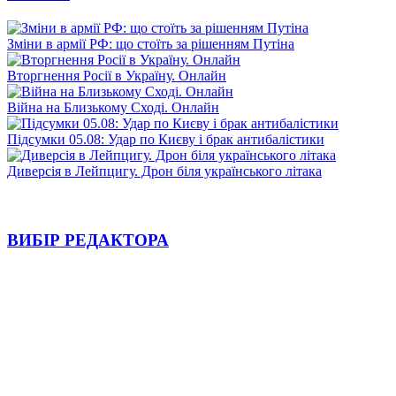
Зміни в армії РФ: що стоїть за рішенням Путіна
Вторгнення Росії в Україну. Онлайн
Війна на Близькому Сході. Онлайн
Підсумки 05.08: Удар по Києву і брак антибалістики
Диверсія в Лейпцигу. Дрон біля українського літака
ВИБІР РЕДАКТОРА