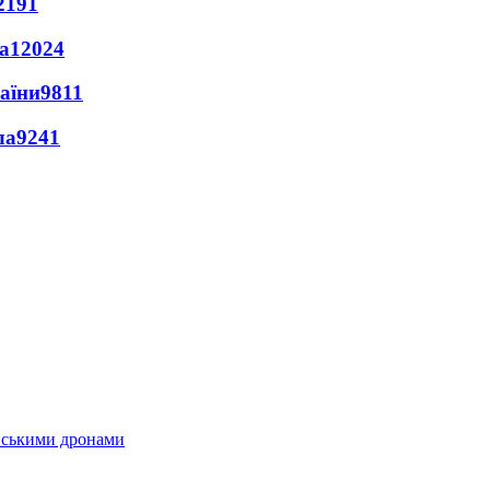
2191
а
12024
раїни
9811
ла
9241
їнськими дронами