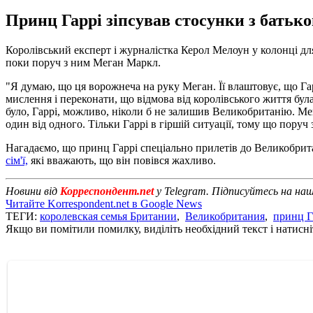
Принц Гаррі зіпсував стосунки з батько
Королівський експерт і журналістка Керол Мелоун у колонці дл
поки поруч з ним Меган Маркл.
"Я думаю, що ця ворожнеча на руку Меган. Її влаштовує, що Гар
мислення і переконати, що відмова від королівського життя бул
було, Гаррі, можливо, ніколи б не залишив Великобританію. Мега
один від одного. Тільки Гаррі в гіршій ситуації, тому що поруч з
Нагадаємо, що принц Гаррі спеціально прилетів до Великобрита
сім'ї,
які вважають, що він повівся жахливо.
Новини від
Корреспондент.net
у Telegram. Підписуйтесь на на
Читайте Korrespondent.net в Google News
ТЕГИ:
королевская семья Британии
,
Великобритания
,
принц Г
Якщо ви помітили помилку, виділіть необхідний текст і натисніт