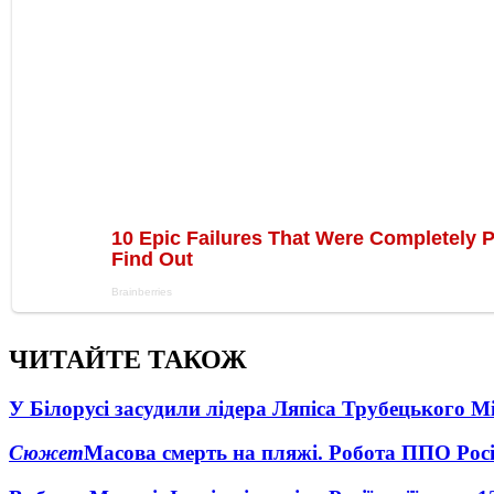
ЧИТАЙТЕ ТАКОЖ
У Білорусі засудили лідера Ляпіса Трубецького М
Сюжет
Масова смерть на пляжі. Робота ППО Росі