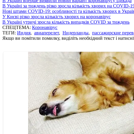
В Україні вперше виявили новий варіант коронавірусу Цикада
В Україні за тиждень різко зросла кількість хворих на COVID-1
Нові штами COVID-19: особливості та кількість хворих в Украї
У Києві різко зросла кількість хворих на коронавірус
В Україні утричі зросла кількість випадків COVID за тиждень
СПЕЦТЕМА:
Коронавірус
ТЕГИ:
Индия
,
авиаперелет
,
Нидерланды
,
пассажирские перев
Якщо ви помітили помилку, виділіть необхідний текст і натисніт