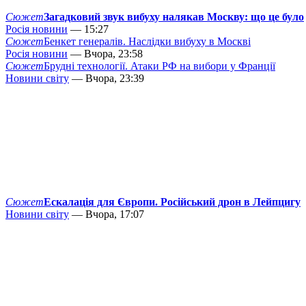
Сюжет
Загадковий звук вибуху налякав Москву: що це було
Росія новини
— 15:27
Сюжет
Бенкет генералів. Наслідки вибуху в Москві
Росія новини
— Вчора, 23:58
Сюжет
Брудні технології. Атаки РФ на вибори у Франції
Новини світу
— Вчора, 23:39
Сюжет
Ескалація для Європи. Російський дрон в Лейпцигу
Новини світу
— Вчора, 17:07