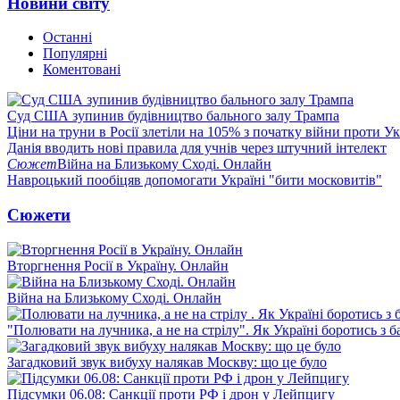
Новини світу
Останні
Популярні
Коментовані
Суд США зупинив будівництво бального залу Трампа
Ціни на труни в Росії злетіли на 105% з початку війни проти У
Данія вводить нові правила для учнів через штучний інтелект
Сюжет
Війна на Близькому Сході. Онлайн
Навроцький пообіцяв допомогати Україні "бити московитів"
Сюжети
Вторгнення Росії в Україну. Онлайн
Війна на Близькому Сході. Онлайн
"Полювати на лучника, а не на стрілу". Як Україні боротись з 
Загадковий звук вибуху налякав Москву: що це було
Підсумки 06.08: Санкції проти РФ і дрон у Лейпцигу