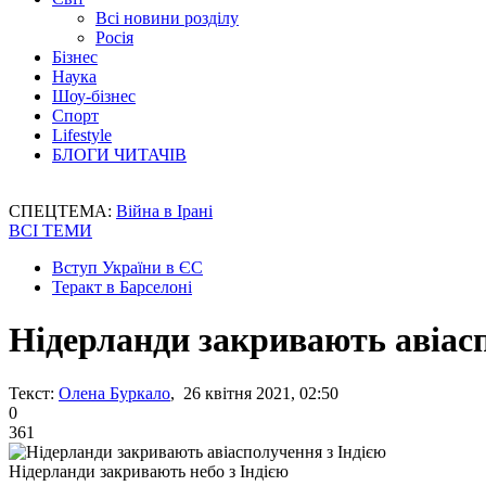
Всі новини розділу
Росія
Бізнес
Наука
Шоу-бізнес
Спорт
Lifestyle
БЛОГИ ЧИТАЧІВ
СПЕЦТЕМА:
Війна в Ірані
ВСІ ТЕМИ
Вступ України в ЄС
Теракт в Барселоні
Нідерланди закривають авіасп
Текст:
Олена Буркало
, 26 квітня 2021, 02:50
0
361
Нідерланди закривають небо з Індією