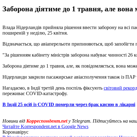
Заборона діятиме до 1 травня, але вона 
Влада Нідерландів прийняла рішення ввести заборону на всі паса
поширеній у неділю, 25 квітня.
Відзначається, що авіаперельоти припиняються, щоб запобігт
"За рішенням кабінету міністрів заборона набуває чинності 26 
Заборона діятиме до 1 травня, але, як повідомляється, вона мож
Нідерланди закрили пасажирське авіасполучення також із ПАР т
Нагадаємо, в Індії третій день поспіль фіксують
світовий рекорд
переживає COVID-катастрофу.
В Індії 25 осіб із COVID померли через брак кисню в лікарні
Новини від
Корреспондент.net
у Telegram. Підписуйтесь на на
Читайте Korrespondent.net в Google News
Коронавірус