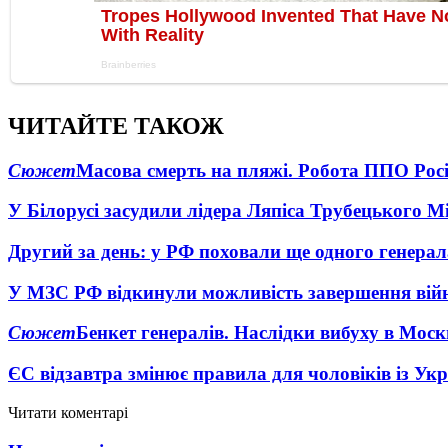
ЧИТАЙТЕ ТАКОЖ
Сюжет
Масова смерть на пляжі. Робота ППО Росі
У Білорусі засудили лідера Ляпіса Трубецького М
Другий за день: у РФ поховали ще одного генерал
У МЗС РФ відкинули можливість завершення вій
Сюжет
Бенкет генералів. Наслідки вибуху в Моск
ЄС відзавтра змінює правила для чоловіків із Ук
Читати коментарі