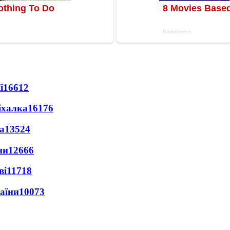
ї
16612
іхалка
16176
а
13524
ни
12666
ві
11718
раїни
10073