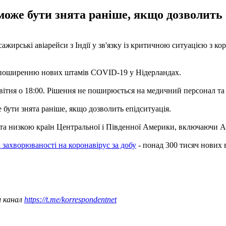
може бути знята раніше, якщо дозволить е
жирські авіарейси з Індії у зв'язку із критичною ситуацією з кор
и поширенню нових штамів COVID-19 у Нідерландах.
квітня о 18:00. Рішення не поширюється на медичний персонал та 
е бути знята раніше, якщо дозволить епідситуація.
а низкою країн Центральної і Південної Америки, включаючи Арг
 захворюваності на коронавірус за добу
- понад 300 тисяч нових 
ш канал
https://t.me/korrespondentnet