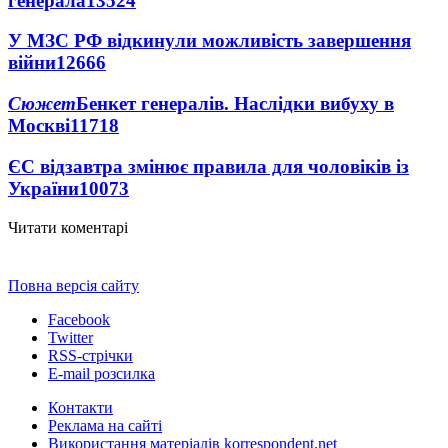
генерала
13524
У МЗС РФ відкинули можливість завершення
війни
12666
Сюжет
Бенкет генералів. Наслідки вибуху в
Москві
11718
ЄС відзавтра змінює правила для чоловіків із
України
10073
Читати коментарі
Повна версія сайту
Facebook
Twitter
RSS-стрічки
E-mail розсилка
Контакти
Реклама на сайті
Використання матеріалів korrespondent.net