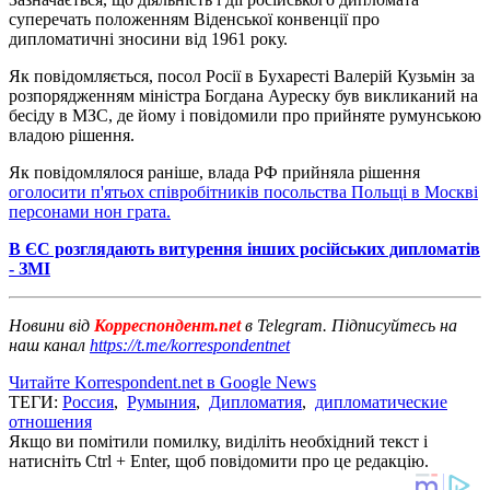
суперечать положенням Віденської конвенції про
дипломатичні зносини від 1961 року.
Як повідомляється, посол Росії в Бухаресті Валерій Кузьмін за
розпорядженням міністра Богдана Ауреску був викликаний на
бесіду в МЗС, де йому і повідомили про прийняте румунською
владою рішення.
Як повідомлялося раніше, влада РФ прийняла рішення
оголосити п'ятьох співробітників посольства Польщі в Москві
персонами нон грата.
В ЄС розглядають витурення інших російських дипломатів
- ЗМІ
Новини від
Корреспондент.net
в Telegram. Підписуйтесь на
наш канал
https://t.me/korrespondentnet
Читайте Korrespondent.net в Google News
ТЕГИ:
Россия
,
Румыния
,
Дипломатия
,
дипломатические
отношения
Якщо ви помітили помилку, виділіть необхідний текст і
натисніть Ctrl + Enter, щоб повідомити про це редакцію.