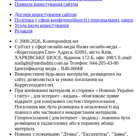
Правила користування сайтом
Договір користування сайтом
Політика у сфері конфіденційності і персональних даних
Угода щодо користування
Редакція
© 2000-2026, Korrespondent.net
Суб'єкт у сфері онлайн-медіа Назва онлайн-медіа –
«КореспонденТ.net» Адреса: 02091, місто Київ,
ХАРКІВСЬКЕ ШОСЕ, будинок 172-Б, офіс 208/1 E-mail:
sunlight@mediadim.com.ua
Телефон: 044-205-43-00
Ідентифікатор медіа – R40-06068
Використання будь-яких матеріалів, розміщених на
сайті, дозволяється за умови посилання на
Корреспондент.net.
При копіюванні матеріалів зі сторінки « Новини України
і світу» , для інтернет - видань - обов'язкове пряме
відкрите для пошукових систем гіперпосилання .
Посилання має бути розміщена в незалежності від
повного або часткового використання матеріалів.
Гіперпосилання ( для інтернет - видань) - повинна бути
розміщена в підзаголовку або в першому абзаці
матеріалу.
Новини з позначками "Думка", "Експертиза", "Заява",