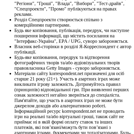
"Регіони", "Гроші", "Влада", "Вибори", "Тест-драйв",
"Спецпроекти", "Промо" публікуються на правах
реклами.
Розділ Спецпроекти створюється спільно з
комерційними партнерами.
Будь яке копіювання, публікація, передрук, чи наступне
поширення інформації, що містить посилання на
"Інтерфакс-Україна", EPA / UPG, суворо забороняється.
Власник веб-сторінки в розділі Я-Корреспондент є автор
публікації.
Будь-яке копіювання, передрук та відтворення
фотографічних творів та/або аудіовізуальних творів
правовласника Getty Images - суворо забороняється.
Матеріали сайту korrespondent.net призначені для осіб
старше 21 року (21+). Участь в азартних іграх може
викликати ігрову залежність. Дотримуйтесь правил
(принципів) відповідальної гри. При виявленні перших
ознак залежності негайно зверніться до спеціаліста.
Пам'ятайте, що участь в азартних іграх не може бути
джерелом доходів або альтернативою роботі.
Інформаційний ресурс korrespondent.net не проводить
ігри на реальні та/або віртуальні гроші, також сайт не
приймає ні в якій формі оплату ставок та інших
платежів, які пов’язані/можуть бути пов’язані з
азартними іграми, букмекерами чи тоталізаторами. Будь-