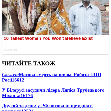
ЧИТАЙТЕ ТАКОЖ
Сюжет
Масова смерть на пляжі. Робота ППО
Росії
16612
У Білорусі засудили лідера Ляпіса Трубецького
Міхалка
16176
Другий за день: у РФ поховали ще одного