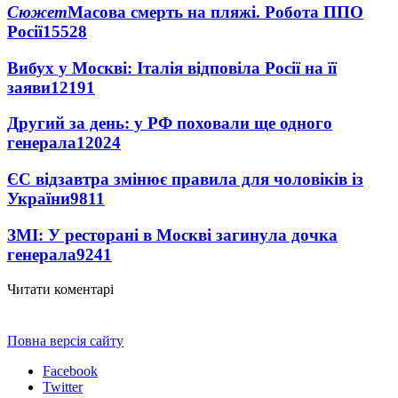
Сюжет
Масова смерть на пляжі. Робота ППО
Росії
15528
Вибух у Москві: Італія відповіла Росії на її
заяви
12191
Другий за день: у РФ поховали ще одного
генерала
12024
ЄС відзавтра змінює правила для чоловіків із
України
9811
ЗМІ: У ресторані в Москві загинула дочка
генерала
9241
Читати коментарі
Повна версія сайту
Facebook
Twitter