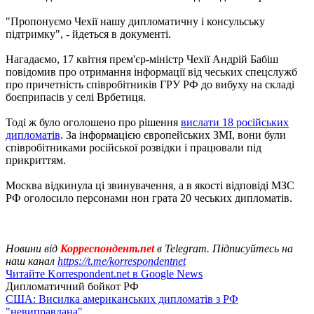
"Пропонуємо Чехії нашу дипломатичну і консульську
підтримку", - йдеться в документі.
Нагадаємо, 17 квітня прем'єр-міністр Чехії Андрій Бабіш
повідомив про отримання інформації від чеських спецслужб
про причетність співробітників ГРУ РФ до вибуху на складі
боєприпасів у селі Врбетиця.
Тоді ж було оголошено про рішення
вислати 18 російських
дипломатів
. За інформацією європейських ЗМІ, вони були
співробітниками російської розвідки і працювали під
прикриттям.
Москва відкинула ці звинувачення, а в якості відповіді МЗС
РФ оголосило персонами нон грата 20 чеських дипломатів.
Новини від
Корреспондент.net
в Telegram. Підписуйтесь на
наш канал
https://t.me/korrespondentnet
Читайте Korrespondent.net в Google News
Дипломатичний бойкот РФ
США: Висилка американських дипломатів з РФ
"невиправдана"