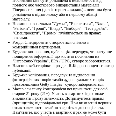
Посилання має бути розміщена в незалежності від
повного або часткового використання матеріалів.
Гіперпосилання ( для інтернет - видань) - повинна бути
розміщена в підзаголовку або в першому абзаці
матеріалу.
Новини з позначками "Думка", "Експертиза", "Заява",
"Регіони", "Гроші", "Влада", "Вибори", "Тест-драйв",
"Спецпроекти", "Промо" публікуються на правах
реклами.
Розділ Спецпроекти створюється спільно з
комерційними партнерами.
Будь яке копіювання, публікація, передрук, чи наступне
поширення інформації, що містить посилання на
"Інтерфакс-Україна", EPA / UPG, суворо забороняється.
Власник веб-сторінки в розділі Я-Корреспондент є автор
публікації.
Будь-яке копіювання, передрук та відтворення
фотографічних творів та/або аудіовізуальних творів
правовласника Getty Images - суворо забороняється.
Матеріали сайту korrespondent.net призначені для осіб
старше 21 року (21+). Участь в азартних іграх може
викликати ігрову залежність. Дотримуйтесь правил
(принципів) відповідальної гри. При виявленні перших
ознак залежності негайно зверніться до спеціаліста.
Пам'ятайте, що участь в азартних іграх не може бути