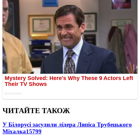
ЧИТАЙТЕ ТАКОЖ
У Білорусі засудили лідера Ляпіса Трубецького
Міхалка
15799