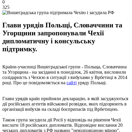
0
325
Глави урядів Польщі, Словаччини та
Угорщини запропонували Чехії
дипломатичну і консульську
підтримку.
Країни-учасниці Вишеградської групи - Польща, Словаччина
та Угорщина - на засіданні в понеділок, 26 квітня, висловили
солідарність з Чехією в ситуації з вибухами у Врбетиці в 2014
році. Про це повідомляється на
сайті
уряду Польщі.
Глави урядів країн прийняли декларацію, в якій засуджуються
дії російських агентів військової розвідки, яких підозрюють в
організації вибухів на складі боєприпасів під Врбетицею.
Також група засудила дії Росії у відповідь на рішення Чехії
вислати 18 російських дипломатів. Відповідне вислання 20
чеських дипломатів з РФ названо "невідповідною мірою".