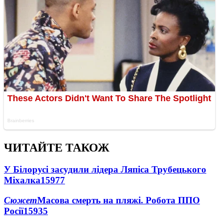
ЧИТАЙТЕ ТАКОЖ
У Білорусі засудили лідера Ляпіса Трубецького
Міхалка
15977
Сюжет
Масова смерть на пляжі. Робота ППО
Росії
15935