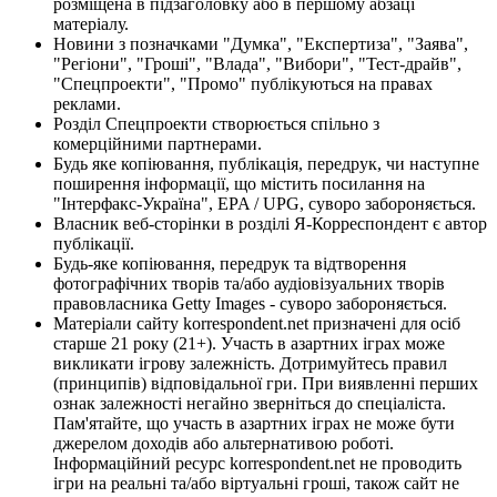
розміщена в підзаголовку або в першому абзаці
матеріалу.
Новини з позначками "Думка", "Експертиза", "Заява",
"Регіони", "Гроші", "Влада", "Вибори", "Тест-драйв",
"Спецпроекти", "Промо" публікуються на правах
реклами.
Розділ Спецпроекти створюється спільно з
комерційними партнерами.
Будь яке копіювання, публікація, передрук, чи наступне
поширення інформації, що містить посилання на
"Інтерфакс-Україна", EPA / UPG, суворо забороняється.
Власник веб-сторінки в розділі Я-Корреспондент є автор
публікації.
Будь-яке копіювання, передрук та відтворення
фотографічних творів та/або аудіовізуальних творів
правовласника Getty Images - суворо забороняється.
Матеріали сайту korrespondent.net призначені для осіб
старше 21 року (21+). Участь в азартних іграх може
викликати ігрову залежність. Дотримуйтесь правил
(принципів) відповідальної гри. При виявленні перших
ознак залежності негайно зверніться до спеціаліста.
Пам'ятайте, що участь в азартних іграх не може бути
джерелом доходів або альтернативою роботі.
Інформаційний ресурс korrespondent.net не проводить
ігри на реальні та/або віртуальні гроші, також сайт не