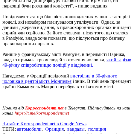
причепили на днище фігуру голови свині. Крім того, на
парковці були розкидані конфетті", - пише видання.
Повідомляється. що більшість пошкоджених машин - застарілі
моделі, які незабаром планувалося утилізувати. Однак, за
даними джерела видання, в правоохоронних органах інцидент
сприйняли серйозно. За його словами, після того, що сталося
в Рамбуйє, влада хоче показати, що піклуються про безпеку
правоохоронних органів.
Раніше у французькому місті Рамбуйє, в передмісті Парижа,
влада затримала трьох людей з оточення чоловіка,
який зарізав
49-річну співробітницю поліції у відділенні.
Нагадаємо, у Франції невідомий
вистрілив в 30-річного
чоловіка в центрі міста Монпельє
і зник. В той день президент
країни Еммануель Макрон перебував з візитом в місті.
Новини від
Корреспондент.net
в Telegram. Підписуйтесь на наш
канал
https://t.me/korrespondentnet
Читайте Korrespondent.net в Google News
ТЕГИ:
автомобили
,
Франция
,
вандалы
,
полиция