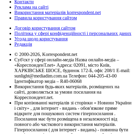
Контакти
Реклама на сайті
Використання матеріалів korrespondent.net
Правила користування сайтом
Договір користування сайтом
Політика у сфері конфіденційності і персональних даних
Угода щодо користування
Редакція
© 2000-2026, Korrespondent.net
Суб'єкт у сфері онлайн-медіа Назва онлайн-медіа –
«КореспонденТ.net» Адреса: 02091, місто Київ,
ХАРКІВСЬКЕ ШОСЕ, будинок 172-Б, офіс 208/1 E-mail:
sunlight@mediadim.com.ua
Телефон: 044-205-43-00
Ідентифікатор медіа – R40-06068
Використання будь-яких матеріалів, розміщених на
сайті, дозволяється за умови посилання на
Корреспондент.net.
При копіюванні матеріалів зі сторінки « Новини України
і світу» , для інтернет - видань - обов'язкове пряме
відкрите для пошукових систем гіперпосилання .
Посилання має бути розміщена в незалежності від
повного або часткового використання матеріалів.
Гіперпосилання ( для інтернет - видань) - повинна бути