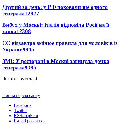
Другий за день: у РФ поховали ще одного
генерала
12927
Вибух у Москві: Італія відповіла Росії на її
заяви
12308
ЄС відзавтра змінює правила для чоловіків із
України
9945
ЗМІ: У ресторані в Москві загинула дочка
генерала
9395
Читати коментарі
Повна версія сайту
Facebook
Twitter
RSS-стрічки
E-mail розсилка