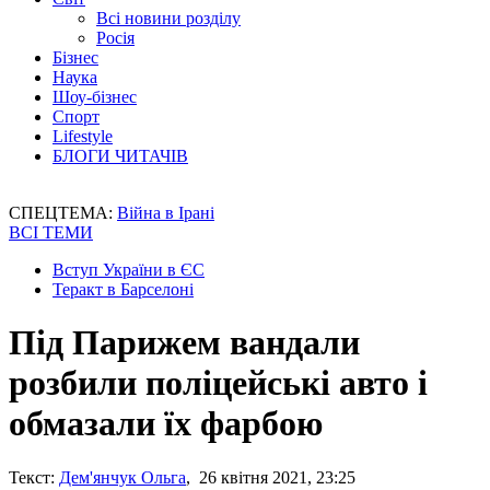
Всі новини розділу
Росія
Бізнес
Наука
Шоу-бізнес
Спорт
Lifestyle
БЛОГИ ЧИТАЧІВ
СПЕЦТЕМА:
Війна в Ірані
ВСІ ТЕМИ
Вступ України в ЄС
Теракт в Барселоні
Під Парижем вандали
розбили поліцейські авто і
обмазали їх фарбою
Текст:
Дем'янчук Ольга
, 26 квітня 2021, 23:25