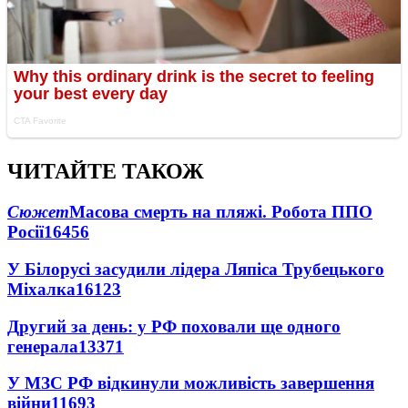
ЧИТАЙТЕ ТАКОЖ
Сюжет
Масова смерть на пляжі. Робота ППО
Росії
16456
У Білорусі засудили лідера Ляпіса Трубецького
Міхалка
16123
Другий за день: у РФ поховали ще одного
генерала
13371
У МЗС РФ відкинули можливість завершення
війни
11693