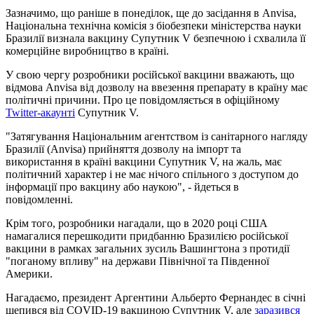
Зазначимо, що раніше в понеділок, ще до засідання в Anvisa,
Національна технічна комісія з біобезпеки міністерства науки
Бразилії визнала вакцину Супутник V безпечною і схвалила її
комерційне виробництво в країні.
У свою чергу розробники російської вакцини вважають, що
відмова Anvisa від дозволу на ввезення препарату в країну має
політичні причини. Про це повідомляється в офіційному
Twitter-акаунті
Супутник V.
"Затягування Національним агентством із санітарного нагляду
Бразилії (Anvisa) прийняття дозволу на імпорт та
використання в країні вакцини Супутник V, на жаль, має
політичний характер і не має нічого спільного з доступом до
інформації про вакцину або наукою", - йдеться в
повідомленні.
Крім того, розробники нагадали, що в 2020 році США
намагалися перешкодити придбанню Бразилією російської
вакцини в рамках загальних зусиль Вашингтона з протидії
"поганому впливу" на держави Північної та Південної
Америки.
Нагадаємо, президент Аргентини Альберто Фернандес в січні
щепився від COVID-19 вакциною Супутник V, але
заразився