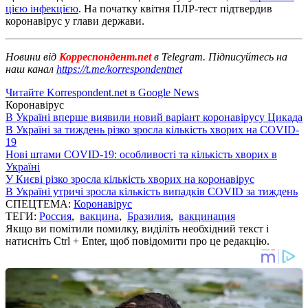
цією інфекцією
. На початку квітня ПЛР-тест підтвердив
коронавірус у глави держави.
Новини від
Корреспондент.net
в Telegram. Підписуйтесь на
наш канал
https://t.me/korrespondentnet
Читайте Korrespondent.net в Google News
Коронавірус
В Україні вперше виявили новий варіант коронавірусу Цикада
В Україні за тиждень різко зросла кількість хворих на COVID-
19
Нові штами COVID-19: особливості та кількість хворих в
Україні
У Києві різко зросла кількість хворих на коронавірус
В Україні утричі зросла кількість випадків COVID за тиждень
СПЕЦТЕМА:
Коронавірус
ТЕГИ:
Россия
,
вакцина
,
Бразилия
,
вакцинация
Якщо ви помітили помилку, виділіть необхідний текст і
натисніть Ctrl + Enter, щоб повідомити про це редакцію.