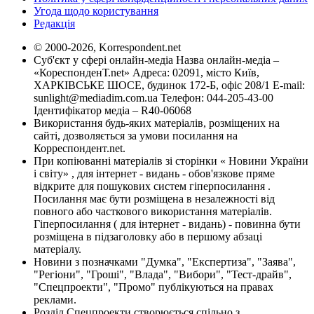
Угода щодо користування
Редакція
© 2000-2026, Korrespondent.net
Суб'єкт у сфері онлайн-медіа Назва онлайн-медіа –
«КореспонденТ.net» Адреса: 02091, місто Київ,
ХАРКІВСЬКЕ ШОСЕ, будинок 172-Б, офіс 208/1 E-mail:
sunlight@mediadim.com.ua
Телефон: 044-205-43-00
Ідентифікатор медіа – R40-06068
Використання будь-яких матеріалів, розміщених на
сайті, дозволяється за умови посилання на
Корреспондент.net.
При копіюванні матеріалів зі сторінки « Новини України
і світу» , для інтернет - видань - обов'язкове пряме
відкрите для пошукових систем гіперпосилання .
Посилання має бути розміщена в незалежності від
повного або часткового використання матеріалів.
Гіперпосилання ( для інтернет - видань) - повинна бути
розміщена в підзаголовку або в першому абзаці
матеріалу.
Новини з позначками "Думка", "Експертиза", "Заява",
"Регіони", "Гроші", "Влада", "Вибори", "Тест-драйв",
"Спецпроекти", "Промо" публікуються на правах
реклами.
Розділ Спецпроекти створюється спільно з