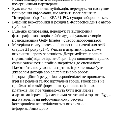
комерційними партнерами.
Будь яке копіювання, публікація, передрук, чи наступне
поширення інформації, що містить посилання на
"Інтерфакс-Україна", EPA / UPG, суворо забороняється.
Власник веб-сторінки в розділі Я-Корреспондент є автор
публікації.
Будь-яке копіювання, передрук та відтворення
фотографічних творів та/або аудіовізуальних творів
правовласника Getty Images - суворо забороняється.
Матеріали сайту korrespondent.net призначені для осіб
старше 21 року (21+). Участь в азартних іграх може
викликати ігрову залежність. Дотримуйтесь правил
(принципів) відповідальної гри. При виявленні перших
ознак залежності негайно зверніться до спеціаліста.
Пам'ятайте, що участь в азартних іграх не може бути
джерелом доходів або альтернативою роботі.
Інформаційний ресурс korrespondent.net не проводить
ігри на реальні та/або віртуальні гроші, також сайт не
приймає ні в якій формі оплату ставок та інших
платежів, які пов’язані/можуть бути пов’язані з
азартними іграми, букмекерами чи тоталізаторами. Будь-
які матеріали на інформаційному ресурсі
korrespondent.net публікуються виключно в
інформаційних цілях.