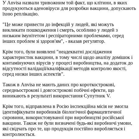
У Anvisa назвали тривожним той факт, що клітини, в яких
продукуються аденовіруси для розробки вакцини, допускають
їхню реплікацію.
"Це може привести до інфекцій у людей, які можуть
викликати пошкодження і смерть, особливо у людей з
низьким імунітетом і респіраторними проблемами, серед
інших проблем зі здоров'ям", - вказав регулятор.
Крім того, були виявлені "неадекватні дослідження
характеристик вакцини, в тому числі щодо аналізу домішок і
контамінуючих вірусів у процесі виробництва, на додаток до
відсутності валідації/кваліфікації методів контролю якості,
серед низки інших аспектів".
Також в Anvisa не мають даних про короткострокові,
середньострокові і довгострокові побічні ефекти, що
виникають в результаті використання Супутник V.
Крім того, відправлена ​​в Росію інспекційна місія не змогла
ідентифікувати виробників біологічної фармацевтичної
сировини, використовуваної при виробництві російської
вакцини. Також не були визначені будь-які виробничі умови,
які свідчать про те, що продукція постійно виробляється і
контролюється.