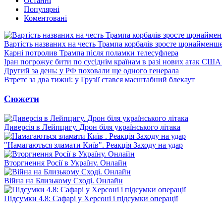
Останні
Популярні
Коментовані
Вартість названих на честь Трампа корбалів зросте щонайменш
Карні потролив Трампа після поламки телесуфлера
Іран погрожує бити по сусіднім країнам в разі нових атак США
Другий за день: у РФ поховали ще одного генерала
Втретє за два тижні: у Грузії стався масштабний блекаут
Сюжети
Диверсія в Лейпцигу. Дрон біля українського літака
"Намагаються зламати Київ". Реакція Заходу на удар
Вторгнення Росії в Україну. Онлайн
Війна на Близькому Сході. Онлайн
Підсумки 4.8: Сафарі у Херсоні і підсумки операції