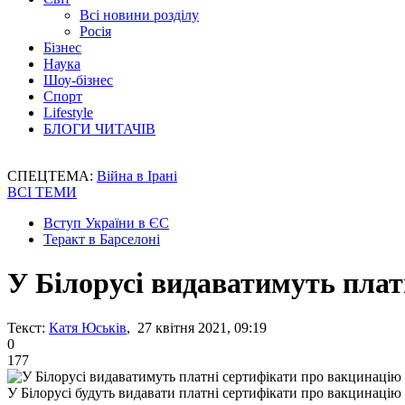
Всі новини розділу
Росія
Бізнес
Наука
Шоу-бізнес
Спорт
Lifestyle
БЛОГИ ЧИТАЧІВ
СПЕЦТЕМА:
Війна в Ірані
ВСІ ТЕМИ
Вступ України в ЄС
Теракт в Барселоні
У Білорусі видаватимуть плат
Текст:
Катя Юськів
, 27 квітня 2021, 09:19
0
177
У Білорусі будуть видавати платні сертифікати про вакцинацію 