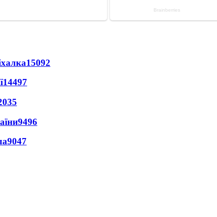
іхалка
15092
ї
14497
2035
раїни
9496
ла
9047