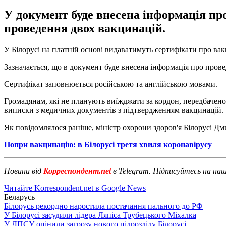
У документ буде внесена інформація п
проведення двох вакцинацій.
У Білорусі на платній основі видаватимуть сертифікати про ва
Зазначається, що в документ буде внесена інформація про про
Сертифікат заповнюється російською та англійською мовами.
Громадянам, які не планують виїжджати за кордон, передбачен
виписки з медичних документів з підтвердженням вакцинацій.
Як повідомлялося раніше, міністр охорони здоров'я Білорусі Д
Попри вакцинацію: в Білорусі третя хвиля коронавірусу
Новини від
Корреспондент.net
в Telegram. Підписуйтесь на на
Читайте Korrespondent.net в Google News
Беларусь
Білорусь рекордно наростила постачання пального до РФ
У Білорусі засудили лідера Ляпіса Трубецького Міхалка
У ДПСУ оцінили загрозу нового підрозділу Білорусі