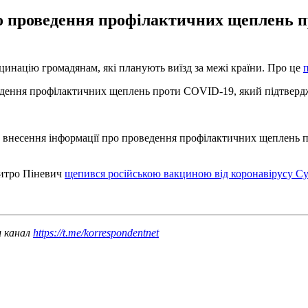
ро проведення профілактичних щеплень 
кцинацію громадянам, які планують виїзд за межі країни. Про це
ведення профілактичних щеплень проти COVID-19, який підтверд
о внесення інформації про проведення профілактичних щеплень 
митро Піневич
щепився російською вакциною від коронавірусу С
ш канал
https://t.me/korrespondentnet