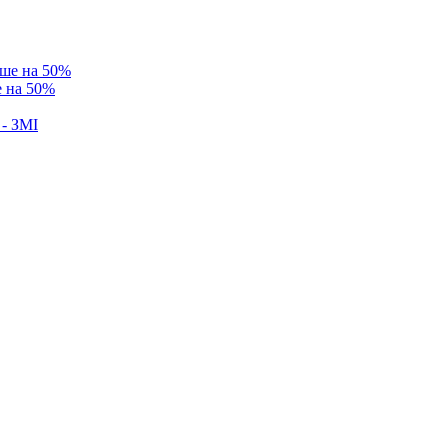
е на 50%
 - ЗМІ