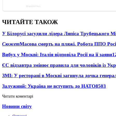
ЧИТАЙТЕ ТАКОЖ
У Білорусі засудили лідера Ляпіса Трубецького М
Сюжет
Масова смерть на пляжі. Робота ППО Росі
Вибух у Москві: Італія відповіла Росії на її заяви
1
ЄС відзавтра змінює правила для чоловіків із Ук
ЗМІ: У ресторані в Москві загинула дочка генера
Залужний: Україна не вступить до НАТО
8503
Читати коментарі
Новини світу