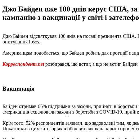
Джо Байден вже 100 днів керує США, за 
кампанію з вакцинації у світі і зателе
Джо Байден відсвяткував 100 днів на посаді президента США. 
опитування Ipsos.
Американцям подобається, що Байден робить для протидії панд
Корреспондент.net
розбирався, що встиг, а що не встиг Байден 
Вакцинація
Байден отримав 65% підтримки за заходи, прийняті в боротьби з
американців схвалювали заходи з боротьби з COVID-19, прий
Крім того, 52% респондентів заявили, що задоволені тим, як 
Показники в цих категоріях в обох випадках на кілька процент