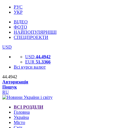
РУС
УКР
ВІДЕО
ФОТО
НАЙПОПУЛЯРНІШІ
СПЕЦПРОЕКТИ
USD
USD
44.4942
EUR
51.3366
Всі курси валют
44.4942
Авторизація
Пошук
RU
ВСІ РОЗДІЛИ
Головна
Україна
Місто
Світ