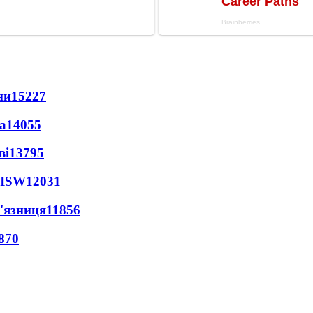
ни
15227
а
14055
ві
13795
 ISW
12031
'язниця
11856
870