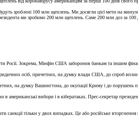
плень від коронавірусу американцям за перші 100 днів свого пре
будуть зроблені 100 млн щеплень. Ми досягли цієї мети на минулом
президента ми зробимо 200 млн щеплень. Саме 200 млн доз за 100 д
роти Росії. Зокрема, Мінфін США заборонив банкам та іншим фінан
юридичних осіб, причетних, на думку влади США, до спроб вплин
ричетних, на думку Вашингтона, до окупації Криму і до порушень 
и в американські вибори і в кібератаках. Прес-секретар презид
и санкції тільки у двох випадках. Це або російське вторгнення 