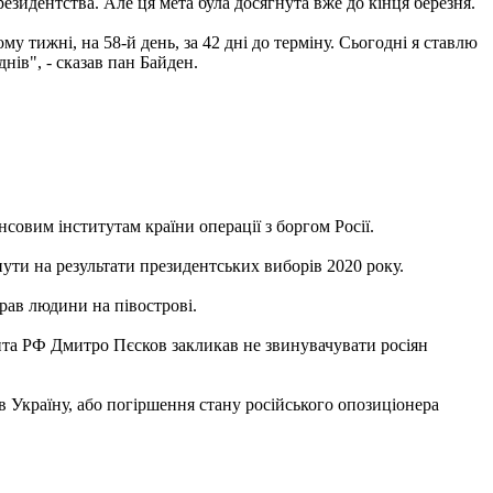
зидентства. Але ця мета була досягнута вже до кінця березня.
у тижні, на 58-й день, за 42 дні до терміну. Сьогодні я ставлю
нів", - сказав пан Байден.
совим інститутам країни операції з боргом Росії.
ути на результати президентських виборів 2020 року.
прав людини на півострові.
ента РФ Дмитро Пєсков закликав не звинувачувати росіян
в Україну, або погіршення стану російського опозиціонера