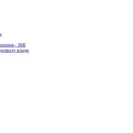
у
роєння - ЗМІ
 дозволу влади