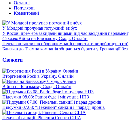
Останні
Популярні
Коментовані
У Молдові пролунав потужний вибух
У Косові прем'єра закидали яйцями під час засідання парламент
Сюжет
Війна на Близькому Сході. Онлайн
Пентагон закликав оборонкомпанії наростити виробництво озб
Близька до Трампа компанія збирається бурити у Гренландії без
Сюжети
Вторгнення Росії в Україну. Онлайн
Війна на Близькому Сході. Онлайн
Підсумки 08.08: Patriot буде і мінус два НПЗ
Підсумки 07.08: "Пекельні" санкції і "парад" дронів
Пекельні санкції. Рішення Сената США