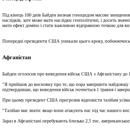
Під кінець 100 днів Байден визнав геноцидом масове знищення 
наслідків, зате може мати наслідки геополітичні, і досить зна
мати ефект доміно і стати важливою відправною точкою для в
Попередні президенти США уникали цього кроку, побоюючись 
Афганістан
Байден оголосив про виведення військ США з Афганістану до 1
"Я прийшов до висновку про те, що пора завершити найдовшу вій
підтвердивши, що виведення військ почнеться 1 травня і заверш
При цьому президент США пригрозив відповісти талібам усіма н
"Талібан має знати: якщо вони атакують нас під час нашого ви
Зараз в Афганістані перебувають близько 2,5 тис. американськи