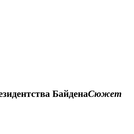
резидентства Байдена
Сюжет