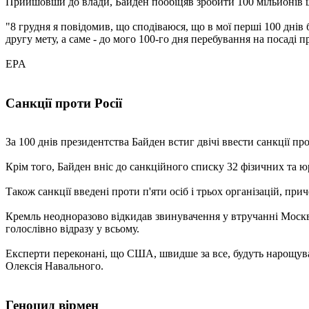
Прийшовши до влади, Байден пообіцяв зробити 100 мільйонів ще
"8 грудня я повідомив, що сподіваюся, що в мої перші 100 днів 
другу мету, а саме - до мого 100-го дня перебування на посаді 
EPA
Санкції проти Росії
За 100 днів президентства Байден встиг двічі ввести санкції п
Крім того, Байден вніс до санкційного списку 32 фізичних та 
Також санкції введені проти п'яти осіб і трьох організацій, п
Кремль неодноразово відкидав звинувачення у втручанні Москв
голослівно відразу у всьому.
Експерти переконані, що США, швидше за все, будуть нарощуват
Олексія Навального.
Геноцид вірмен