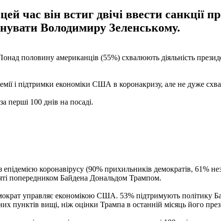
цей час він встиг двічі ввести санкції 
фонувати Володимиру Зеленському.
Понад половину американців (55%) схвалюють діяльність президе
емії і підтримки економіки США в коронакризу, але не дуже схв
за перші 100 днів на посаді.
 епідемією коронавірусу (90% прихильників демократів, 61% неза
няті попередником Байдена Дональдом Трампом.
демократ управляє економікою США. 53% підтримують політику Б
них пунктів вищі, ніж оцінки Трампа в останній місяць його през