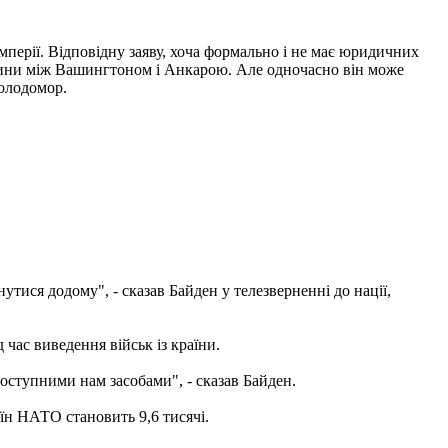
мперії. Відповідну заяву, хоча формально і не має юридичних
дносини між Вашингтоном і Анкарою. Але одночасно він може
олодомор.
тися додому", - сказав Байден у телезверненні до нації,
час виведення військ із країни.
оступними нам засобами", - сказав Байден.
аїн НАТО становить 9,6 тисячі.