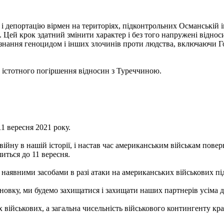
і депортацію вірмен на територіях, підконтрольних Османській і
чні. Цей крок здатний змінити характер і без того напружені ві
изнання геноцидом і інших злочинів проти людства, включаючи Г
істотного погіршення відносин з Туреччиною.
1 вересня 2021 року.
ну в нашій історії, і настав час американським військам поверну
иться до 11 вересня.
аявними засобами в разі атаки на американських військових під 
сновку, ми будемо захищатися і захищати наших партнерів усіма д
х військових, а загальна чисельність військового контингенту кр