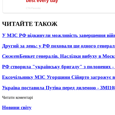
ЧИТАЙТЕ ТАКОЖ
У МЗС РФ відкинули можливість завершення вій
Другий за день: у РФ поховали ще одного генерал
Сюжет
Бенкет генералів. Наслідки вибуху в Моск
РФ створила "українську бригаду" з полонених -
Ексочільнику МЗС Угорщини Сійярто загрожує в
Україна поставила Путіна перед дилемою - ЗМІ
10
Читати коментарі
Новини світу